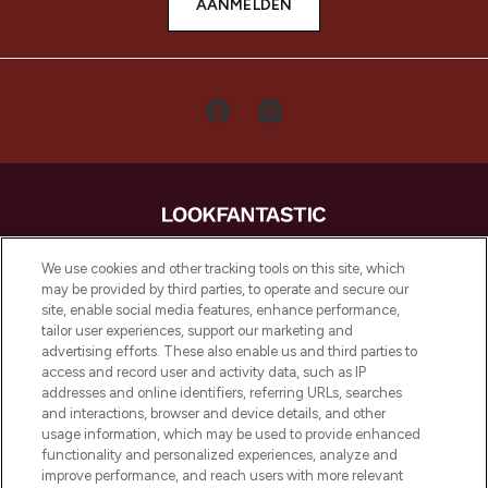
AANMELDEN
LOOKFANTASTIC is de ultieme online
We use cookies and other tracking tools on this site, which
beautybestemming van Europa, met de
may be provided by third parties, to operate and secure our
beste huidverzorging, haarproducten en
site, enable social media features, enhance performance,
make-up van meer dan 200 topmerken.
tailor user experiences, support our marketing and
Shop online of via de app, met gratis
advertising efforts. These also enable us and third parties to
verzending vanaf €40.
access and record user and activity data, such as IP
addresses and online identifiers, referring URLs, searches
and interactions, browser and device details, and other
Cookie-toestemming
usage information, which may be used to provide enhanced
Do Not Sell or Share My Personal
functionality and personalized experiences, analyze and
Information
improve performance, and reach users with more relevant