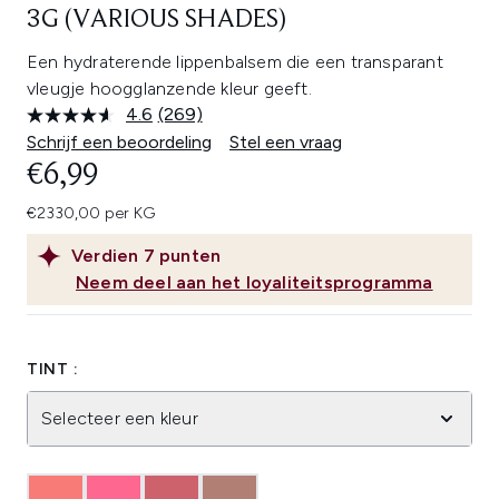
3G (VARIOUS SHADES)
Een hydraterende lippenbalsem die een transparant
vleugje hoogglanzende kleur geeft.
4.6
(269)
Lees
269
Schrijf een beoordeling
Stel een vraag
beoordelingen.
€6,99
Dezelfde
paginalink.
€2330,00 per KG
Verdien
7
punten
Neem deel aan het loyaliteitsprogramma
TINT :
Selecteer een kleur