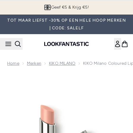
Overslaan naar de hoofdinhou
App downloaden
TOT MAAR LIEFST -30% OP EEN HELE HOOP MERKEN
| CODE: SALELF
Home
Merken
KIKO MILANO
KIKO Milano Coloured Li
Now showing image 1 KIKO Milano Coloured Lip Balm 3g (Var