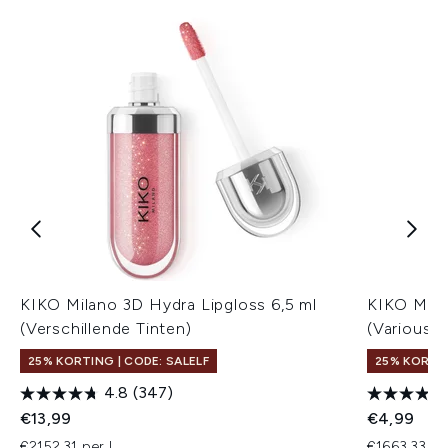
KIKO Milano 3D Hydra Lipgloss 6,5 ml
KIKO Mila
(Verschillende Tinten)
(Various 
25% KORTING | CODE: SALELF
25% KORTIN
4.8
(347)
€13,99
€4,99
€2152,31 per L
€1663,33 pe