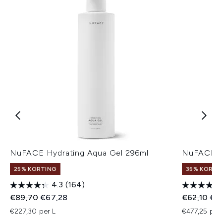
NuFACE Hydrating Aqua Gel 296ml
NuFACE Hy
25% KORTING
35% KORTIN
4.3
(164)
Recommended Retail Price:
Huidige prijs:
Recommend
Hui
€89,70
€67,28
€62,10
€4
€227,30 per L
€477,25 per