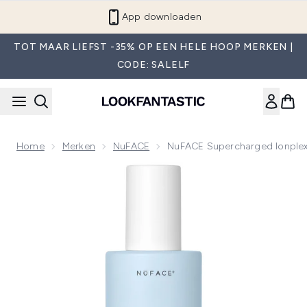
Overslaan naar de hoofdinhou
App downloaden
TOT MAAR LIEFST -35% OP EEN HELE HOOP MERKEN |
CODE: SALELF
Home
Merken
NuFACE
NuFACE Supercharged Ionplex
Now showing image 1 NuFACE Supercharged Ionplex Gezich