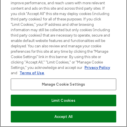
improve performance, and reach users with more relevant
content and ads on this site and across third party sites. If
you click “Accept All” this site may deploy cookies (including
third party cookies) for all of these purposes. If you click
“Limit Cookies,” your IP address and other browsing
information may still be collected but only cookies (including
third party cookies) that are necessary to operate, secure and
enable default website features and functionalities will be
deployed. You can also review and manage your cookie
preferences for this site at any time by clicking the “Manage
Cookie Settings” link in this banner. By using this site or
clicking "Accept All," "Limit Cookies," or "Manage Cookie
Settings," you acknowledge and accept our
Privacy Policy
and
Terms of Use
.
Manage Cookie Settings
Limit Cookies
MELD JE AAN VOOR ONZE NIEUWSBRIEF
VOEG TOE AAN WINKELMANDJE
Accept All
AANMELDEN