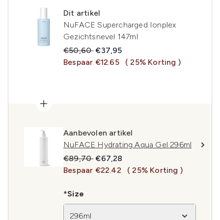
Dit artikel
NuFACE Supercharged Ionplex
Gezichtsnevel 147ml
Recommended Retail Price:
Huidige prijs:
€50,60
€37,95
Bespaar €12.65
( 25% Korting )
Aanbevolen artikel
NuFACE Hydrating Aqua Gel 296ml
Recommended Retail Price:
Huidige prijs:
€89,70
€67,28
Bespaar €22.42
( 25% Korting )
*Size
296ml