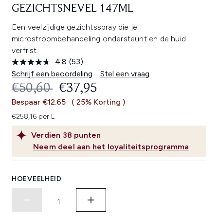
GEZICHTSNEVEL 147ML
Een veelzijdige gezichtsspray die je
microstroombehandeling ondersteunt en de huid
verfrist.
4.8
(53)
Lees
53
Schrijf een beoordeling
Stel een vraag
beoordelingen.
RECOMMENDED RETAIL PRICE:
HUIDIGE PRIJS:
€50,60
€37,95
Dezelfde
paginalink.
Bespaar €12.65
( 25% Korting )
€258,16 per L
Verdien
38
punten
Neem deel aan het loyaliteitsprogramma
HOEVEELHEID