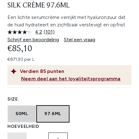
SILK CRÈME 97.6ML
Een lichte serumcrème verrijkt met hyaluronzuur dat
de huid hydrateert en zichtbaar verstevigt en opfrist.
4.2
(101)
Lees
101
Schrijf een beoordeling
Stel een vraag
beoordelingen.
€85,10
Dezelfde
paginalink.
€871,93 per L
Verdien
85
punten
Neem deel aan het loyaliteitsprogramma
SIZE:
50ML
97.6ML
HOEVEELHEID