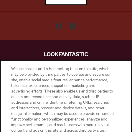
LOOKFANTASTIC is de ultieme online
We use cookies and other tracking tools on this site, which
beautybestemming van Europa, met de
may be provided by third parties, to operate and secure our
beste huidverzorging, haarproducten en
site, enable social media features, enhance performance,
make-up van meer dan 200 topmerken.
tailor user experiences, support our marketing and
Shop online of via de app, met gratis
advertising efforts. These also enable us and third parties to
verzending vanaf €40.
access and record user and activity data, such as IP
addresses and online identifiers, referring URLs, searches
and interactions, browser and device details, and other
Cookie-toestemming
usage information, which may be used to provide enhanced
Do Not Sell or Share My Personal
functionality and personalized experiences, analyze and
Information
improve performance, and reach users with more relevant
content and ads on this site and across third party sites. If