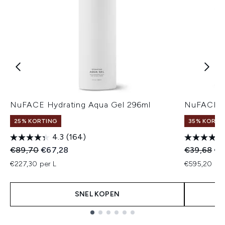
NuFACE Hydrating Aqua Gel 296ml
NuFACE Hy
25% KORTING
35% KORTIN
4.3
(164)
Recommended Retail Price:
Huidige prijs:
Recommend
Hui
€89,70
€67,28
€39,68
€2
€227,30 per L
€595,20 per
SNEL KOPEN
Showing slide 1