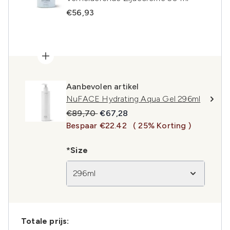
€56,93
Aanbevolen artikel
NuFACE Hydrating Aqua Gel 296ml
Recommended Retail Price:
Huidige prijs:
€89,70
€67,28
Bespaar €22.42
( 25% Korting )
*Size
296ml
Totale prijs: