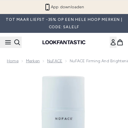
Overslaan naar de hoofdinhou
App downloaden
TOT MAAR LIEFST -35% OP EEN HELE HOOP MERKEN |
CODE: SALELF
Home
Merken
NuFACE
NuFACE Firming And Brighteni
Now showing image 1 NuFACE Firming and Brightening Silk C