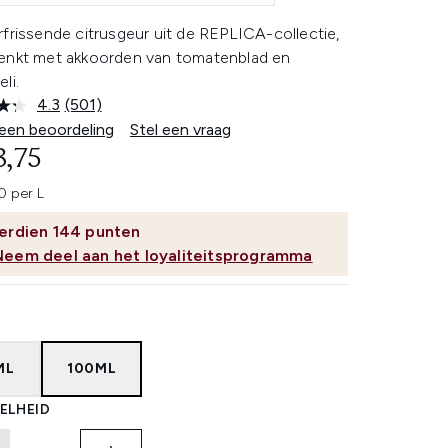
frissende citrusgeur uit de REPLICA-collectie,
enkt met akkoorden van tomatenblad en
li.
4.3
(501)
Lees
501
 een beoordeling
Stel een vraag
beoordelingen.
3,75
Dezelfde
paginalink.
0 per L
erdien
144
punten
Neem deel aan het loyaliteitsprogramma
ML
100ML
ELHEID