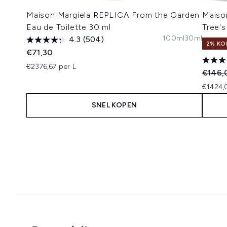
Maison Margiela REPLICA From the Garden
Maiso
Eau de Toilette 30 ml
Tree's
100ml
30ml
4.3
(504)
2% KO
€71,30
€2376,67 per L
Recomm
€146,
€1424,
SNEL KOPEN
Showing slide 1