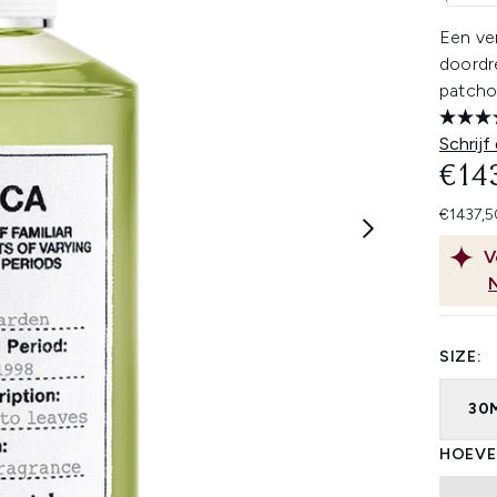
Een ver
doordr
patchoe
Schrijf
€14
€1437,5
V
SIZE:
30
HOEVE