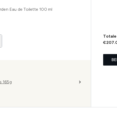
den Eau de Toilette 100 ml
Totale 
€207.
BE
s 165g