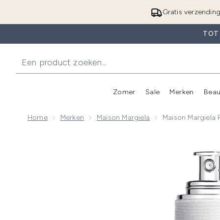
Gratis verzendin
TOT
Zomer
Sale
Merken
Beau
Enter submenu (Zome
E
Home
Merken
Maison Margiela
Maison Margiela 
Now showing image 1 Maison Margiela REPLICA From 