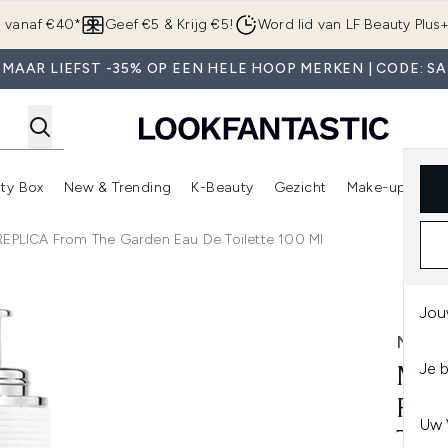
Overslaan naar de hoofdinhou
g vanaf €40*
Geef €5 & Krijg €5!
Word lid van LF Beauty Plus
 MAAR LIEFST -35% OP EEN HELE HOOP MERKEN | CODE: SA
ty Box
New & Trending
K-Beauty
Gezicht
Make-up
Pa
r)
nter submenu (Sale)
Enter submenu (Merken)
Enter submenu (Beauty Box)
Enter submenu (New & Trending)
Enter submenu (K-Beauty
E
REPLICA From The Garden Eau De Toilette 100 Ml
the Garden Eau de Toilette 100 ml
Jou
MAIS
Je 
MAI
FRO
Uw 
TOI