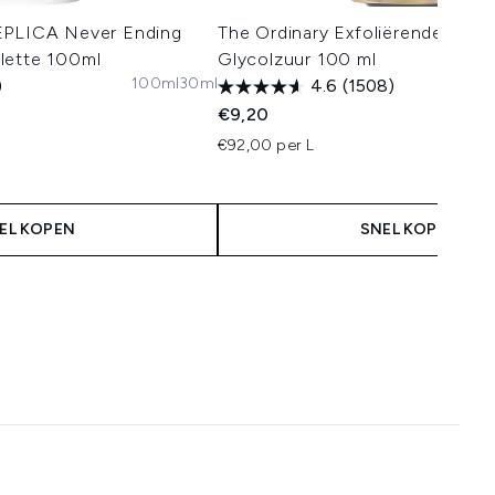
EPLICA Never Ending
The Ordinary Exfoliërende Tone
lette 100ml
Glycolzuur 100 ml
100ml
30ml
)
4.6
(1508)
€9,20
€92,00 per L
EL KOPEN
SNEL KOPEN