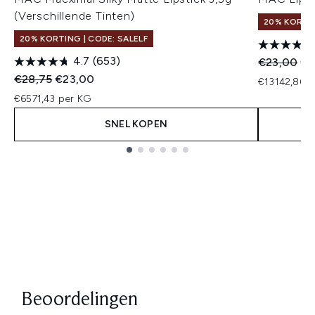
(Verschillende Tinten)
20% KORTIN
20% KORTING | CODE: SALELF
4.7
(653)
Recommend
Hui
€23,00
€1
Recommended Retail Price:
Huidige prijs:
€28,75
€23,00
€13142,86 p
€6571,43 per KG
SNEL KOPEN
Showing slide 1