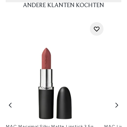
ANDERE KLANTEN KOCHTEN
MAC Macximal Silky Matte Lipstick 3,5g
MAC Lippo