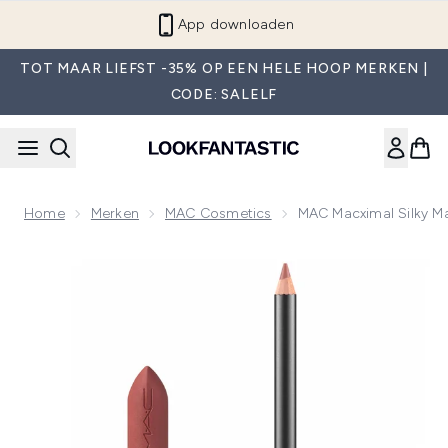
Overslaan naar de hoofdinhou
App downloaden
TOT MAAR LIEFST -35% OP EEN HELE HOOP MERKEN |
CODE: SALELF
Home
Merken
MAC Cosmetics
MAC Macximal Silky Ma
Now showing image 1 MAC Macximal Silky Matte Lip Duo - V