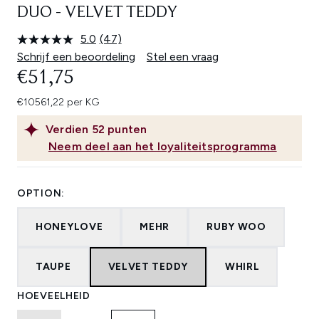
DUO - VELVET TEDDY
5.0
(47)
Lees
47
Schrijf een beoordeling
Stel een vraag
beoordelingen.
€51,75
Dezelfde
paginalink.
€10561,22 per KG
Verdien
52
punten
Neem deel aan het loyaliteitsprogramma
OPTION:
HONEYLOVE
MEHR
RUBY WOO
TAUPE
VELVET TEDDY
WHIRL
HOEVEELHEID