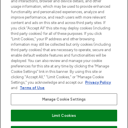
and interactions, browser and device details, and other
Cookie-toestemming
usage information, which may be used to provide enhanced
Do Not Sell or Share My Personal
functionality and personalized experiences, analyze and
Information
improve performance, and reach users with more relevant
content and ads on this site and across third party sites. If
you click “Accept All” this site may deploy cookies (including
HELP & INFORMATIE
third party cookies) for all of these purposes. If you click
“Limit Cookies,” your IP address and other browsing
information may still be collected but only cookies (including
BEDRIJFSINFORMATIE
third party cookies) that are necessary to operate, secure and
enable default website features and functionalities will be
deployed. You can also review and manage your cookie
OVER LOOKFANTASTIC
preferences for this site at any time by clicking the “Manage
Cookie Settings” link in this banner. By using this site or
clicking "Accept All," "Limit Cookies," or "Manage Cookie
Settings," you acknowledge and accept our
Privacy Policy
and
Terms of Use
.
Betaal veilig met
Manage Cookie Settings
Limit Cookies