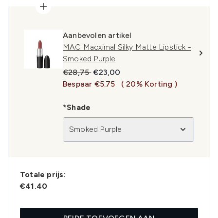
Aanbevolen artikel
MAC Macximal Silky Matte Lipstick -
Smoked Purple
Recommended Retail Price:
Huidige prijs:
€28,75
€23,00
Bespaar €5.75
( 20% Korting )
*Shade
Smoked Purple
Totale prijs:
€41.40