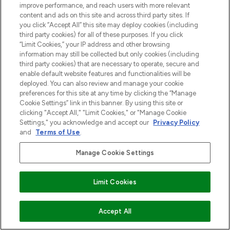
improve performance, and reach users with more relevant
content and ads on this site and across third party sites. If
you click “Accept All” this site may deploy cookies (including
third party cookies) for all of these purposes. If you click
“Limit Cookies,” your IP address and other browsing
information may still be collected but only cookies (including
third party cookies) that are necessary to operate, secure and
enable default website features and functionalities will be
deployed. You can also review and manage your cookie
MELD JE AAN VOOR ONZE NIEUWSBRIEF
preferences for this site at any time by clicking the “Manage
Cookie Settings” link in this banner. By using this site or
AANMELDEN
clicking "Accept All," "Limit Cookies," or "Manage Cookie
Settings," you acknowledge and accept our
Privacy Policy
and
Terms of Use
.
Manage Cookie Settings
Limit Cookies
VOEG TOE AAN WINKELMANDJE
Accept All