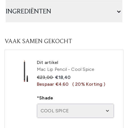
INGREDIËNTEN
VAAK SAMEN GEKOCHT
Dit artikel
Mac Lip Pencil - Cool Spice
Recommended Retail Price:
Huidige prijs:
€23,00
€18,40
Bespaar €4.60
( 20% Korting )
*Shade
COOL SPICE