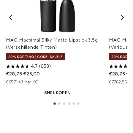
MAC Macximal Silky Matte Lipstick 3,5g
MAC Macxi
(Verschillende Tinten)
(Various 
20% KORTING | CODE: SALELF
20% KORTIN
4.7
(653)
Recommended Retail Price:
Huidige prijs:
Recommend
Hui
€28,75
€23,00
€28,75
€2
€6571,43 per KG
€7762,86 p
SNEL KOPEN
Showing slide 1