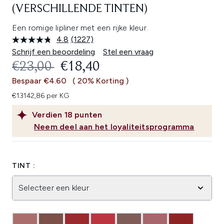
(VERSCHILLENDE TINTEN)
Een romige lipliner met een rijke kleur.
4.8
(1227)
Lees
1227
Schrijf een beoordeling
Stel een vraag
beoordelingen.
RECOMMENDED RETAIL PRICE:
HUIDIGE PRIJS:
€23,00
€18,40
Dezelfde
paginalink.
Bespaar €4.60
( 20% Korting )
€13142,86 per KG
Verdien
18
punten
Neem deel aan het loyaliteitsprogramma
TINT :
Selecteer een kleur