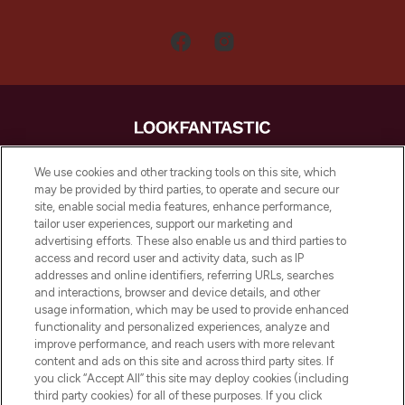
LOOKFANTASTIC is de ultieme online
We use cookies and other tracking tools on this site, which
beautybestemming van Europa, met de
may be provided by third parties, to operate and secure our
beste huidverzorging, haarproducten en
site, enable social media features, enhance performance,
make-up van meer dan 200 topmerken.
tailor user experiences, support our marketing and
Shop online of via de app, met gratis
advertising efforts. These also enable us and third parties to
verzending vanaf €40.
access and record user and activity data, such as IP
addresses and online identifiers, referring URLs, searches
and interactions, browser and device details, and other
Cookie-toestemming
usage information, which may be used to provide enhanced
Do Not Sell or Share My Personal
functionality and personalized experiences, analyze and
Information
improve performance, and reach users with more relevant
content and ads on this site and across third party sites. If
you click “Accept All” this site may deploy cookies (including
HELP & INFORMATIE
third party cookies) for all of these purposes. If you click