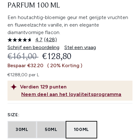
PARFUM 100 ML
Een houtachtig-bloemige geur met gerijpte vruchten
en fluweelzachte vanille, in een elegante
diamantvormige flacon.
4.7
(428)
Lees
428
Schrijf een beoordeling
Stel een vraag
beoordelingen.
RECOMMENDED RETAIL PRICE:
HUIDIGE PRIJS:
€161,00
€128,80
Dezelfde
paginalink.
Bespaar €32.20
( 20% Korting )
€1288,00 per L
Verdien
129
punten
Neem deel aan het loyaliteitsprogramma
SIZE:
30ML
50ML
100ML