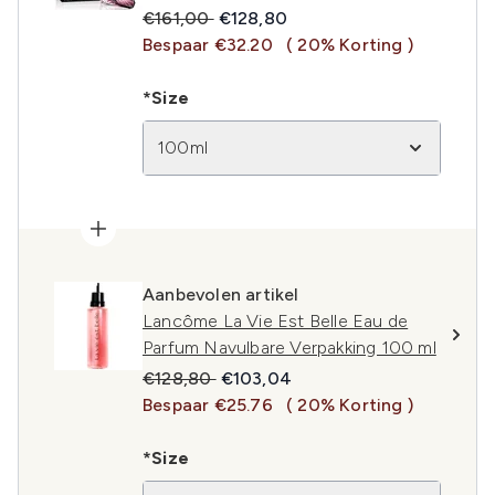
Recommended Retail Price:
Huidige prijs:
€161,00
€128,80
Bespaar €32.20
( 20% Korting )
*Size
100ml
Aanbevolen artikel
Lancôme La Vie Est Belle Eau de
Parfum Navulbare Verpakking 100 ml
Recommended Retail Price:
Huidige prijs:
€128,80
€103,04
Bespaar €25.76
( 20% Korting )
*Size