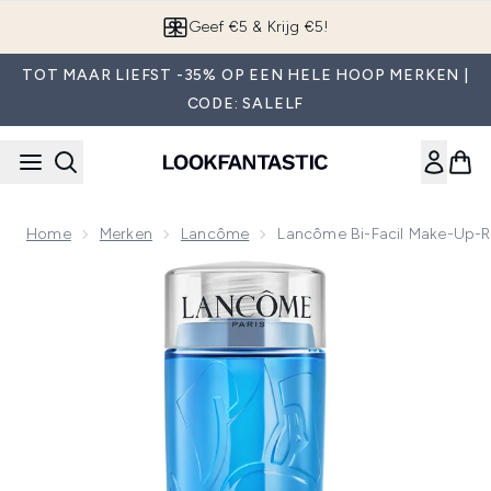
Overslaan naar de hoofdinhou
App downloaden
TOT MAAR LIEFST -35% OP EEN HELE HOOP MERKEN |
CODE: SALELF
Home
Merken
Lancôme
Lancôme Bi-Facil Make-Up-R
Now showing image 1 Lancôme Bi-Facil Make-up-remover 12