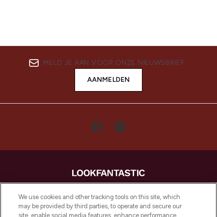
MELD JE AAN VOOR ONZE NIEUWSBRIEF
AANMELDEN
LOOKFANTASTIC is de ultieme online
We use cookies and other tracking tools on this site, which
beautybestemming van Europa, met de
may be provided by third parties, to operate and secure our
beste huidverzorging, haarproducten en
site, enable social media features, enhance performance,