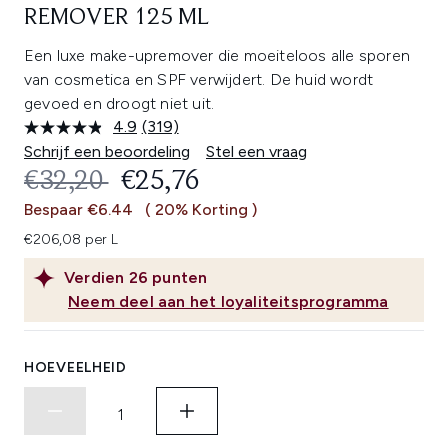
REMOVER 125 ML
Een luxe make-upremover die moeiteloos alle sporen
van cosmetica en SPF verwijdert. De huid wordt
gevoed en droogt niet uit.
4.9
(319)
Lees
319
Schrijf een beoordeling
Stel een vraag
beoordelingen.
RECOMMENDED RETAIL PRICE:
HUIDIGE PRIJS:
€32,20
€25,76
Dezelfde
paginalink.
Bespaar €6.44
( 20% Korting )
€206,08 per L
Verdien
26
punten
Neem deel aan het loyaliteitsprogramma
HOEVEELHEID