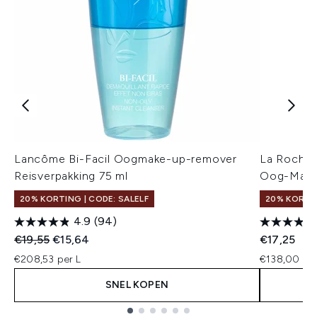
Lancôme Bi-Facil Oogmake-up-remover
La Roche-
Reisverpakking 75 ml
Oog-Make
20% KORTING | CODE: SALELF
20% KORTIN
4.9
(94)
Recommended Retail Price:
Huidige prijs:
€19,55
€15,64
€17,25
€208,53 per L
€138,00 per
SNEL KOPEN