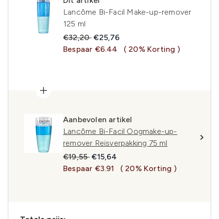
Dit artikel
Lancôme Bi-Facil Make-up-remover
125 ml
Recommended Retail Price:
Huidige prijs:
€32,20
€25,76
Bespaar €6.44
( 20% Korting )
Aanbevolen artikel
Lancôme Bi-Facil Oogmake-up-
remover Reisverpakking 75 ml
Recommended Retail Price:
Huidige prijs:
€19,55
€15,64
Bespaar €3.91
( 20% Korting )