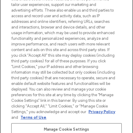
make-up van meer dan 200 topmerken.
tailor user experiences, support our marketing and
Shop online of via de app, met gratis
advertising efforts. These also enable us and third parties to
verzending vanaf €40.
access and record user and activity data, such as IP
addresses and online identifiers, referring URLs, searches
and interactions, browser and device details, and other
Cookie-toestemming
usage information, which may be used to provide enhanced
Do Not Sell or Share My Personal
functionality and personalized experiences, analyze and
Information
improve performance, and reach users with more relevant
content and ads on this site and across third party sites. If
you click “Accept All” this site may deploy cookies (including
HELP & INFORMATIE
third party cookies) for all of these purposes. If you click
“Limit Cookies,” your IP address and other browsing
information may still be collected but only cookies (including
BEDRIJFSINFORMATIE
third party cookies) that are necessary to operate, secure and
enable default website features and functionalities will be
deployed. You can also review and manage your cookie
OVER LOOKFANTASTIC
preferences for this site at any time by clicking the “Manage
Cookie Settings” link in this banner. By using this site or
clicking "Accept All," "Limit Cookies," or "Manage Cookie
Settings," you acknowledge and accept our
Privacy Policy
and
Terms of Use
.
Betaal veilig met
Manage Cookie Settings