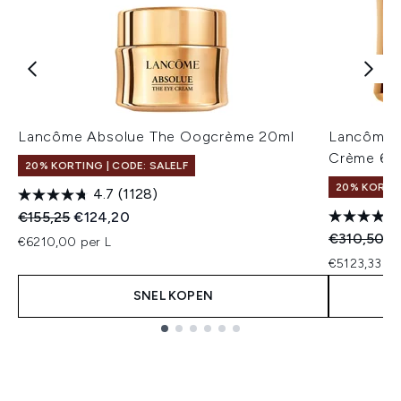
Lancôme Absolue The Oogcrème 20ml
Lancôme A
Crème 60
20% KORTING | CODE: SALELF
20% KORTIN
4.7
(1128)
Recommended Retail Price:
Huidige prijs:
€155,25
€124,20
Recommend
Hu
€310,50
€
€6210,00 per L
€5123,33 pe
SNEL KOPEN
Showing slide 1