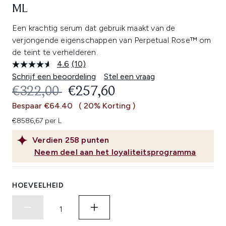
ML
Een krachtig serum dat gebruik maakt van de
verjongende eigenschappen van Perpetual Rose™ om
de teint te verhelderen.
4.6
(10)
Lees
10
Schrijf een beoordeling
Stel een vraag
beoordelingen.
RECOMMENDED RETAIL PRICE:
HUIDIGE PRIJS:
€322,00
€257,60
Dezelfde
paginalink.
Bespaar €64.40
( 20% Korting )
€8586,67 per L
Verdien
258
punten
Neem deel aan het loyaliteitsprogramma
HOEVEELHEID