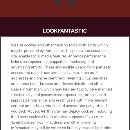
LOOKFANTASTIC is de ultieme online
We use cookies and other tracking tools on this site, which
beautybestemming van Europa, met de
may be provided by third parties, to operate and secure our
beste huidverzorging, haarproducten en
site, enable social media features, enhance performance,
make-up van meer dan 200 topmerken.
tailor user experiences, support our marketing and
Shop online of via de app, met gratis
advertising efforts. These also enable us and third parties to
verzending vanaf €40.
access and record user and activity data, such as IP
addresses and online identifiers, referring URLs, searches
and interactions, browser and device details, and other
Cookie-toestemming
usage information, which may be used to provide enhanced
Do Not Sell or Share My Personal
functionality and personalized experiences, analyze and
Information
improve performance, and reach users with more relevant
content and ads on this site and across third party sites. If
you click “Accept All” this site may deploy cookies (including
HELP & INFORMATIE
third party cookies) for all of these purposes. If you click
“Limit Cookies,” your IP address and other browsing
information may still be collected but only cookies (including