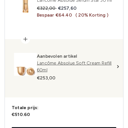
Lancôme Absolue Serum Star 30 ml
Recommended Retail Price:
Huidige prijs:
€322,00
€257,60
Bespaar €64.40
( 20% Korting )
Aanbevolen artikel
Lancôme Absolue Soft Cream Refill
60ml
€253,00
Totale prijs:
€510.60