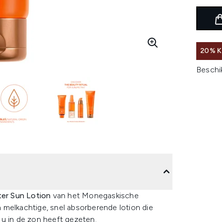
20% K
Beschi
ter Sun Lotion
van het Monegaskische
n melkachtige, snel absorberende lotion die
 u in de zon heeft gezeten.