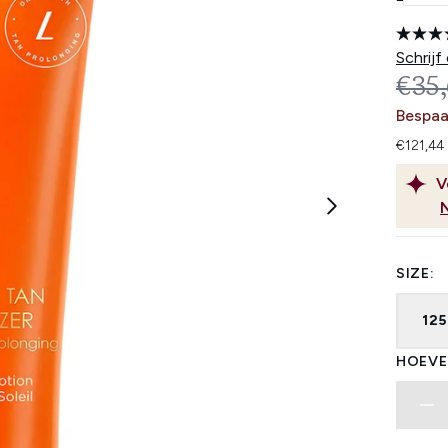
Schrijf
REC
€35
Bespaa
€121,44
V
SIZE:
12
HOEVE