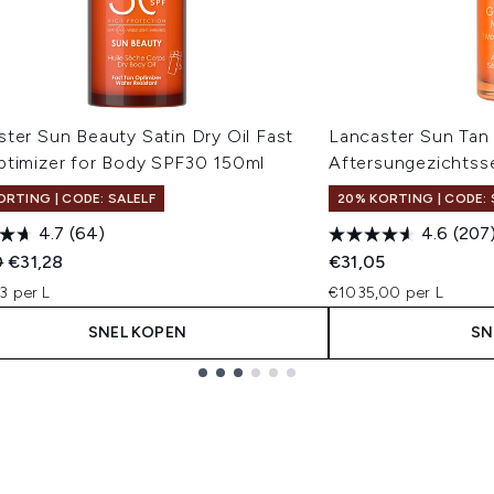
ter Sun Beauty Satin Dry Oil Fast
Lancaster Sun Tan
ptimizer for Body SPF30 150ml
Aftersungezichtss
ORTING | CODE: SALELF
20% KORTING | CODE: 
4.7
(64)
4.6
(207
ended Retail Price:
Huidige prijs:
0
€31,28
€31,05
3 per L
€1035,00 per L
SNEL KOPEN
SN