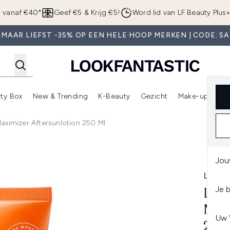
Overslaan naar de hoofdinhou
g vanaf €40*
Geef €5 & Krijg €5!
Word lid van LF Beauty Plus
 MAAR LIEFST -35% OP EEN HELE HOOP MERKEN | CODE: SA
ty Box
New & Trending
K-Beauty
Gezicht
Make-up
Pa
r)
nter submenu (Sale)
Enter submenu (Merken)
Enter submenu (Beauty Box)
Enter submenu (New & Trending)
Enter submenu (K-Beauty
E
aximizer Aftersunlotion 250 Ml
 Aftersunlotion 250 ml
Jou
LANC
Je 
LAN
MAX
Uw 
250