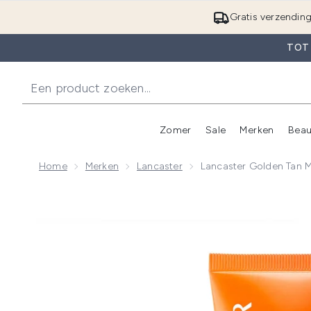
Gratis verzendin
TOT
Zomer
Sale
Merken
Beau
Enter submenu (Zome
E
Home
Merken
Lancaster
Lancaster Golden Tan M
Now showing image 1 Lancaster Golden Tan Maximizer