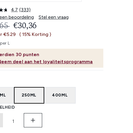
4.7
(333)
Lees
333
 een beoordeling
Stel een vraag
beoordelingen.
OMMENDED RETAIL PRICE:
HUIDIGE PRIJS:
,65
€30,36
Dezelfde
paginalink.
r €5.29
( 15% Korting )
 per L
erdien
30
punten
Neem deel aan het loyaliteitsprogramma
5ML
250ML
400ML
ELHEID