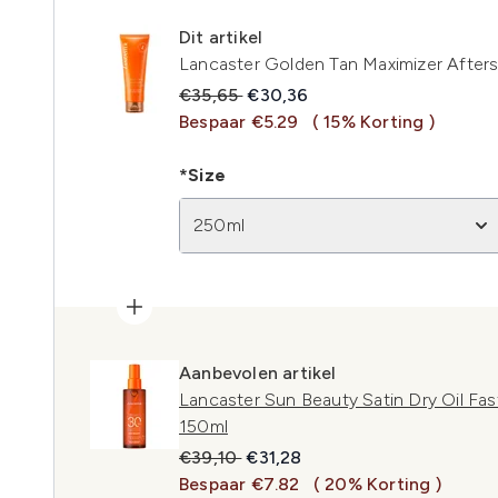
Dit artikel
Lancaster Golden Tan Maximizer Afters
Recommended Retail Price:
Huidige prijs:
€35,65
€30,36
Bespaar €5.29
( 15% Korting )
*Size
250ml
Aanbevolen artikel
Lancaster Sun Beauty Satin Dry Oil Fa
150ml
Recommended Retail Price:
Huidige prijs:
€39,10
€31,28
Bespaar €7.82
( 20% Korting )