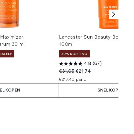
 Maximizer
Lancaster Sun Beauty Body Mil
erum 30 ml
100ml
SALELF
30% KORTING
)
4.8
(67)
Recommended Retail Price:
Huidige prijs:
€31,05
€21,74
€217,40 per L
EL KOPEN
SNEL KOPEN