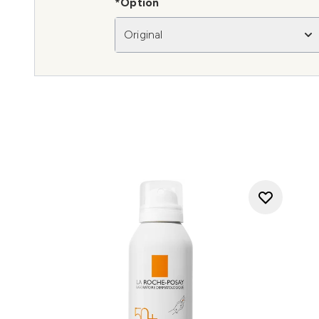
*Option
Original