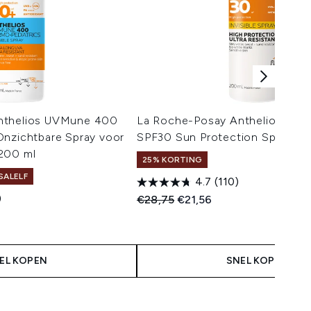
nthelios UVMune 400
La Roche-Posay Anthelios Ultra
Onzichtbare Spray voor
SPF30 Sun Protection Spray 2
200 ml
25% KORTING
SALELF
4.7
(110)
)
Recommended Retail Price:
Huidige prijs:
€28,75
€21,56
 Price:
s:
EL KOPEN
SNEL KOPEN