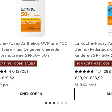
che-Posay Anthelios UVMune 400
La Roche-Posay A
htbare Fluid Ongeparfumeerde
Dermo-Pediatrics 
brandcrème SPF50+ 50 ml
Kinderen SPF 50+ 
ORTING | CODE: SALELF
20% KORTING | CODE: 
4.6
(2705)
4.7
(298
ended Retail Price:
Huidige prijs:
Recommended Retail
Huidige prij
5
€19,32
€29,90
€23,92
0 per L
€119,60 per L
SNEL KOPEN
SN