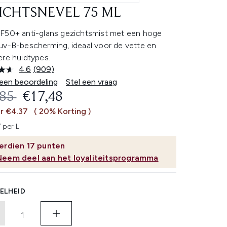
ICHTSNEVEL 75 ML
F50+ anti-glans gezichtsmist met een hoge
uv-B-bescherming, ideaal voor de vette en
ere huidtypes.
4.6
(909)
Lees
909
 een beoordeling
Stel een vraag
beoordelingen.
OMMENDED RETAIL PRICE:
HUIDIGE PRIJS:
,85
€17,48
Dezelfde
paginalink.
r €4.37
( 20% Korting )
 per L
erdien
17
punten
Neem deel aan het loyaliteitsprogramma
ELHEID