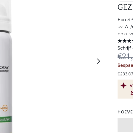
GEZ
Een SP
uv-A-/
onzuiv
Schrijf
REC
€21
Bespaa
€233,07
V
HOEVE