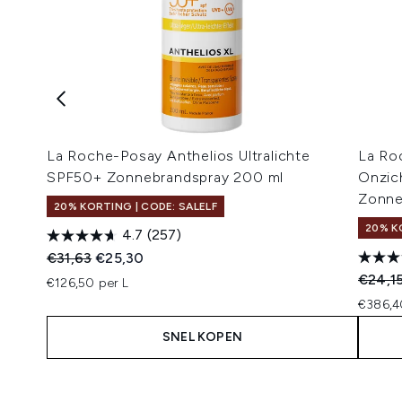
La Roche-Posay Anthelios Ultralichte
La Ro
SPF50+ Zonnebrandspray 200 ml
Onzic
Zonne
20% KORTING | CODE: SALELF
20% K
4.7
(257)
Recommended Retail Price:
Huidige prijs:
€31,63
€25,30
Recomm
€24,1
€126,50 per L
€386,4
SNEL KOPEN
Showing slide 1