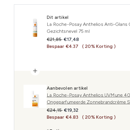
Dit artikel
La Roche-Posay Anthelios Anti-Glans
Gezichtsnevel 75 ml
Recommended Retail Price:
Huidige prijs:
€21,85
€17,48
Bespaar €4.37
( 20% Korting )
Aanbevolen artikel
La Roche-Posay Anthelios UVMune 400
Ongeparfumeerde Zonnebrandcrème S
Recommended Retail Price:
Huidige prijs:
€24,15
€19,32
Bespaar €4.83
( 20% Korting )