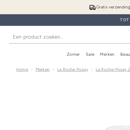
Gratis verzendin
TOT
Zomer
Sale
Merken
Beau
Enter submenu (Zome
E
Home
Merken
La Roche-Posay
La Roche-Posay 
Now showing image 1 La Roche-Posay Anthelios Anti