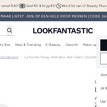
Overslaan naar de hoofdinhou
g vanaf €40*
Geef €5 & Krijg €5!
Word lid van LF Beauty Plus
 MAAR LIEFST -35% OP EEN HELE HOOP MERKEN | CODE: SA
ty Box
New & Trending
K-Beauty
Gezicht
Make-up
Pa
r)
nter submenu (Sale)
Enter submenu (Merken)
Enter submenu (Beauty Box)
Enter submenu (New & Trending)
Enter submenu (K-Beauty
E
Zonnebrand
La Roche-Posay Anthelios Anti-Glans Onzichtbaar 
-Glans Onzichtbaar Zonnebrand SPF50+ Gezichtsnevel 75 ml
Jou
LA R
Je 
LA 
ANT
Uw 
ZON