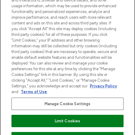
and interactions, browser and device details, and other
Cookie-toestemming
usage information, which may be used to provide enhanced
Do Not Sell or Share My Personal
functionality and personalized experiences, analyze and
Information
improve performance, and reach users with more relevant
content and ads on this site and across third party sites. If
you click “Accept All” this site may deploy cookies (including
HELP & INFORMATIE
third party cookies) for all of these purposes. If you click
“Limit Cookies,” your IP address and other browsing
information may still be collected but only cookies (including
BEDRIJFSINFORMATIE
third party cookies) that are necessary to operate, secure and
enable default website features and functionalities will be
deployed. You can also review and manage your cookie
OVER LOOKFANTASTIC
preferences for this site at any time by clicking the “Manage
Cookie Settings” link in this banner. By using this site or
clicking "Accept All," "Limit Cookies," or "Manage Cookie
Settings," you acknowledge and accept our
Privacy Policy
and
Terms of Use
.
Betaal veilig met
Manage Cookie Settings
Limit Cookies