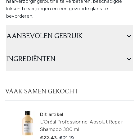
haarverzorgingsroutine te verbeteren, beschadigde
lokken te verjongen en een gezonde glans te
bevorderen.
AANBEVOLEN GEBRUIK
INGREDIËNTEN
VAAK SAMEN GEKOCHT
Dit artikel
L'Oréal Professionnel Absolut Repair
Shampoo 300 ml
Recommended Retail Price:
Huidige prijs:
€22,43
€21,19