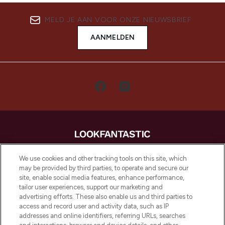
MELD JE AAN VOOR ONZE NIEUWSBRIEF
AANMELDEN
LOOKFANTASTIC is de ultieme online
We use cookies and other tracking tools on this site, which
beautybestemming van Europa, met de
may be provided by third parties, to operate and secure our
beste huidverzorging, haarproducten en
site, enable social media features, enhance performance,
make-up van meer dan 200 topmerken.
tailor user experiences, support our marketing and
Shop online of via de app, met gratis
advertising efforts. These also enable us and third parties to
verzending vanaf €40.
access and record user and activity data, such as IP
addresses and online identifiers, referring URLs, searches