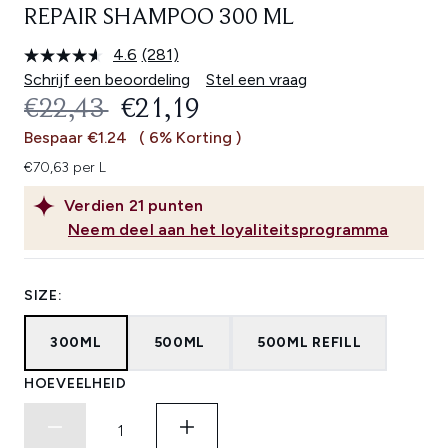
REPAIR SHAMPOO 300 ML
4.6
(281)
Lees
281
Schrijf een beoordeling
Stel een vraag
beoordelingen.
RECOMMENDED RETAIL PRICE:
HUIDIGE PRIJS:
€22,43
€21,19
Dezelfde
paginalink.
Bespaar €1.24
( 6% Korting )
€70,63 per L
Verdien
21
punten
Neem deel aan het loyaliteitsprogramma
SIZE:
300ML
500ML
500ML REFILL
HOEVEELHEID