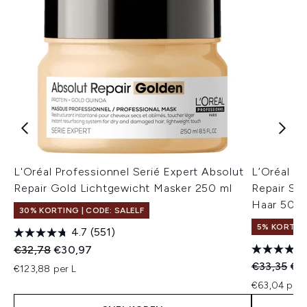
L'Oréal Professionnel Serié Expert Absolut
L’Oréal Pr
Repair Gold Lichtgewicht Masker 250 ml
Repair Sh
Haar 500 
30% KORTING | CODE: SALELF
5% KORTIN
4.7
(551)
Recommended Retail Price:
Huidige prijs:
€32,78
€30,97
Recommend
Hui
€33,35
€31
€123,88 per L
€63,04 per 