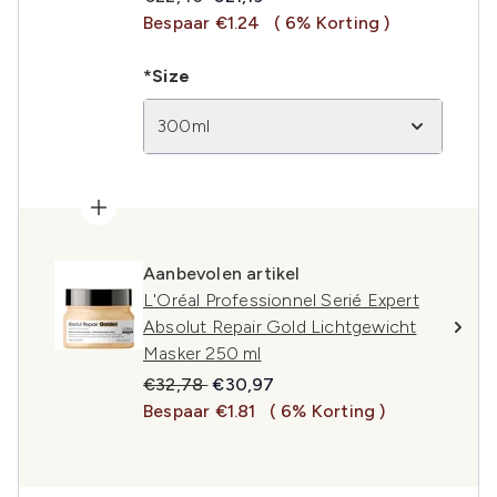
Bespaar €1.24
( 6% Korting )
*Size
300ml
Aanbevolen artikel
L'Oréal Professionnel Serié Expert
Absolut Repair Gold Lichtgewicht
Masker 250 ml
Recommended Retail Price:
Huidige prijs:
€32,78
€30,97
Bespaar €1.81
( 6% Korting )