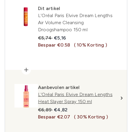
Dit artikel
L'Oréal Paris Elvive Dream Lengths
Air Volume Cleansing
Droogshampoo 150 ml
Recommended Retail Price:
Huidige prijs:
€5,74
€5,16
Bespaar €0.58
( 10% Korting )
Aanbevolen artikel
L'Oréal Paris Elvive Dream Lengths
Heat Slayer Spray 150 ml
Recommended Retail Price:
Huidige prijs:
€6,89
€4,82
Bespaar €2.07
( 30% Korting )