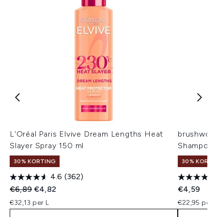
L'Oréal Paris Elvive Dream Lengths Heat
brushworks
Slayer Spray 150 ml
Shampoo 
30% KORTING
30% KORTIN
4.6
(362)
Recommended Retail Price:
Huidige prijs:
€6,89
€4,82
€4,59
€32,13 per L
€22,95 per 