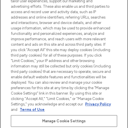
make-up van meer dan 200 topmerken.
tailor user experiences, support our marketing and
Shop online of via de app, met gratis
advertising efforts. These also enable us and third parties to
verzending vanaf €40.
access and record user and activity data, such as IP
addresses and online identifiers, referring URLs, searches
and interactions, browser and device details, and other
Cookie-toestemming
usage information, which may be used to provide enhanced
Do Not Sell or Share My Personal
functionality and personalized experiences, analyze and
Information
improve performance, and reach users with more relevant
content and ads on this site and across third party sites. If
you click “Accept All” this site may deploy cookies (including
HELP & INFORMATIE
third party cookies) for all of these purposes. If you click
“Limit Cookies,” your IP address and other browsing
information may still be collected but only cookies (including
BEDRIJFSINFORMATIE
third party cookies) that are necessary to operate, secure and
enable default website features and functionalities will be
deployed. You can also review and manage your cookie
OVER LOOKFANTASTIC
preferences for this site at any time by clicking the “Manage
Cookie Settings” link in this banner. By using this site or
clicking "Accept All," "Limit Cookies," or "Manage Cookie
Settings," you acknowledge and accept our
Privacy Policy
and
Terms of Use
.
Betaal veilig met
Manage Cookie Settings