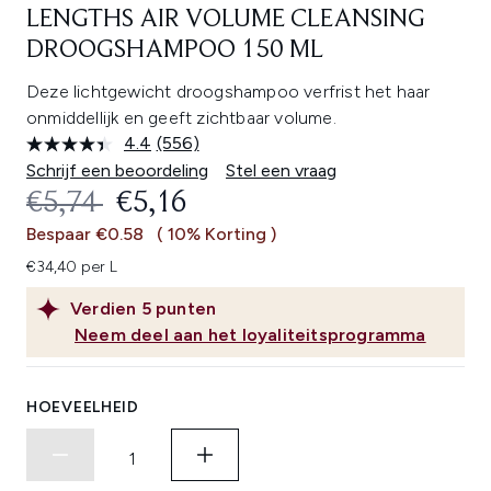
LENGTHS AIR VOLUME CLEANSING
DROOGSHAMPOO 150 ML
Deze lichtgewicht droogshampoo verfrist het haar
onmiddellijk en geeft zichtbaar volume.
4.4
(556)
Lees
556
Schrijf een beoordeling
Stel een vraag
beoordelingen.
RECOMMENDED RETAIL PRICE:
HUIDIGE PRIJS:
€5,74
€5,16
Dezelfde
paginalink.
Bespaar €0.58
( 10% Korting )
€34,40 per L
Verdien
5
punten
Neem deel aan het loyaliteitsprogramma
HOEVEELHEID