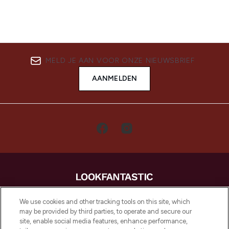
MELD JE AAN VOOR ONZE NIEUWSBRIEF
AANMELDEN
LOOKFANTASTIC is de ultieme online
We use cookies and other tracking tools on this site, which
beautybestemming van Europa, met de
may be provided by third parties, to operate and secure our
beste huidverzorging, haarproducten en
site, enable social media features, enhance performance,