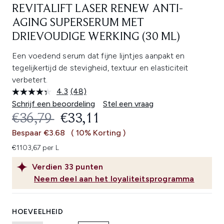
REVITALIFT LASER RENEW ANTI-
AGING SUPERSERUM MET
DRIEVOUDIGE WERKING (30 ML)
Een voedend serum dat fijne lijntjes aanpakt en
tegelijkertijd de stevigheid, textuur en elasticiteit
verbetert.
4.3
(48)
Lees
48
Schrijf een beoordeling
Stel een vraag
beoordelingen.
RECOMMENDED RETAIL PRICE:
HUIDIGE PRIJS:
€36,79
€33,11
Dezelfde
paginalink.
Bespaar €3.68
( 10% Korting )
€1103,67 per L
Verdien
33
punten
Neem deel aan het loyaliteitsprogramma
HOEVEELHEID