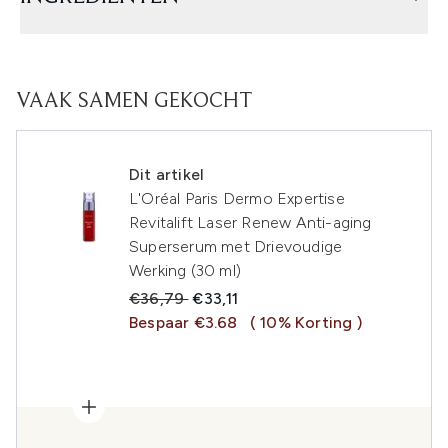
VAAK SAMEN GEKOCHT
Dit artikel
L'Oréal Paris Dermo Expertise
Revitalift Laser Renew Anti-aging
Superserum met Drievoudige
Werking (30 ml)
Recommended Retail Price:
Huidige prijs:
€36,79
€33,11
Bespaar €3.68
( 10% Korting )