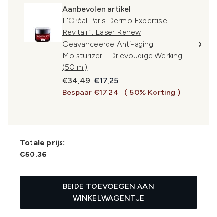
Aanbevolen artikel
L'Oréal Paris Dermo Expertise
Revitalift Laser Renew
Geavanceerde Anti-aging
Moisturizer - Drievoudige Werking
(50 ml)
Recommended Retail Price:
Huidige prijs:
€34,49
€17,25
Bespaar €17.24
( 50% Korting )
Totale prijs:
€50.36
BEIDE TOEVOEGEN AAN
WINKELWAGENTJE