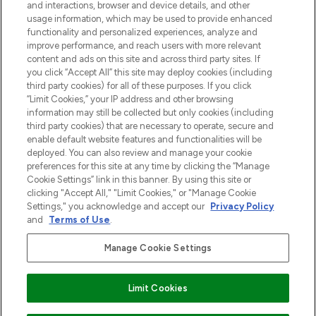
and interactions, browser and device details, and other
Cookie-toestemming
usage information, which may be used to provide enhanced
Do Not Sell or Share My Personal
functionality and personalized experiences, analyze and
Information
improve performance, and reach users with more relevant
content and ads on this site and across third party sites. If
you click “Accept All” this site may deploy cookies (including
HELP & INFORMATIE
third party cookies) for all of these purposes. If you click
“Limit Cookies,” your IP address and other browsing
information may still be collected but only cookies (including
BEDRIJFSINFORMATIE
third party cookies) that are necessary to operate, secure and
enable default website features and functionalities will be
deployed. You can also review and manage your cookie
OVER LOOKFANTASTIC
preferences for this site at any time by clicking the “Manage
Cookie Settings” link in this banner. By using this site or
clicking "Accept All," "Limit Cookies," or "Manage Cookie
Settings," you acknowledge and accept our
Privacy Policy
and
Terms of Use
.
Betaal veilig met
Manage Cookie Settings
Limit Cookies