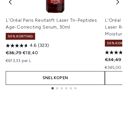
L'Oréal Paris Revitalift Laser Tri-Peptides
L'Oréal Pa
Age-Correcting Serum, 30ml
Laser Ren
Moisturize
50% KORTING
50% KORTI
4.6
(323)
Recommended Retail Price:
Huidige prijs:
€36,79
€18,40
Recommend
Hu
€34,49
€1
€613,33 per L
€345,00 per
SNEL KOPEN
Showing slide 1