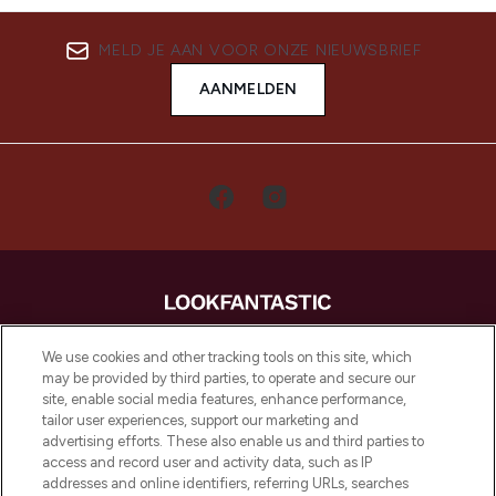
MELD JE AAN VOOR ONZE NIEUWSBRIEF
AANMELDEN
LOOKFANTASTIC is de ultieme online
We use cookies and other tracking tools on this site, which
beautybestemming van Europa, met de
may be provided by third parties, to operate and secure our
beste huidverzorging, haarproducten en
site, enable social media features, enhance performance,
make-up van meer dan 200 topmerken.
tailor user experiences, support our marketing and
Shop online of via de app, met gratis
advertising efforts. These also enable us and third parties to
verzending vanaf €40.
access and record user and activity data, such as IP
addresses and online identifiers, referring URLs, searches