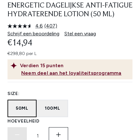
ENERGETIC DAGELIJKSE ANTI-FATIGUE
HYDRATERENDE LOTION (50 ML)
4.6
(407)
Lees
407
Schrijf een beoordeling
Stel een vraag
beoordelingen.
€14,94
Dezelfde
paginalink.
€298,80 per L
Verdien
15
punten
Neem deel aan het loyaliteitsprogramma
SIZE:
50ML
100ML
HOEVEELHEID