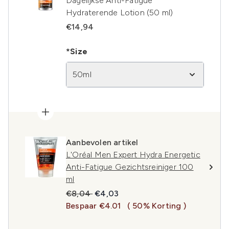
Dagelijkse Anti-Fatigue
Hydraterende Lotion (50 ml)
€14,94
*Size
50ml
Aanbevolen artikel
L'Oréal Men Expert Hydra Energetic
Anti-Fatigue Gezichtsreiniger 100
ml
Recommended Retail Price:
Huidige prijs:
€8,04
€4,03
Bespaar €4.01
( 50% Korting )