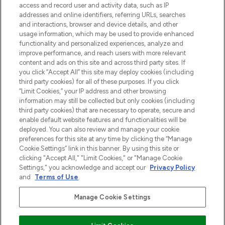
verzending vanaf €40.
access and record user and activity data, such as IP
addresses and online identifiers, referring URLs, searches
and interactions, browser and device details, and other
Cookie-toestemming
usage information, which may be used to provide enhanced
Do Not Sell or Share My Personal
functionality and personalized experiences, analyze and
Information
improve performance, and reach users with more relevant
content and ads on this site and across third party sites. If
you click “Accept All” this site may deploy cookies (including
HELP & INFORMATIE
third party cookies) for all of these purposes. If you click
“Limit Cookies,” your IP address and other browsing
information may still be collected but only cookies (including
BEDRIJFSINFORMATIE
third party cookies) that are necessary to operate, secure and
enable default website features and functionalities will be
deployed. You can also review and manage your cookie
OVER LOOKFANTASTIC
preferences for this site at any time by clicking the “Manage
Cookie Settings” link in this banner. By using this site or
clicking "Accept All," "Limit Cookies," or "Manage Cookie
Settings," you acknowledge and accept our
Privacy Policy
and
Terms of Use
.
Betaal veilig met
Manage Cookie Settings