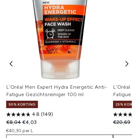
L'Oréal Men Expert Hydra Energetic Anti-
L'Oréal M
Fatigue Gezichtsreiniger 100 ml
Fatigue M
50% KORTING
25% KORTI
4.8
(149)
Recommended Retail Price:
Huidige prijs:
Recommend
Hui
€8,04
€4,03
€20,69
€1
€40,30 per L