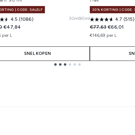
ORTING | CODE: SALELF
20% KORTING | CODE: 
30ml
90ml
4.5
(1086)
4.7
(515)
ended Retail Price:
Huidige prijs:
Recommended Retail
Huidige prij
0
€47,84
€77,63
€66,01
 per L
€146,69 per L
SNEL KOPEN
SN