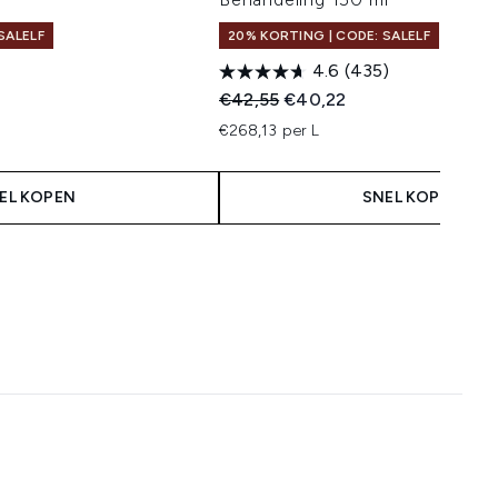
SALELF
20% KORTING | CODE: SALELF
4.6
(435)
 Price:
s:
Recommended Retail Price:
Huidige prijs:
€42,55
€40,22
€268,13 per L
EL KOPEN
SNEL KOPEN