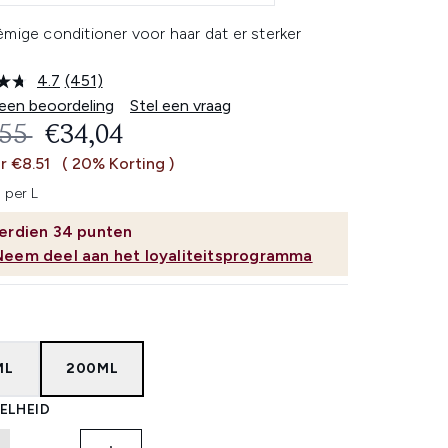
mige conditioner voor haar dat er sterker
4.7
(451)
Lees
451
 een beoordeling
Stel een vraag
beoordelingen.
OMMENDED RETAIL PRICE:
HUIDIGE PRIJS:
,55
€34,04
Dezelfde
paginalink.
r €8.51
( 20% Korting )
 per L
erdien
34
punten
Neem deel aan het loyaliteitsprogramma
ML
200ML
ELHEID