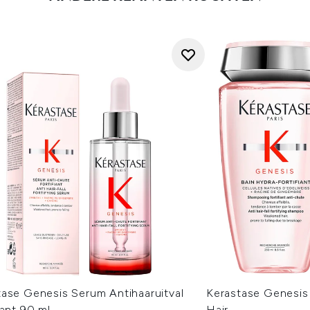
tase Genesis Serum Antihaaruitval
Kerastase Genesis 
iant 90 ml
Hair