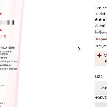
Een crè
uitziet.
Schrijf
REC
€42
Bespaa
€170,20
V
SIZE:
75
HOEVE