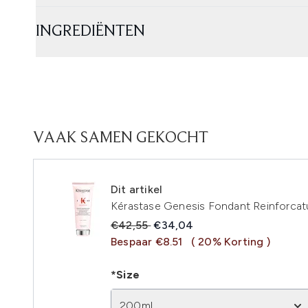
INGREDIËNTEN
VAAK SAMEN GEKOCHT
Dit artikel
Kérastase Genesis Fondant Reinforcat
Recommended Retail Price:
Huidige prijs:
€42,55
€34,04
Bespaar €8.51
( 20% Korting )
*Size
200ml