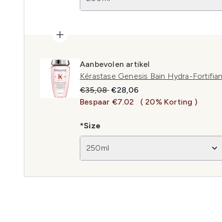
Aanbevolen artikel
Kérastase Genesis Bain Hydra-Fortifi
Recommended Retail Price:
Huidige prijs:
€35,08
€28,06
Bespaar €7.02
( 20% Korting )
*Size
250ml