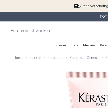
Gratis verzendin
TOT
Zomer
Sale
Merken
Beau
Enter submenu (Zome
E
Home
Merken
Kérastase
Kérastase Genesis
K
Now showing image 1 Kérastase Genesis Fondant Rei