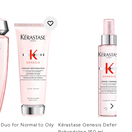
Duo for Normal to Oily
Kérastase Genesis Defense Th
Behandeling 150 ml