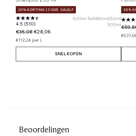
20% KORTING | CODE: SALELF
20% K
500ml Refill
80ml
250ml
4.5
(510)
500ml
Recomm
€59,8
Recommended Retail Price:
Huidige prijs:
€35,08
€28,06
€531,56
€112,24 per L
SNEL KOPEN
Showing slide 1