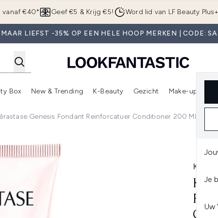
Overslaan naar de hoofdinhou
g vanaf €40*
Geef €5 & Krijg €5!
Word lid van LF Beauty Plus
 MAAR LIEFST -35% OP EEN HELE HOOP MERKEN | CODE: SA
ty Box
New & Trending
K-Beauty
Gezicht
Make-up
Pa
r)
nter submenu (Sale)
Enter submenu (Merken)
Enter submenu (Beauty Box)
Enter submenu (New & Trending)
Enter submenu (K-Beauty
E
érastase Genesis Fondant Reinforcatuer Conditioner 200 Ml
nforcatuer Conditioner 200 ml
Jou
KERA
Je 
KÉR
REI
Uw 
CON