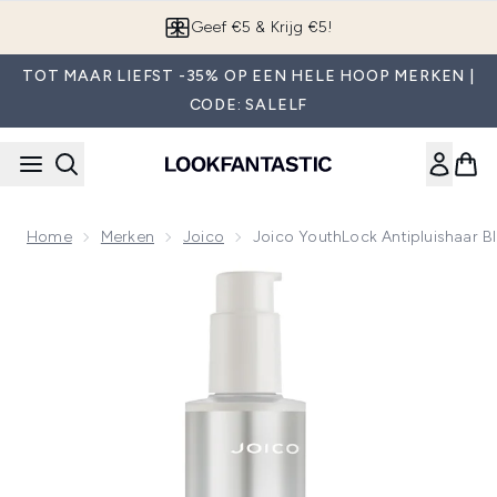
Overslaan naar de hoofdinhou
Geef €5 & Krijg €5!
TOT MAAR LIEFST -35% OP EEN HELE HOOP MERKEN |
CODE: SALELF
Home
Merken
Joico
Joico YouthLock Antipluishaar 
Now showing image 1 Joico YouthLock Antipluishaar Blowou