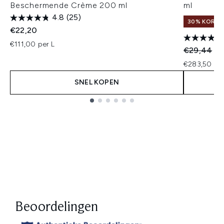
Beschermende Crème 200 ml
ml
4.8
(25)
30% KORTIN
€22,20
€111,00 per L
Recommend
Hu
€29,44
€2
€283,50 per
SNEL KOPEN
Showing slide 1