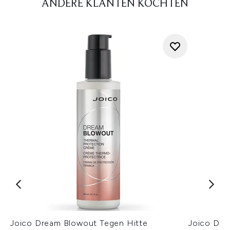
ANDERE KLANTEN KOCHTEN
Joico Dream Blowout Tegen Hitte
Joico Def