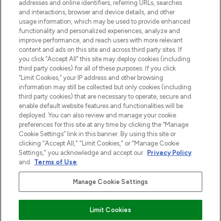
addresses and online identifiers, referring URLs, searches
and interactions, browser and device details, and other
Cookie-toestemming
usage information, which may be used to provide enhanced
Do Not Sell or Share My Personal
functionality and personalized experiences, analyze and
Information
improve performance, and reach users with more relevant
content and ads on this site and across third party sites. If
you click “Accept All” this site may deploy cookies (including
HELP & INFORMATIE
third party cookies) for all of these purposes. If you click
“Limit Cookies,” your IP address and other browsing
information may still be collected but only cookies (including
BEDRIJFSINFORMATIE
third party cookies) that are necessary to operate, secure and
enable default website features and functionalities will be
deployed. You can also review and manage your cookie
OVER LOOKFANTASTIC
preferences for this site at any time by clicking the “Manage
Cookie Settings” link in this banner. By using this site or
clicking "Accept All," "Limit Cookies," or "Manage Cookie
Settings," you acknowledge and accept our
Privacy Policy
and
Terms of Use
.
Betaal veilig met
Manage Cookie Settings
Limit Cookies