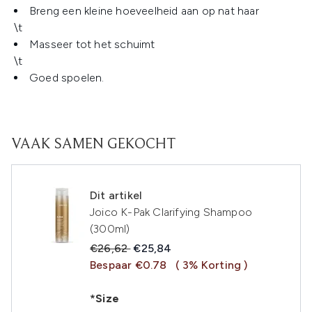
Breng een kleine hoeveelheid aan op nat haar
\t
Masseer tot het schuimt
\t
Goed spoelen.
VAAK SAMEN GEKOCHT
Dit artikel
Joico K-Pak Clarifying Shampoo
(300ml)
Recommended Retail Price:
Huidige prijs:
€26,62
€25,84
Bespaar €0.78
( 3% Korting )
*Size