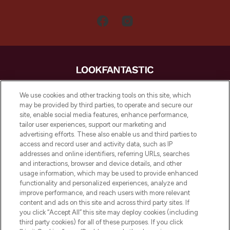
LOOKFANTASTIC is de ultieme online
We use cookies and other tracking tools on this site, which
beautybestemming van Europa, met de
may be provided by third parties, to operate and secure our
beste huidverzorging, haarproducten en
site, enable social media features, enhance performance,
make-up van meer dan 200 topmerken.
tailor user experiences, support our marketing and
Shop online of via de app, met gratis
advertising efforts. These also enable us and third parties to
verzending vanaf €40.
access and record user and activity data, such as IP
addresses and online identifiers, referring URLs, searches
and interactions, browser and device details, and other
Cookie-toestemming
usage information, which may be used to provide enhanced
Do Not Sell or Share My Personal
functionality and personalized experiences, analyze and
Information
improve performance, and reach users with more relevant
content and ads on this site and across third party sites. If
you click “Accept All” this site may deploy cookies (including
HELP & INFORMATIE
third party cookies) for all of these purposes. If you click