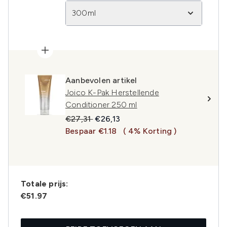
300ml
Aanbevolen artikel
Joico K-Pak Herstellende
Conditioner 250 ml
Recommended Retail Price:
Huidige prijs:
€27,31
€26,13
Bespaar €1.18
( 4% Korting )
Totale prijs:
€51.97