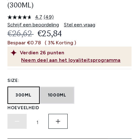
(300ML)
4.7
(49)
Lees
49
Schrijf een beoordeling
Stel een vraag
beoordelingen.
RECOMMENDED RETAIL PRICE:
HUIDIGE PRIJS:
€26,62
€25,84
Dezelfde
paginalink.
Bespaar €0.78
( 3% Korting )
Verdien
26
punten
Neem deel aan het loyaliteitsprogramma
SIZE:
300ML
1000ML
HOEVEELHEID