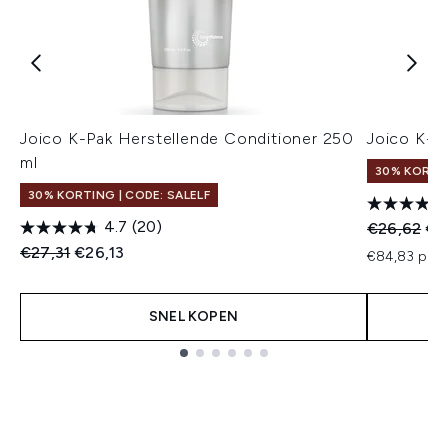
Joico K-Pak Herstellende Conditioner 250
Joico K-
ml
30% KORTIN
30% KORTING | CODE: SALELF
4.7
(20)
Recommend
Hui
€26,62
€2
Recommended Retail Price:
Huidige prijs:
€27,31
€26,13
€84,83 per 
SNEL KOPEN
Showing slide 1