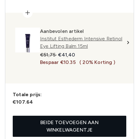
Aanbevolen artikel
Institut Esthederm Intensive Retinol
Eye Lifting Balm 15ml
Recommended Retail Price:
Huidige prijs:
€51,75
€41,40
Bespaar €10.35
( 20% Korting )
Totale prijs:
€107.64
BEIDE TOEVOEGEN AAN
WINKELWAGENTJE