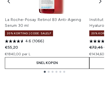
La Roche-Posay Retinol B3 Anti-Ageing
Institut 
Serum 30 ml
Hyaluronz
20% KORTING | CODE: SALELF
20% KORTIN
4.6
(1066)
Recommend
Hui
€55,20
€72,45
€7
€1840,00 per L
€1434,60 pe
SNEL KOPEN
Showing slide 1