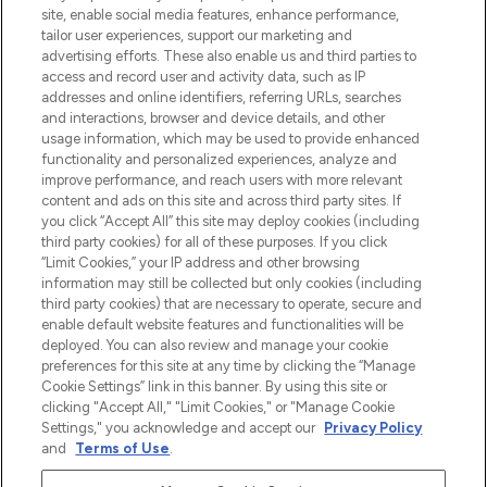
beste huidverzorging, haarproducten en
site, enable social media features, enhance performance,
make-up van meer dan 200 topmerken.
tailor user experiences, support our marketing and
Shop online of via de app, met gratis
advertising efforts. These also enable us and third parties to
verzending vanaf €40.
access and record user and activity data, such as IP
addresses and online identifiers, referring URLs, searches
and interactions, browser and device details, and other
Cookie-toestemming
usage information, which may be used to provide enhanced
Do Not Sell or Share My Personal
functionality and personalized experiences, analyze and
Information
improve performance, and reach users with more relevant
content and ads on this site and across third party sites. If
you click “Accept All” this site may deploy cookies (including
HELP & INFORMATIE
third party cookies) for all of these purposes. If you click
“Limit Cookies,” your IP address and other browsing
information may still be collected but only cookies (including
BEDRIJFSINFORMATIE
third party cookies) that are necessary to operate, secure and
enable default website features and functionalities will be
deployed. You can also review and manage your cookie
OVER LOOKFANTASTIC
preferences for this site at any time by clicking the “Manage
Cookie Settings” link in this banner. By using this site or
clicking "Accept All," "Limit Cookies," or "Manage Cookie
Settings," you acknowledge and accept our
Privacy Policy
and
Terms of Use
.
Betaal veilig met