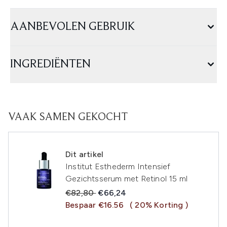
AANBEVOLEN GEBRUIK
INGREDIËNTEN
VAAK SAMEN GEKOCHT
Dit artikel
Institut Esthederm Intensief
Gezichtsserum met Retinol 15 ml
Recommended Retail Price:
Huidige prijs:
€82,80
€66,24
Bespaar €16.56
( 20% Korting )