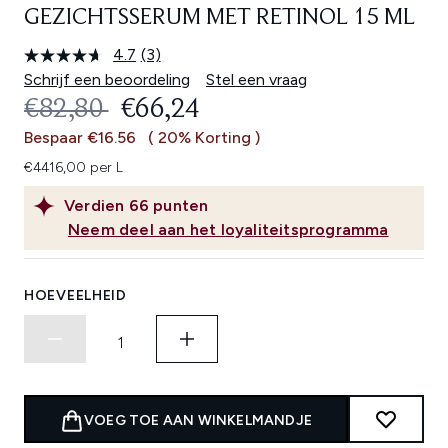
GEZICHTSSERUM MET RETINOL 15 ML
4.7
(3)
Lees
3
Schrijf een beoordeling
Stel een vraag
beoordelingen.
RECOMMENDED RETAIL PRICE:
HUIDIGE PRIJS:
€82,80
€66,24
Dezelfde
paginalink.
Bespaar €16.56
( 20% Korting )
€4416,00 per L
Verdien
66
punten
Neem deel aan het loyaliteitsprogramma
HOEVEELHEID
VOEG TOE AAN WINKELMANDJE