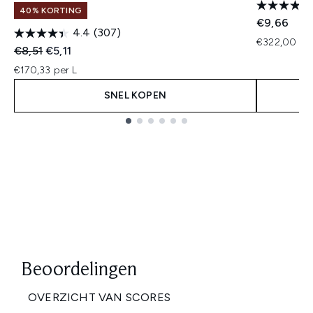
40% KORTING
€9,66
4.4
(307)
€322,00 per
Recommended Retail Price:
Huidige prijs:
€8,51
€5,11
€170,33 per L
SNEL KOPEN
Showing slide 1