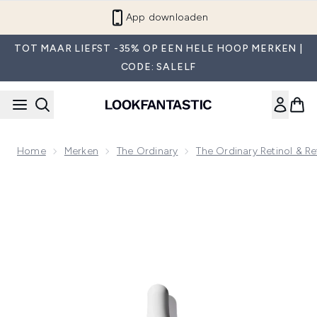
Overslaan naar de hoofdinhou
App downloaden
TOT MAAR LIEFST -35% OP EEN HELE HOOP MERKEN |
CODE: SALELF
Home
Merken
The Ordinary
The Ordinary Retinol & Re
Now showing image 1 The Ordinary Retinol Serum 1% in Squa