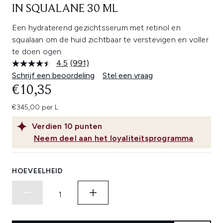
IN SQUALANE 30 ML
Een hydraterend gezichtsserum met retinol en
squalaan om de huid zichtbaar te verstevigen en voller
te doen ogen.
4.5
(991)
Lees
991
Schrijf een beoordeling
Stel een vraag
beoordelingen.
€10,35
Dezelfde
paginalink.
€345,00 per L
Verdien
10
punten
Neem deel aan het loyaliteitsprogramma
HOEVEELHEID