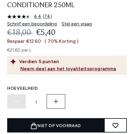
CONDITIONER 250ML
4.4
(74)
Lees
74
Schrijf een beoordeling
Stel een vraag
beoordelingen.
RECOMMENDED RETAIL PRICE:
HUIDIGE PRIJS:
€18,00
€5,40
Dezelfde
paginalink.
Bespaar €12.60
( 70% Korting )
€21,60 per L
Verdien
5
punten
Neem deel aan het loyaliteitsprogramma
HOEVEELHEID
NIET OP VOORRAAD