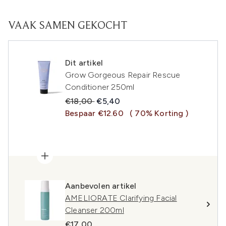
VAAK SAMEN GEKOCHT
Dit artikel
Grow Gorgeous Repair Rescue
Conditioner 250ml
Recommended Retail Price:
Huidige prijs:
€18,00
€5,40
Bespaar €12.60
( 70% Korting )
Aanbevolen artikel
AMELIORATE Clarifying Facial
Cleanser 200ml
€17,00