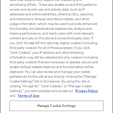
Shop online of via de app, met gratis
advertising efforts. These also enable us and third parties to
verzending vanaf €40.
access and record user and activity data, such as IP
addresses and online identifiers, referring URLs, searches
and interactions, browser and device details, and other
Cookie-toestemming
usage information, which may be used to provide enhanced
Do Not Sell or Share My Personal
functionality and personalized experiences, analyze and
Information
improve performance, and reach users with more relevant
content and ads on this site and across third party sites. If
you click “Accept All” this site may deploy cookies (including
HELP & INFORMATIE
third party cookies) for all of these purposes. If you click
“Limit Cookies,” your IP address and other browsing
information may still be collected but only cookies (including
BEDRIJFSINFORMATIE
third party cookies) that are necessary to operate, secure and
enable default website features and functionalities will be
deployed. You can also review and manage your cookie
OVER LOOKFANTASTIC
preferences for this site at any time by clicking the “Manage
Cookie Settings” link in this banner. By using this site or
clicking "Accept All," "Limit Cookies," or "Manage Cookie
Settings," you acknowledge and accept our
Privacy Policy
and
Terms of Use
.
Betaal veilig met
Manage Cookie Settings