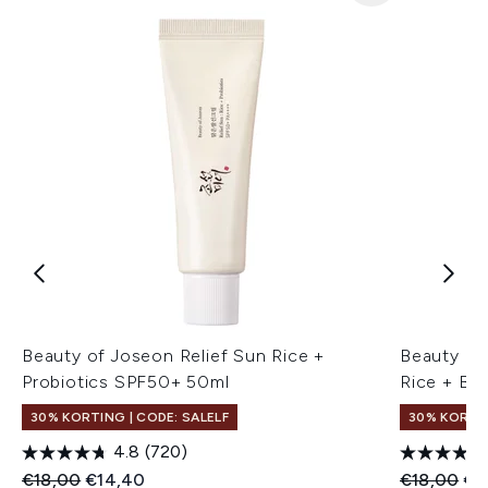
Beauty of Joseon Relief Sun Rice +
Beauty of
Probiotics SPF50+ 50ml
Rice + B5
30% KORTING | CODE: SALELF
30% KORTIN
4.8
(720)
Recommended Retail Price:
Huidige prijs:
Recommend
Hui
€18,00
€14,40
€18,00
€1