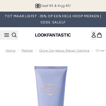
Overslaan naar de hoofdinhou
App downloaden
TOT MAAR LIEFST -35% OP EEN HELE HOOP MERKEN |
CODE: SALELF
Home
Merken
Grow Gorgeous Repair Gamma
Grow 
Now showing image 1 Grow Gorgeous Repair Rescue Condit