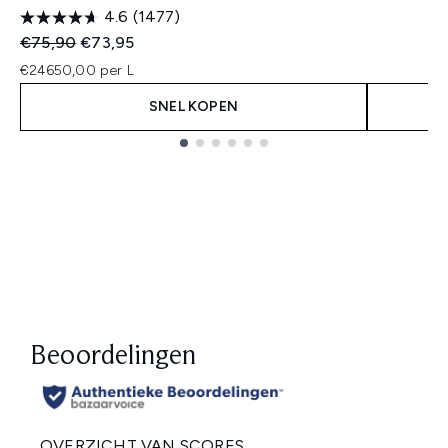
4.6
(1477)
Recommended Retail Price:
Huidige prijs:
€75,90
€73,95
€24650,00 per L
SNEL KOPEN
Showing slide 1