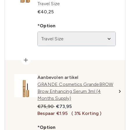
Travel Size
€40,25
*Option
Travel Size
Aanbevolen artikel
GRANDE Cosmetics GrandeBROW
Brow Enhancing Serum 3ml (4
Months Supply)
Recommended Retail Price:
Huidige prijs:
€75,90
€73,95
Bespaar €1.95
( 3% Korting )
*Option