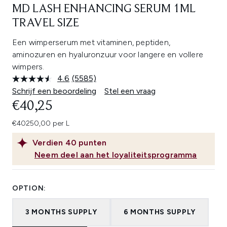
MD LASH ENHANCING SERUM 1ML
TRAVEL SIZE
Een wimperserum met vitaminen, peptiden,
aminozuren en hyaluronzuur voor langere en vollere
wimpers.
4.6
(5585)
Lees
5585
Schrijf een beoordeling
Stel een vraag
beoordelingen.
€40,25
Dezelfde
paginalink.
€40250,00 per L
Verdien
40
punten
Neem deel aan het loyaliteitsprogramma
OPTION:
3 MONTHS SUPPLY
6 MONTHS SUPPLY