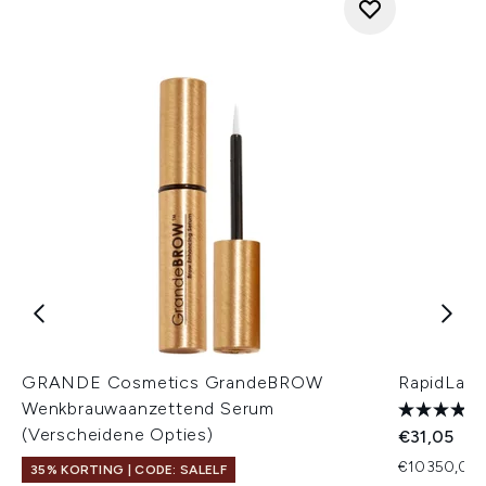
GRANDE Cosmetics GrandeBROW
RapidLash
Wenkbrauwaanzettend Serum
(Verscheidene Opties)
€31,05
€10350,00 
35% KORTING | CODE: SALELF