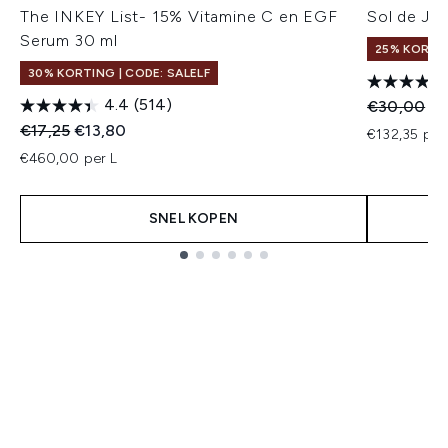
The INKEY List- 15% Vitamine C en EGF
Sol de Ja
Serum 30 ml
25% KORTIN
30% KORTING | CODE: SALELF
4.4
(514)
Recommend
Hu
€30,00
€2
Recommended Retail Price:
Huidige prijs:
€17,25
€13,80
€132,35 per
€460,00 per L
SNEL KOPEN
Showing slide 1