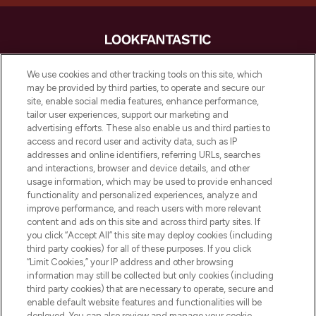
LOOKFANTASTIC is de ultieme online
We use cookies and other tracking tools on this site, which
beautybestemming van Europa, met de
may be provided by third parties, to operate and secure our
beste huidverzorging, haarproducten en
site, enable social media features, enhance performance,
make-up van meer dan 200 topmerken.
tailor user experiences, support our marketing and
Shop online of via de app, met gratis
advertising efforts. These also enable us and third parties to
verzending vanaf €40.
access and record user and activity data, such as IP
addresses and online identifiers, referring URLs, searches
and interactions, browser and device details, and other
Cookie-toestemming
usage information, which may be used to provide enhanced
Do Not Sell or Share My Personal
functionality and personalized experiences, analyze and
Information
improve performance, and reach users with more relevant
content and ads on this site and across third party sites. If
you click “Accept All” this site may deploy cookies (including
HELP & INFORMATIE
third party cookies) for all of these purposes. If you click
“Limit Cookies,” your IP address and other browsing
information may still be collected but only cookies (including
BEDRIJFSINFORMATIE
third party cookies) that are necessary to operate, secure and
enable default website features and functionalities will be
deployed. You can also review and manage your cookie