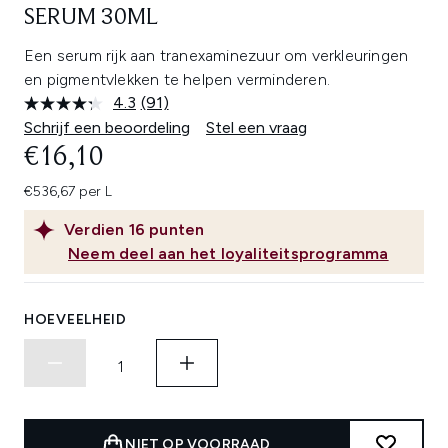
SERUM 30ML
Een serum rijk aan tranexaminezuur om verkleuringen
en pigmentvlekken te helpen verminderen.
4.3
(91)
Lees
91
Schrijf een beoordeling
Stel een vraag
beoordelingen.
€16,10
Dezelfde
paginalink.
€536,67 per L
Verdien
16
punten
Neem deel aan het loyaliteitsprogramma
HOEVEELHEID
NIET OP VOORRAAD