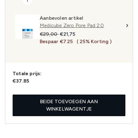
Aanbevolen artikel
Medicube Zero Pore Pad 2.0
Recommended Retail Price:
Huidige prijs:
€29,00
€21,75
Bespaar €7.25
( 25% Korting )
Totale prijs:
€37.85
BEIDE TOEVOEGEN AAN
WINKELWAGENTJE