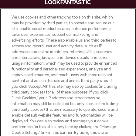
LOOKFANTASTIC is de ultieme online
We use cookies and other tracking tools on this site, which
beautybestemming van Europa, met de
may be provided by third parties, to operate and secure our
beste huidverzorging, haarproducten en
site, enable social media features, enhance performance,
make-up van meer dan 200 topmerken.
tailor user experiences, support our marketing and
Shop online of via de app, met gratis
advertising efforts. These also enable us and third parties to
verzending vanaf €40.
access and record user and activity data, such as IP
addresses and online identifiers, referring URLs, searches
and interactions, browser and device details, and other
Cookie-toestemming
usage information, which may be used to provide enhanced
Do Not Sell or Share My Personal
functionality and personalized experiences, analyze and
Information
improve performance, and reach users with more relevant
content and ads on this site and across third party sites. If
you click “Accept All” this site may deploy cookies (including
HELP & INFORMATIE
third party cookies) for all of these purposes. If you click
“Limit Cookies,” your IP address and other browsing
information may still be collected but only cookies (including
BEDRIJFSINFORMATIE
third party cookies) that are necessary to operate, secure and
enable default website features and functionalities will be
deployed. You can also review and manage your cookie
OVER LOOKFANTASTIC
preferences for this site at any time by clicking the “Manage
Cookie Settings” link in this banner. By using this site or