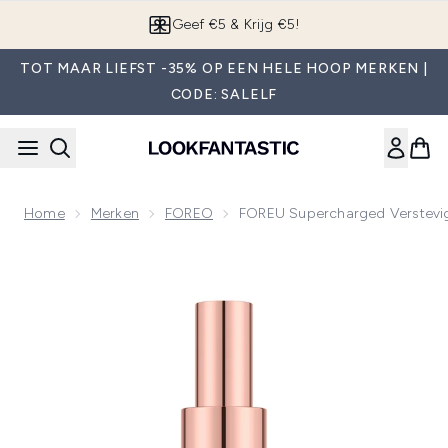
Overslaan naar de hoofdinhou
App downloaden
TOT MAAR LIEFST -35% OP EEN HELE HOOP MERKEN |
CODE: SALELF
Home
Merken
FOREO
FOREU Supercharged Verstevi
Now showing image 1 FOREU Supercharged Verstevigend Li