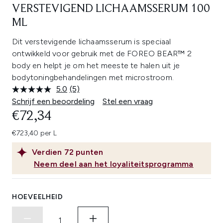
VERSTEVIGEND LICHAAMSSERUM 100
ML
Dit verstevigende lichaamsserum is speciaal
ontwikkeld voor gebruik met de FOREO BEAR™ 2
body en helpt je om het meeste te halen uit je
bodytoningbehandelingen met microstroom.
5.0
(5)
Lees
5
Schrijf een beoordeling
Stel een vraag
beoordelingen.
€72,34
Dezelfde
paginalink.
€723,40 per L
Verdien
72
punten
Neem deel aan het loyaliteitsprogramma
HOEVEELHEID