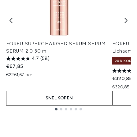
FOREU SUPERCHARGED SERUM SERUM
FOREU BE
SERUM 2,0 30 ml
Lichaamsv
4.7
(58)
20% KORTIN
€67,85
€2261,67 per L
€320,85
€320,85 per
SNEL KOPEN
Showing slide 1