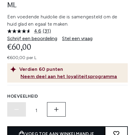
ML
Een voedende huidolie die is samengesteld om de
huid glad en egaal te maken.
4.6
(31)
Lees
31
Schrijf een beoordeling
Stel een vraag
beoordelingen.
€60,00
Dezelfde
paginalink.
€600,00 per L
Verdien
60
punten
Neem deel aan het loyaliteitsprogramma
HOEVEELHEID
VOEG TOE AAN WINKELMANDJE