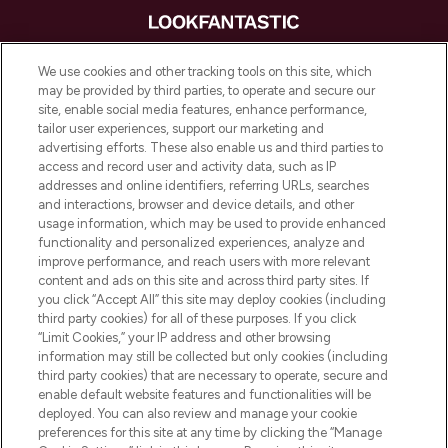
LOOKFANTASTIC is de ultieme online
We use cookies and other tracking tools on this site, which
beautybestemming van Europa, met de
may be provided by third parties, to operate and secure our
beste huidverzorging, haarproducten en
site, enable social media features, enhance performance,
make-up van meer dan 200 topmerken.
tailor user experiences, support our marketing and
Shop online of via de app, met gratis
advertising efforts. These also enable us and third parties to
verzending vanaf €40.
access and record user and activity data, such as IP
addresses and online identifiers, referring URLs, searches
and interactions, browser and device details, and other
Cookie-toestemming
usage information, which may be used to provide enhanced
Do Not Sell or Share My Personal
functionality and personalized experiences, analyze and
Information
improve performance, and reach users with more relevant
content and ads on this site and across third party sites. If
you click “Accept All” this site may deploy cookies (including
HELP & INFORMATIE
third party cookies) for all of these purposes. If you click
“Limit Cookies,” your IP address and other browsing
information may still be collected but only cookies (including
BEDRIJFSINFORMATIE
third party cookies) that are necessary to operate, secure and
enable default website features and functionalities will be
deployed. You can also review and manage your cookie
OVER LOOKFANTASTIC
preferences for this site at any time by clicking the “Manage