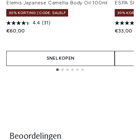
Elemis Japanese Camellia Body Oil 100ml
ESPA Skin
30% KORTING | CODE: SALELF
30% KORTIN
4.4
(31)
€60,00
€33,00
SNEL KOPEN
Showing slide 1