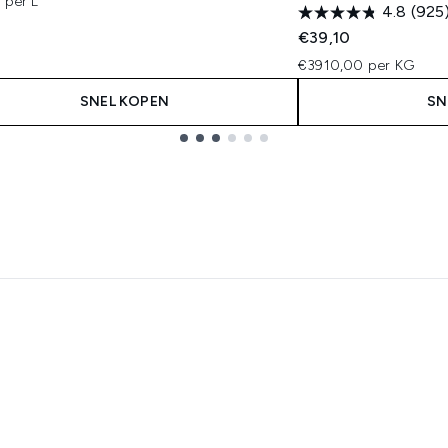
 per L
4.8
(925
€39,10
€3910,00 per KG
SNEL KOPEN
SN