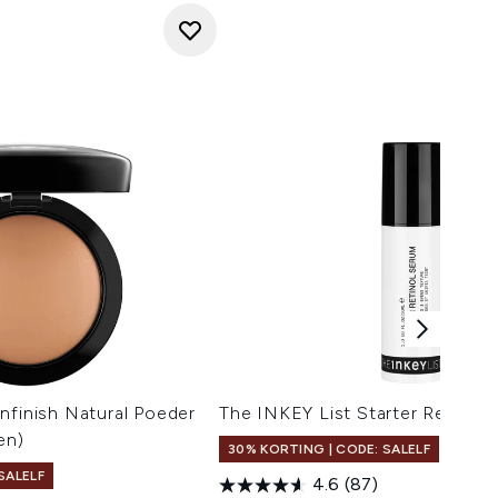
nfinish Natural Poeder
The INKEY List Starter Retinol
en)
30% KORTING | CODE: SALELF
SALELF
4.6
(87)