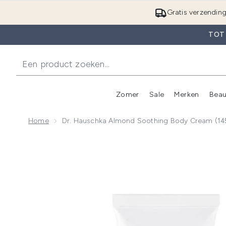
Gratis verzendin
TOT
Zomer
Sale
Merken
Beau
Enter submenu (Zome
E
Home
Dr. Hauschka Almond Soothing Body Cream (14
Now showing image 1 Dr. Hauschka Almond Soothing