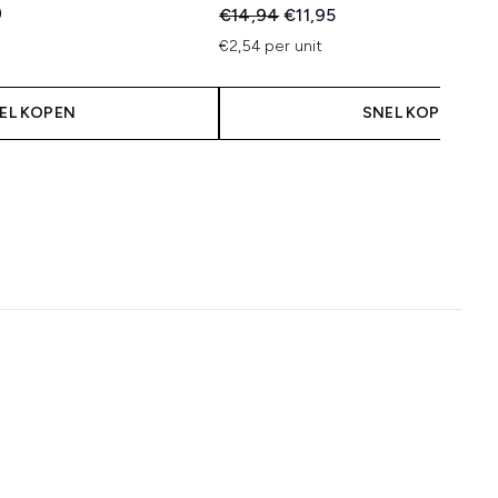
)
Recommended Retail Price:
Huidige prijs:
€14,94
€11,95
€2,54 per unit
EL KOPEN
SNEL KOPEN