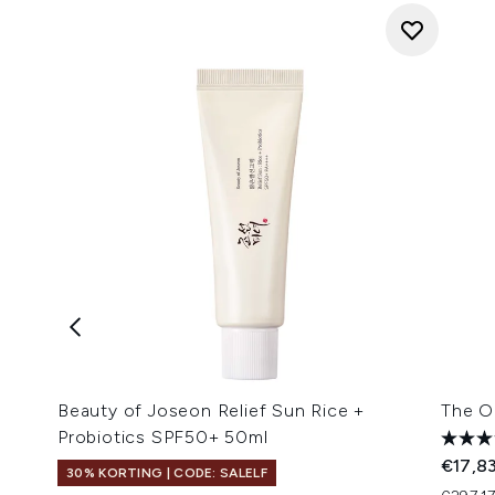
Beauty of Joseon Relief Sun Rice +
The O
Probiotics SPF50+ 50ml
€17,8
30% KORTING | CODE: SALELF