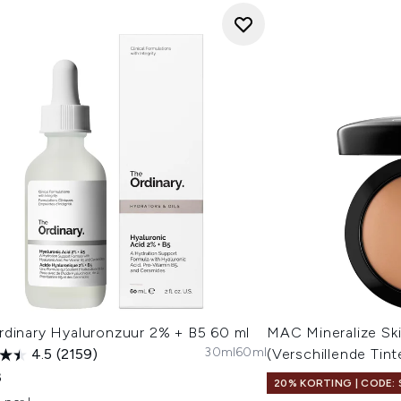
rdinary Hyaluronzuur 2% + B5 60 ml
MAC Mineralize Ski
30ml
60ml
4.5
(2159)
(Verschillende Tint
3
20% KORTING | CODE: 