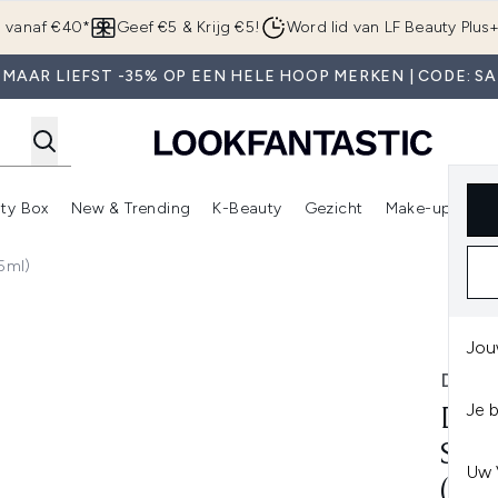
Overslaan naar de hoofdinhou
g vanaf €40*
Geef €5 & Krijg €5!
Word lid van LF Beauty Plus
 MAAR LIEFST -35% OP EEN HELE HOOP MERKEN | CODE: SA
ty Box
New & Trending
K-Beauty
Gezicht
Make-up
Pa
r)
nter submenu (Sale)
Enter submenu (Merken)
Enter submenu (Beauty Box)
Enter submenu (New & Trending)
Enter submenu (K-Beauty
E
5ml)
 Body Cream (145ml)
Jou
DR. 
Je 
DR.
SOO
Uw 
(14