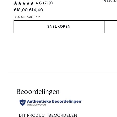
€297,17
4.8
(719)
Recommended Retail Price:
Huidige prijs:
€18,00
€14,40
€14,40 per unit
SNEL KOPEN
Showing slide 1