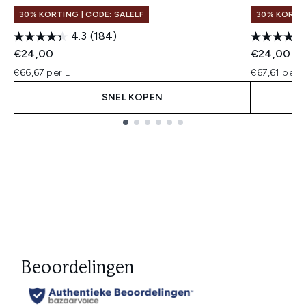
30% KORTING | CODE: SALELF
30% KORTIN
4.3
(184)
€24,00
€24,00
€66,67 per L
€67,61 per L
SNEL KOPEN
Showing slide 1