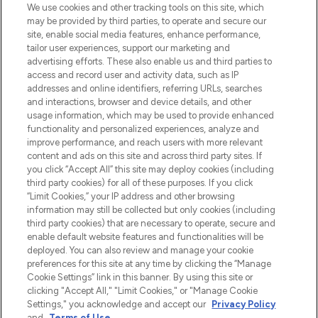
LOOKFANTASTIC is de ultieme online
We use cookies and other tracking tools on this site, which
beautybestemming van Europa, met de
may be provided by third parties, to operate and secure our
beste huidverzorging, haarproducten en
site, enable social media features, enhance performance,
make-up van meer dan 200 topmerken.
tailor user experiences, support our marketing and
Shop online of via de app, met gratis
advertising efforts. These also enable us and third parties to
verzending vanaf €40.
access and record user and activity data, such as IP
addresses and online identifiers, referring URLs, searches
and interactions, browser and device details, and other
Cookie-toestemming
usage information, which may be used to provide enhanced
Do Not Sell or Share My Personal
functionality and personalized experiences, analyze and
Information
improve performance, and reach users with more relevant
content and ads on this site and across third party sites. If
you click “Accept All” this site may deploy cookies (including
HELP & INFORMATIE
third party cookies) for all of these purposes. If you click
“Limit Cookies,” your IP address and other browsing
information may still be collected but only cookies (including
BEDRIJFSINFORMATIE
third party cookies) that are necessary to operate, secure and
enable default website features and functionalities will be
deployed. You can also review and manage your cookie
OVER LOOKFANTASTIC
preferences for this site at any time by clicking the “Manage
Cookie Settings” link in this banner. By using this site or
clicking "Accept All," "Limit Cookies," or "Manage Cookie
Settings," you acknowledge and accept our
Privacy Policy
and
Terms of Use
.