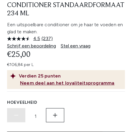
CONDITIONER STANDAARDFORMAAT
234 ML
Een uitspoelbare conditioner om je haar te voeden en
glad te maken.
4.5
(237)
Lees
237
Schrijf een beoordeling
Stel een vraag
beoordelingen.
€25,00
Dezelfde
paginalink.
€106,84 per L
Verdien
25
punten
Neem deel aan het loyaliteitsprogramma
HOEVEELHEID