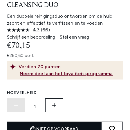
CLEANSING DUO
Een dubbele reinigingsduo ontworpen om de huid
zacht en effectief te verfrissen en te voeden.
4.7
(66)
Lees
66
Schrijf een beoordeling
Stel een vraag
beoordelingen.
€70,15
Dezelfde
paginalink.
€280,60 per L
Verdien
70
punten
Neem deel aan het loyaliteitsprogramma
HOEVEELHEID
NIET OP VOORRAAD