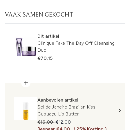
VAAK SAMEN GEKOCHT
Dit artikel
Clinique Take The Day Off Cleansing
Duo
€70,15
Aanbevolen artikel
Sol de Janeiro Brazilian Kiss
Cupuaçu Lip Butter
Recommended Retail Price:
Huidige prijs:
€16,00
€12,00
Bespaar €4.00
( 25% Korting )