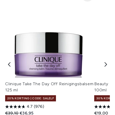
Clinique Take The Day Off Reinigingsbalsem
Beauty of
125 ml
100ml
20% KORTING | CODE: SALELF
30% KORTIN
4.7
(976)
Recommended Retail Price:
Huidige prijs:
€39,10
€36,95
€19,00