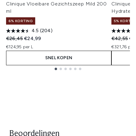
Clinique Vloeibare Gezichtszeep Mild 200
Clinique D
ml
Hydratere
6% KORTING
5% KORTIN
4.5
(204)
Recommended Retail Price:
Huidige prijs:
Recommend
Hui
€26,45
€24,99
€42,55
€4
€124,95 per L
€321,76 per
SNEL KOPEN
Showing slide 1