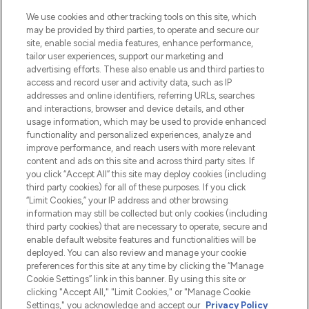
LOOKFANTASTIC is de ultieme online
We use cookies and other tracking tools on this site, which
beautybestemming van Europa, met de
may be provided by third parties, to operate and secure our
beste huidverzorging, haarproducten en
site, enable social media features, enhance performance,
make-up van meer dan 200 topmerken.
tailor user experiences, support our marketing and
Shop online of via de app, met gratis
advertising efforts. These also enable us and third parties to
verzending vanaf €40.
access and record user and activity data, such as IP
addresses and online identifiers, referring URLs, searches
and interactions, browser and device details, and other
Cookie-toestemming
usage information, which may be used to provide enhanced
Do Not Sell or Share My Personal
functionality and personalized experiences, analyze and
Information
improve performance, and reach users with more relevant
content and ads on this site and across third party sites. If
you click “Accept All” this site may deploy cookies (including
HELP & INFORMATIE
third party cookies) for all of these purposes. If you click
“Limit Cookies,” your IP address and other browsing
information may still be collected but only cookies (including
BEDRIJFSINFORMATIE
third party cookies) that are necessary to operate, secure and
enable default website features and functionalities will be
deployed. You can also review and manage your cookie
OVER LOOKFANTASTIC
preferences for this site at any time by clicking the “Manage
Cookie Settings” link in this banner. By using this site or
clicking "Accept All," "Limit Cookies," or "Manage Cookie
Settings," you acknowledge and accept our
Privacy Policy