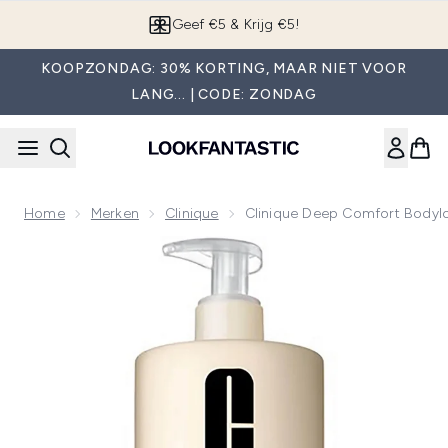
Overslaan naar de hoofdinhou
App downloaden
KOOPZONDAG: 30% KORTING, MAAR NIET VOOR
LANG... | CODE: ZONDAG
Home
Merken
Clinique
Clinique Deep Comfort Bodyl
Now showing image 1 Clinique Deep Comfort Bodylotion 40