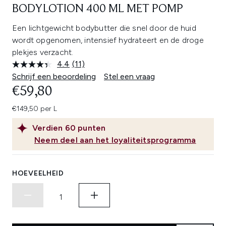
BODYLOTION 400 ML MET POMP
Een lichtgewicht bodybutter die snel door de huid
wordt opgenomen, intensief hydrateert en de droge
plekjes verzacht.
4.4
(11)
Lees
11
Schrijf een beoordeling
Stel een vraag
beoordelingen.
€59,80
Dezelfde
paginalink.
€149,50 per L
Verdien
60
punten
Neem deel aan het loyaliteitsprogramma
HOEVEELHEID