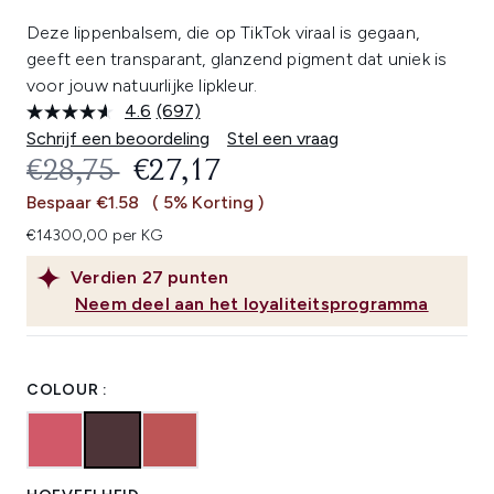
Deze lippenbalsem, die op TikTok viraal is gegaan,
geeft een transparant, glanzend pigment dat uniek is
voor jouw natuurlijke lipkleur.
4.6
(697)
Lees
697
Schrijf een beoordeling
Stel een vraag
beoordelingen.
RECOMMENDED RETAIL PRICE:
HUIDIGE PRIJS:
€28,75
€27,17
Dezelfde
paginalink.
Bespaar €1.58
( 5% Korting )
€14300,00 per KG
Verdien
27
punten
Neem deel aan het loyaliteitsprogramma
COLOUR :