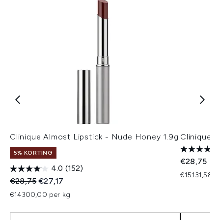
Clinique Almost Lipstick - Nude Honey 1.9g
Clinique A
5% KORTING
€28,75
4.0
(152)
€15131,58 p
Recommended Retail Price:
Huidige prijs:
€28,75
€27,17
€14300,00 per kg