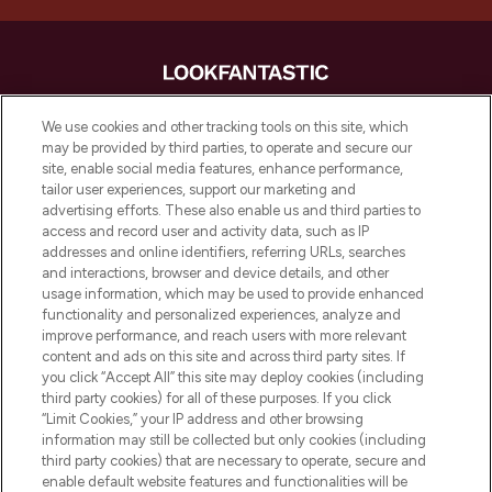
LOOKFANTASTIC is de ultieme online
We use cookies and other tracking tools on this site, which
beautybestemming van Europa, met de
may be provided by third parties, to operate and secure our
beste huidverzorging, haarproducten en
site, enable social media features, enhance performance,
make-up van meer dan 200 topmerken.
tailor user experiences, support our marketing and
Shop online of via de app, met gratis
advertising efforts. These also enable us and third parties to
verzending vanaf €40.
access and record user and activity data, such as IP
addresses and online identifiers, referring URLs, searches
and interactions, browser and device details, and other
Cookie-toestemming
usage information, which may be used to provide enhanced
Do Not Sell or Share My Personal
functionality and personalized experiences, analyze and
Information
improve performance, and reach users with more relevant
content and ads on this site and across third party sites. If
you click “Accept All” this site may deploy cookies (including
HELP & INFORMATIE
third party cookies) for all of these purposes. If you click
“Limit Cookies,” your IP address and other browsing
information may still be collected but only cookies (including
BEDRIJFSINFORMATIE
third party cookies) that are necessary to operate, secure and
enable default website features and functionalities will be