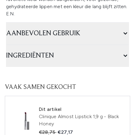
gehydrateerde lippen met een kleur die lang blijft zitten.
E.N.
AANBEVOLEN GEBRUIK
INGREDIËNTEN
VAAK SAMEN GEKOCHT
Dit artikel
Clinique Almost Lipstick 1,9 g - Black
Honey
Recommended Retail Price:
Huidige prijs:
€28,75
€27,17