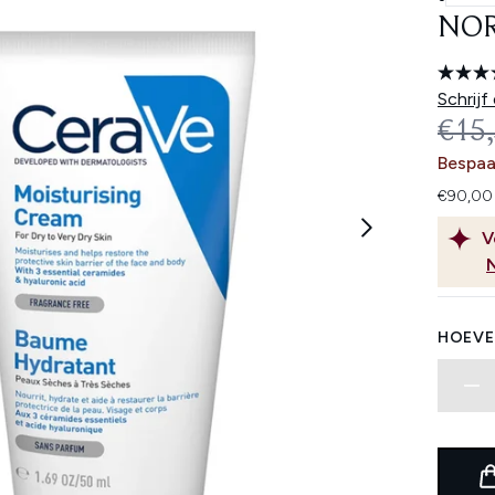
NOR
Schrijf
REC
€15
Bespaa
€90,00 
V
HOEVE