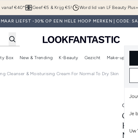
Overslaan naar de hoofdinhou
g vanaf €40*
Geef €5 & Krijg €5!
Word lid van LF Beauty Plus
MAAR LIEFST -30% OP EEN HELE HOOP MERKEN | CODE: S
ty Box
New & Trending
K-Beauty
Gezicht
Make-up
Pa
r)
nter submenu (Sale)
Enter submenu (Merken)
Enter submenu (Beauty Box)
Enter submenu (New & Trending)
Enter submenu (K-Beauty
E
ing Cleanser & Moisturising Cream For Normal To Dry Skin
eanser & Moisturising Cream for Normal to Dry Skin
Jou
CERA
Je 
CER
HYD
Uw 
MOI