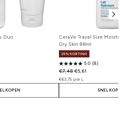
rs Duo
CeraVe Travel Size Moisturising
Dry Skin 88ml
25% KORTING
5.0
(8)
 Price:
s:
Recommended Retail Price:
Huidige prijs:
€7,48
€5,61
€63,75 per L
EL KOPEN
SNEL KOPEN