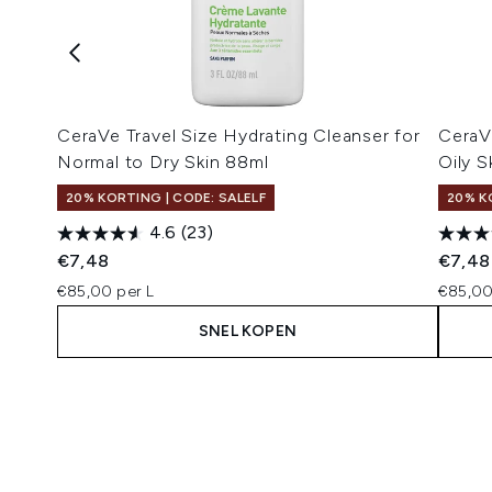
CeraVe Travel Size Hydrating Cleanser for
CeraV
Normal to Dry Skin 88ml
Oily S
20% KORTING | CODE: SALELF
20% K
4.6
(23)
€7,48
€7,48
€85,00 per L
€85,00
SNEL KOPEN
Showing slide 1