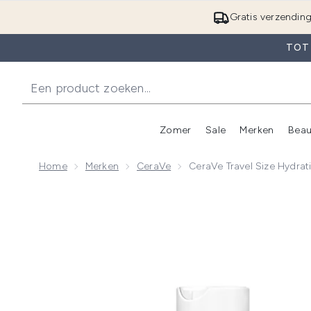
Gratis verzendin
TOT 
Zomer
Sale
Merken
Beau
Enter submenu (Zome
E
Home
Merken
CeraVe
CeraVe Travel Size Hydrat
Now showing image 1 CeraVe Travel Size Hydrating Cl