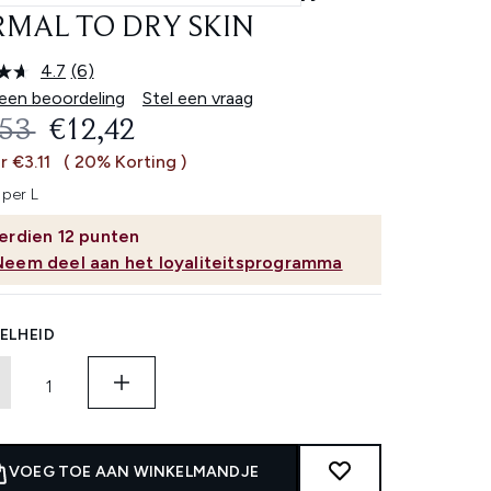
MAL TO DRY SKIN
4.7
(6)
Lees
6
 een beoordeling
Stel een vraag
beoordelingen.
OMMENDED RETAIL PRICE:
HUIDIGE PRIJS:
,53
€12,42
Dezelfde
paginalink.
r €3.11
( 20% Korting )
per L
erdien
12
punten
Neem deel aan het loyaliteitsprogramma
ELHEID
VOEG TOE AAN WINKELMANDJE