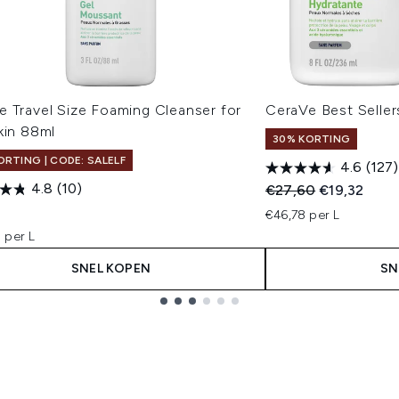
e Travel Size Foaming Cleanser for
CeraVe Best Selle
kin 88ml
30% KORTING
ORTING | CODE: SALELF
4.6
(127)
4.8
(10)
Recommended Retail
Huidige prij
€27,60
€19,32
€46,78 per L
 per L
SNEL KOPEN
SN