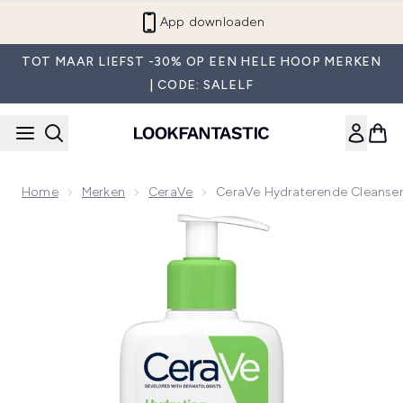
Overslaan naar de hoofdinhou
App downloaden
TOT MAAR LIEFST -30% OP EEN HELE HOOP MERKEN
| CODE: SALELF
Home
Merken
CeraVe
CeraVe Hydraterende Cleanser
Now showing image 1 CeraVe Hydraterende Cleanser met Hya