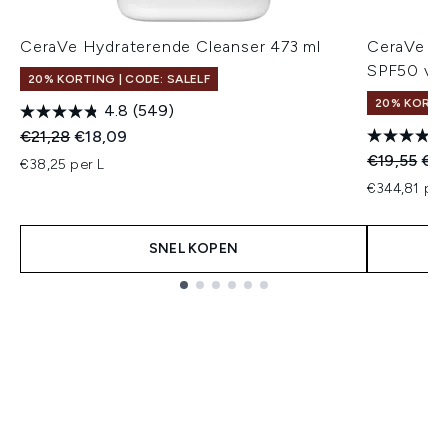
CeraVe Hydraterende Cleanser 473 ml
CeraVe AM
SPF50 voo
20% KORTING | CODE: SALELF
20% KORTIN
4.8
(549)
Recommended Retail Price:
Huidige prijs:
€21,28
€18,09
Recommend
Hui
€19,55
€17
€38,25 per L
€344,81 per
SNEL KOPEN
Showing slide 1