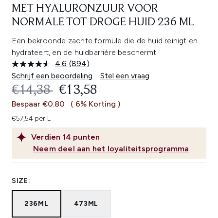
MET HYALURONZUUR VOOR
NORMALE TOT DROGE HUID 236 ML
Een bekroonde zachte formule die de huid reinigt en
hydrateert, en de huidbarrière beschermt.
4.6
(894)
Lees
894
Schrijf een beoordeling
Stel een vraag
beoordelingen.
RECOMMENDED RETAIL PRICE:
HUIDIGE PRIJS:
€14,38
€13,58
Dezelfde
paginalink.
Bespaar €0.80
( 6% Korting )
€57,54 per L
Verdien
14
punten
Neem deel aan het loyaliteitsprogramma
SIZE:
236ML
473ML