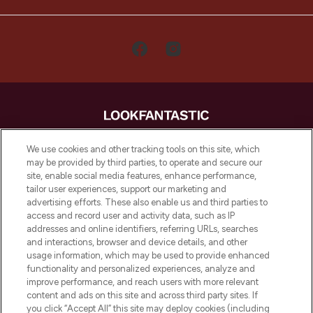
LOOKFANTASTIC is de ultieme online
We use cookies and other tracking tools on this site, which
beautybestemming van Europa, met de
may be provided by third parties, to operate and secure our
beste huidverzorging, haarproducten en
site, enable social media features, enhance performance,
make-up van meer dan 200 topmerken.
tailor user experiences, support our marketing and
Shop online of via de app, met gratis
advertising efforts. These also enable us and third parties to
verzending vanaf €40.
access and record user and activity data, such as IP
addresses and online identifiers, referring URLs, searches
and interactions, browser and device details, and other
Cookie-toestemming
usage information, which may be used to provide enhanced
Do Not Sell or Share My Personal
functionality and personalized experiences, analyze and
Information
improve performance, and reach users with more relevant
content and ads on this site and across third party sites. If
you click “Accept All” this site may deploy cookies (including