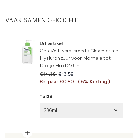
VAAK SAMEN GEKOCHT
Dit artikel
CeraVe Hydraterende Cleanser met
Hyaluronzuur voor Normale tot
Droge Huid 236 ml
Recommended Retail Price:
Huidige prijs:
€14,38
€13,58
Bespaar €0.80
( 6% Korting )
*Size
236ml