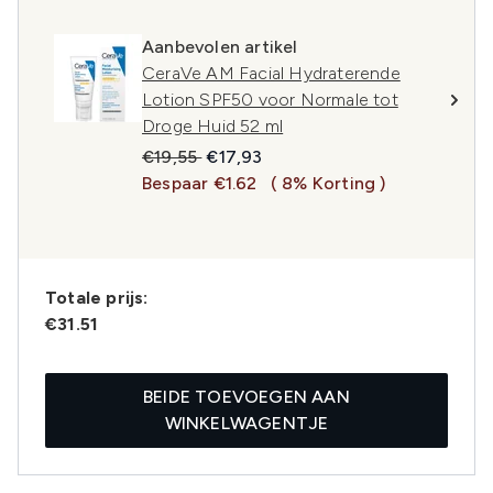
Aanbevolen artikel
CeraVe AM Facial Hydraterende
Lotion SPF50 voor Normale tot
Droge Huid 52 ml
Recommended Retail Price:
Huidige prijs:
€19,55
€17,93
Bespaar €1.62
( 8% Korting )
Totale prijs:
€31.51
BEIDE TOEVOEGEN AAN
WINKELWAGENTJE