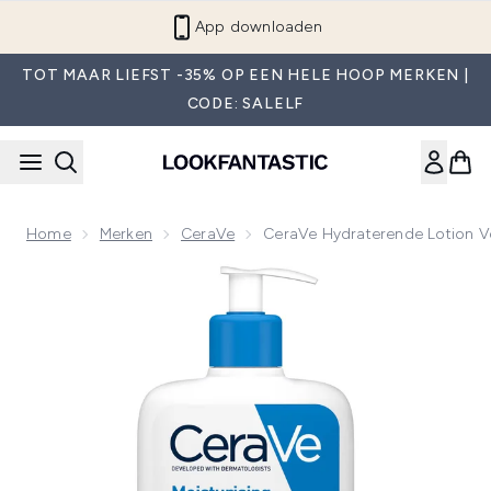
Overslaan naar de hoofdinhou
App downloaden
TOT MAAR LIEFST -35% OP EEN HELE HOOP MERKEN |
CODE: SALELF
Home
Merken
CeraVe
CeraVe Hydraterende Lotion V
Now showing image 1 CeraVe Hydraterende Lotion voor Drog