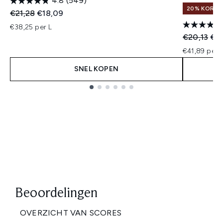
4.8
(549)
20% KORTIN
Recommended Retail Price:
Huidige prijs:
€21,28
€18,09
€38,25 per L
Recommend
Hui
€20,13
€1
€41,89 per 
SNEL KOPEN
Showing slide 1