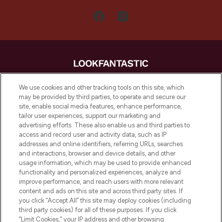
LOOKFANTASTIC is de ultieme online
We use cookies and other tracking tools on this site, which
beautybestemming van Europa, met de
may be provided by third parties, to operate and secure our
beste huidverzorging, haarproducten en
site, enable social media features, enhance performance,
make-up van meer dan 200 topmerken.
tailor user experiences, support our marketing and
Shop online of via de app, met gratis
advertising efforts. These also enable us and third parties to
verzending vanaf €40.
access and record user and activity data, such as IP
addresses and online identifiers, referring URLs, searches
and interactions, browser and device details, and other
Cookie-toestemming
usage information, which may be used to provide enhanced
Do Not Sell or Share My Personal
functionality and personalized experiences, analyze and
Information
improve performance, and reach users with more relevant
content and ads on this site and across third party sites. If
you click “Accept All” this site may deploy cookies (including
HELP & INFORMATIE
third party cookies) for all of these purposes. If you click
“Limit Cookies,” your IP address and other browsing