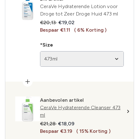
CeraVe Hydraterende Lotion voor
Droge tot Zeer Droge Huid 473 ml
Recommended Retail Price:
Huidige prijs:
€20,13
€19,02
Bespaar €1.11
( 6% Korting )
*Size
473ml
Aanbevolen artikel
CeraVe Hydraterende Cleanser 473
ml
Recommended Retail Price:
Huidige prijs:
€21,28
€18,09
Bespaar €3.19
( 15% Korting )