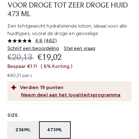
VOOR DROGE TOT ZEER DROGE HUID
473 ML
Een lichtgewicht hydraterende lotion, ideaal voor alle
huidtypes, vooral de droge en gevoelige.
4.8
(462)
Lees
462
Schrijf een beoordeling
Stel een vraag
beoordelingen.
RECOMMENDED RETAIL PRICE:
HUIDIGE PRIJS:
€20,13
€19,02
Dezelfde
paginalink.
Bespaar €1.11
( 6% Korting )
€40,21 per L
Verdien
19
punten
Neem deel aan het loyaliteitsprogramma
SIZE:
236ML
473ML