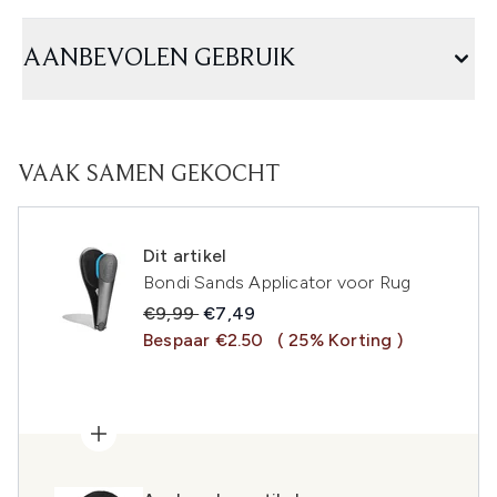
AANBEVOLEN GEBRUIK
VAAK SAMEN GEKOCHT
Dit artikel
Bondi Sands Applicator voor Rug
Recommended Retail Price:
Huidige prijs:
€9,99
€7,49
Bespaar €2.50
( 25% Korting )