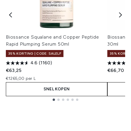
Biossance Squalane and Copper Peptide
Biossance
Rapid Plumping Serum 50ml
30ml
35% KORTING | CODE: SALELF
35% KORTIN
4.6
(1160)
€63,25
€66,70
€1265,00 per L
SNEL KOPEN
Showing slide 1