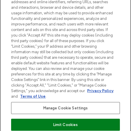
addresses and online identifiers, referring URLs, searches
and interactions, browser and device details, and other
Cookie-toestemming
usage information, which may be used to provide enhanced
Do Not Sell or Share My Personal
functionality and personalized experiences, analyze and
Information
improve performance, and reach users with more relevant
content and ads on this site and across third party sites. If
you click “Accept All” this site may deploy cookies (including
HELP & INFORMATIE
third party cookies) for all of these purposes. If you click
“Limit Cookies,” your IP address and other browsing
information may still be collected but only cookies (including
BEDRIJFSINFORMATIE
third party cookies) that are necessary to operate, secure and
enable default website features and functionalities will be
deployed. You can also review and manage your cookie
OVER LOOKFANTASTIC
preferences for this site at any time by clicking the “Manage
Cookie Settings” link in this banner. By using this site or
clicking "Accept All," "Limit Cookies," or "Manage Cookie
Settings," you acknowledge and accept our
Privacy Policy
and
Terms of Use
.
Betaal veilig met
Manage Cookie Settings
Limit Cookies