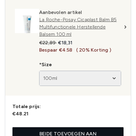
Aanbevolen artikel
La Roche-Posay Cicaplast Balm B5
Multifunctionele Herstellende
Balsem 100 ml
Recommended Retail Price:
Huidige prijs:
€22,89
€18,31
Bespaar €4.58
( 20% Korting )
*Size
100ml
Totale prijs:
€48.21
BEIDE TOEVOEGEN AAN