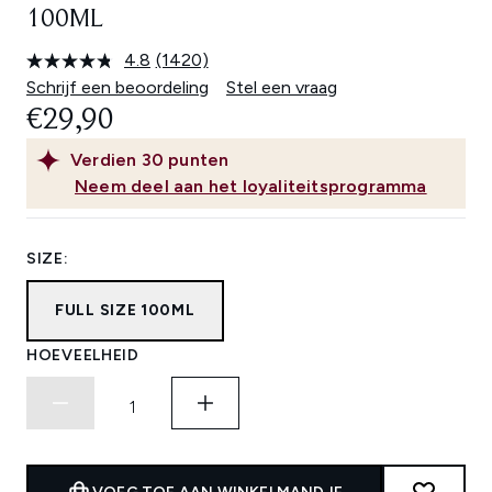
100ML
4.8
(1420)
Lees
1420
Schrijf een beoordeling
Stel een vraag
beoordelingen.
€29,90
Dezelfde
paginalink.
Verdien
30
punten
Neem deel aan het loyaliteitsprogramma
SIZE:
FULL SIZE 100ML
HOEVEELHEID