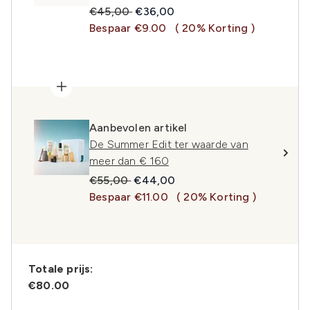
Recommended Retail Price:
Huidige prijs:
€45,00
€36,00
Bespaar €9.00
( 20% Korting )
Aanbevolen artikel
De Summer Edit ter waarde van
meer dan € 160
Recommended Retail Price:
Huidige prijs:
€55,00
€44,00
Bespaar €11.00
( 20% Korting )
Totale prijs:
€80.00