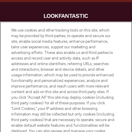
LOOKFANTASTIC is de ultieme online
We use cookies and other tracking tools on this site, which
beautybestemming van Europa, met de
may be provided by third parties, to operate and secure our
beste huidverzorging, haarproducten en
site, enable social media features, enhance performance,
make-up van meer dan 200 topmerken.
tailor user experiences, support our marketing and
Shop online of via de app, met gratis
advertising efforts. These also enable us and third parties to
verzending vanaf €40.
access and record user and activity data, such as IP
addresses and online identifiers, referring URLs, searches
and interactions, browser and device details, and other
Cookie-toestemming
usage information, which may be used to provide enhanced
Do Not Sell or Share My Personal
functionality and personalized experiences, analyze and
Information
improve performance, and reach users with more relevant
content and ads on this site and across third party sites. If
you click “Accept All” this site may deploy cookies (including
HELP & INFORMATIE
third party cookies) for all of these purposes. If you click
“Limit Cookies,” your IP address and other browsing
information may still be collected but only cookies (including
BEDRIJFSINFORMATIE
third party cookies) that are necessary to operate, secure and
enable default website features and functionalities will be
deployed. You can also review and manage your cookie