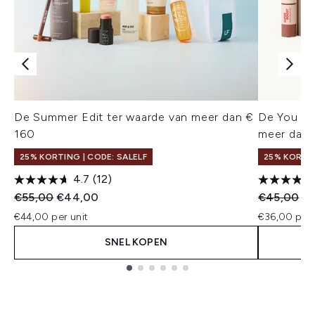
De Summer Edit ter waarde van meer dan €
De You Des
160
meer dan 
25% KORTING | CODE: SALELF
25% KORTIN
4.7
(12)
Recommended Retail Price:
Huidige prijs:
Recommend
Hu
€55,00
€44,00
€45,00
€
€44,00 per unit
€36,00 per 
SNEL KOPEN
Showing slide 1