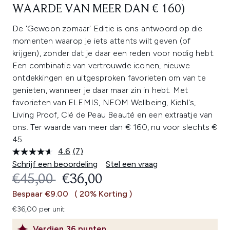
WAARDE VAN MEER DAN € 160)
De 'Gewoon zomaar' Editie is ons antwoord op die
momenten waarop je iets attents wilt geven (of
krijgen), zonder dat je daar een reden voor nodig hebt.
Een combinatie van vertrouwde iconen, nieuwe
ontdekkingen en uitgesproken favorieten om van te
genieten, wanneer je daar maar zin in hebt. Met
favorieten van ELEMIS, NEOM Wellbeing, Kiehl's,
Living Proof, Clé de Peau Beauté en een extraatje van
ons. Ter waarde van meer dan € 160, nu voor slechts €
45.
4.6
(7)
Lees
7
Schrijf een beoordeling
Stel een vraag
beoordelingen.
RECOMMENDED RETAIL PRICE:
HUIDIGE PRIJS:
€45,00
€36,00
Dezelfde
paginalink.
Bespaar €9.00
( 20% Korting )
€36,00 per unit
Verdien
36
punten