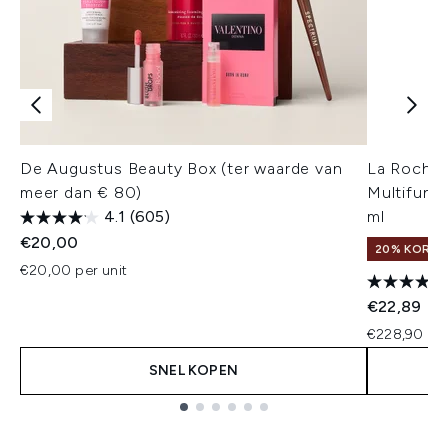
De Augustus Beauty Box (ter waarde van
La Roche-
meer dan € 80)
Multifunc
4.1
(605)
ml
€20,00
20% KORTIN
€20,00 per unit
€22,89
€228,90 per
SNEL KOPEN
Showing slide 1