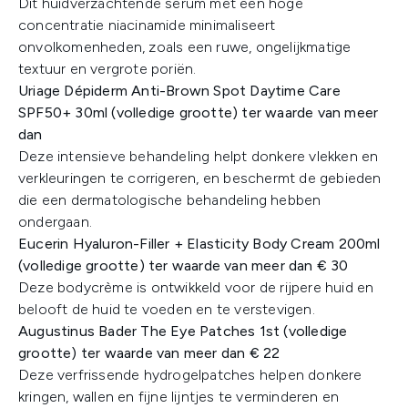
Dit huidverzachtende serum met een hoge
concentratie niacinamide minimaliseert
onvolkomenheden, zoals een ruwe, ongelijkmatige
textuur en vergrote poriën.​
​Uriage Dépiderm Anti-Brown Spot Daytime Care
SPF50+ 30ml (volledige grootte) ter waarde van meer
dan
Deze intensieve behandeling helpt donkere vlekken en
verkleuringen te corrigeren, en beschermt de gebieden
die een dermatologische behandeling hebben
ondergaan.
​Eucerin Hyaluron-Filler + Elasticity Body Cream 200ml
(volledige grootte) ter waarde van meer dan € 30
Deze bodycrème is ontwikkeld voor de rijpere huid en
belooft de huid te voeden en te verstevigen.​
​Augustinus Bader The Eye Patches 1st (volledige
grootte) ter waarde van meer dan € 22
Deze verfrissende hydrogelpatches helpen donkere
kringen, wallen en fijne lijntjes te verminderen en