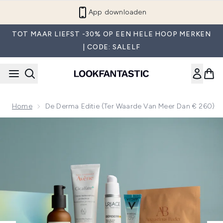
Overslaan naar de hoofdinhou
App downloaden
TOT MAAR LIEFST -30% OP EEN HELE HOOP MERKEN
| CODE: SALELF
Home
De Derma Editie (ter Waarde Van Meer Dan € 260)
Now showing image 1 De Derma Editie (ter waarde van meer 