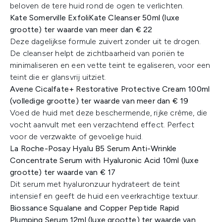
beloven de tere huid rond de ogen te verlichten.​
​Kate Somerville ExfoliKate Cleanser 50ml (luxe
grootte) ter waarde van meer dan € 22
Deze dagelijkse formule zuivert zonder uit te drogen.
De cleanser helpt de zichtbaarheid van poriën te
minimaliseren en een vette teint te egaliseren, voor een
teint die er glansvrij uitziet.​
Avene Cicalfate+ Restorative Protective Cream 100ml
(volledige grootte) ter waarde van ​meer dan € 19
Voed de huid met deze beschermende, rijke crème, die
vocht aanvult met een verzachtend effect. Perfect
voor de verzwakte of gevoelige huid.​
​La Roche-Posay Hyalu B5 Serum Anti-Wrinkle
Concentrate Serum with Hyaluronic Acid 10ml (luxe
grootte) ter waarde van € 17
Dit serum met hyaluronzuur hydrateert de teint
intensief en geeft de huid een veerkrachtige textuur.​
​Biossance Squalane and Copper Peptide Rapid
Plumping Serum 12ml (luxe grootte) ter waarde van