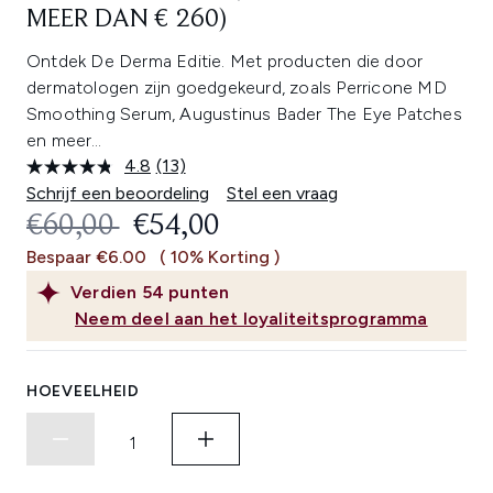
MEER DAN € 260)
Ontdek De Derma Editie. Met producten die door
dermatologen zijn goedgekeurd, zoals Perricone MD
Smoothing Serum, Augustinus Bader The Eye Patches
en meer… ​
4.8
(13)
Lees
13
Schrijf een beoordeling
Stel een vraag
beoordelingen.
RECOMMENDED RETAIL PRICE:
HUIDIGE PRIJS:
€60,00
€54,00
Dezelfde
paginalink.
Bespaar €6.00
( 10% Korting )
Verdien
54
punten
Neem deel aan het loyaliteitsprogramma
HOEVEELHEID