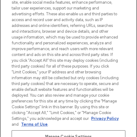
beste huidverzorging, haarproducten en
site, enable social media features, enhance performance,
make-up van meer dan 200 topmerken.
tailor user experiences, support our marketing and
Shop online of via de app, met gratis
advertising efforts. These also enable us and third parties to
verzending vanaf €40.
access and record user and activity data, such as IP
addresses and online identifiers, referring URLs, searches
and interactions, browser and device details, and other
Cookie-toestemming
usage information, which may be used to provide enhanced
Do Not Sell or Share My Personal
functionality and personalized experiences, analyze and
Information
improve performance, and reach users with more relevant
content and ads on this site and across third party sites. If
you click “Accept All” this site may deploy cookies (including
HELP & INFORMATIE
third party cookies) for all of these purposes. If you click
“Limit Cookies,” your IP address and other browsing
information may still be collected but only cookies (including
BEDRIJFSINFORMATIE
third party cookies) that are necessary to operate, secure and
enable default website features and functionalities will be
deployed. You can also review and manage your cookie
OVER LOOKFANTASTIC
preferences for this site at any time by clicking the “Manage
Cookie Settings” link in this banner. By using this site or
clicking "Accept All," "Limit Cookies," or "Manage Cookie
Settings," you acknowledge and accept our
Privacy Policy
and
Terms of Use
.
Betaal veilig met
Manage Cookie Settings