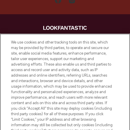
LOOKFANTASTIC is de ultieme online
We use cookies and other tracking tools on this site, which
beautybestemming van Europa, met de
may be provided by third parties, to operate and secure our
beste huidverzorging, haarproducten en
site, enable social media features, enhance performance,
make-up van meer dan 200 topmerken.
tailor user experiences, support our marketing and
Shop online of via de app, met gratis
advertising efforts. These also enable us and third parties to
verzending vanaf €40.
access and record user and activity data, such as IP
addresses and online identifiers, referring URLs, searches
and interactions, browser and device details, and other
Cookie-toestemming
usage information, which may be used to provide enhanced
Do Not Sell or Share My Personal
functionality and personalized experiences, analyze and
Information
improve performance, and reach users with more relevant
content and ads on this site and across third party sites. If
you click “Accept All” this site may deploy cookies (including
HELP & INFORMATIE
third party cookies) for all of these purposes. If you click
“Limit Cookies,” your IP address and other browsing
information may still be collected but only cookies (including
BEDRIJFSINFORMATIE