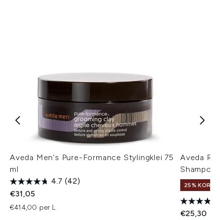
Aveda Men's Pure-Formance Stylingklei 75
Aveda Roz
ml
Shampoo 
4.7
(42)
25% KORTIN
€31,05
€414,00 per L
€25,30