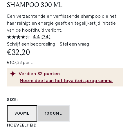
SHAMPOO 300 ML
Een verzachtende en verfrissende shampoo die het
haar reinigt en energie geeft en tegelijkertijd irritatie
van de hoofdhuid verlicht.
4.4
(34)
Lees
34
Schrijf een beoordeling
Stel een vraag
beoordelingen.
€32,20
Dezelfde
paginalink.
€107,33 per L
Verdien
32
punten
Neem deel aan het loyaliteitsprogramma
SIZE:
300ML
1000ML
HOEVEELHEID