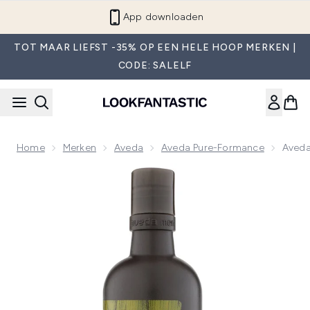
Overslaan naar de hoofdinhou
App downloaden
TOT MAAR LIEFST -35% OP EEN HELE HOOP MERKEN |
CODE: SALELF
Home
Merken
Aveda
Aveda Pure-Formance
Aveda
Now showing image 1 Aveda Men Pure-Formance Shampoo 