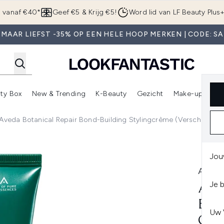
Overslaan naar de hoofdinhou
g vanaf €40*
Geef €5 & Krijg €5!
Word lid van LF Beauty Plus
 MAAR LIEFST -35% OP EEN HELE HOOP MERKEN | CODE: SA
ty Box
New & Trending
K-Beauty
Gezicht
Make-up
Pa
r)
nter submenu (Sale)
Enter submenu (Merken)
Enter submenu (Beauty Box)
Enter submenu (New & Trending)
Enter submenu (K-Beauty
E
Aveda Botanical Repair Bond-Building Stylingcrème (Verschillende
ilding Styling Crème 150ml
Jou
AVED
Je 
AVE
BON
Uw 
CRÈ