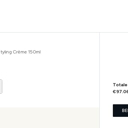
Styling Crème 150ml
Totale 
€97.0
BE