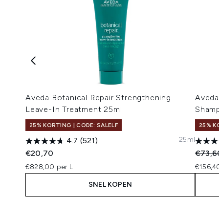
Aveda Botanical Repair Strengthening
Aveda
Leave-In Treatment 25ml
Shamp
25% KORTING | CODE: SALELF
25% K
25ml
4.7
(521)
Recomm
€20,70
€73,6
€828,00 per L
€156,4
SNEL KOPEN
Showing slide 1