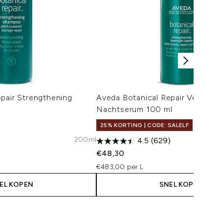
pair Strengthening
Aveda Botanical Repair Verstev
Nachtserum 100 ml
25% KORTING | CODE: SALELF
200ml
4.5
(629)
 Price:
s:
€48,30
€483,00 per L
EL KOPEN
SNEL KOPEN