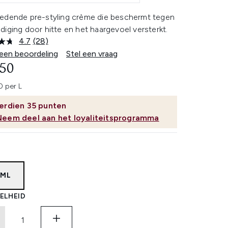
edende pre-styling crème die beschermt tegen
iging door hitte en het haargevoel versterkt.
4.7
(28)
Lees
28
 een beoordeling
Stel een vraag
beoordelingen.
,50
Dezelfde
paginalink.
 per L
erdien
35
punten
Neem deel aan het loyaliteitsprogramma
0ML
ELHEID