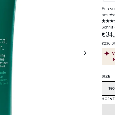
Een vo
beschad
Schrijf
€34
€230,00
V
SIZE:
15
HOEVE