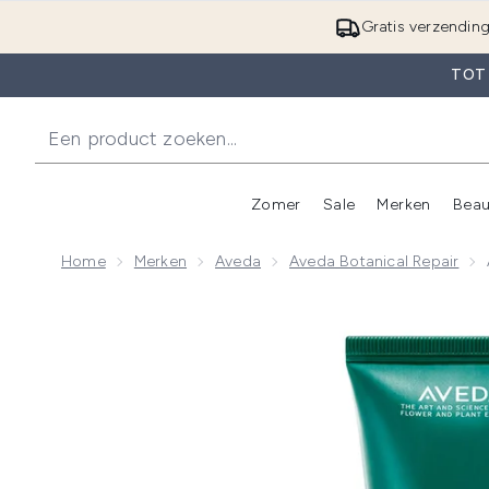
Gratis verzendin
TOT
Zomer
Sale
Merken
Beau
Enter submenu (Zome
E
Home
Merken
Aveda
Aveda Botanical Repair
Now showing image 1 Aveda Botanical Repair Bond-Bu