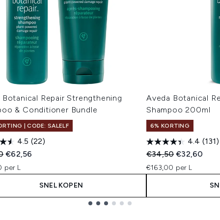
 Botanical Repair Strengthening
Aveda Botanical Re
oo & Conditioner Bundle
Shampoo 200ml
ORTING | CODE: SALELF
6% KORTING
4.5
(22)
4.4
(131)
ended Retail Price:
Huidige prijs:
Recommended Retail
Huidige prij
0
€62,56
€34,50
€32,60
0 per L
€163,00 per L
SNEL KOPEN
SN