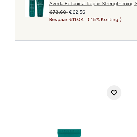
Aveda Botanical Repair Strengthening
Recommended Retail Price:
Huidige prijs:
€73,60
€62,56
Bespaar €11.04
( 15% Korting )