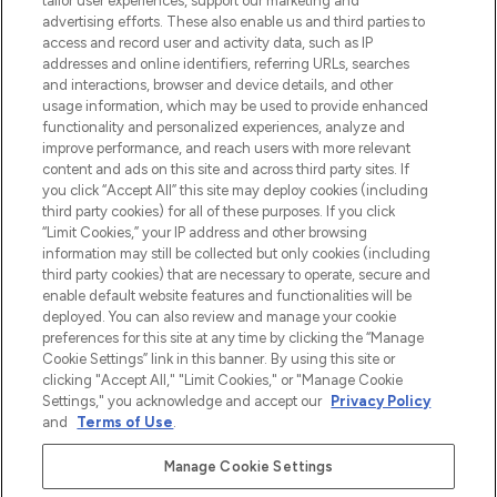
tailor user experiences, support our marketing and
Shop online of via de app, met gratis
advertising efforts. These also enable us and third parties to
verzending vanaf €40.
access and record user and activity data, such as IP
addresses and online identifiers, referring URLs, searches
and interactions, browser and device details, and other
Cookie-toestemming
usage information, which may be used to provide enhanced
Do Not Sell or Share My Personal
functionality and personalized experiences, analyze and
Information
improve performance, and reach users with more relevant
content and ads on this site and across third party sites. If
you click “Accept All” this site may deploy cookies (including
HELP & INFORMATIE
third party cookies) for all of these purposes. If you click
“Limit Cookies,” your IP address and other browsing
information may still be collected but only cookies (including
BEDRIJFSINFORMATIE
third party cookies) that are necessary to operate, secure and
enable default website features and functionalities will be
deployed. You can also review and manage your cookie
OVER LOOKFANTASTIC
preferences for this site at any time by clicking the “Manage
Cookie Settings” link in this banner. By using this site or
clicking "Accept All," "Limit Cookies," or "Manage Cookie
Settings," you acknowledge and accept our
Privacy Policy
and
Terms of Use
.
Betaal veilig met
Manage Cookie Settings