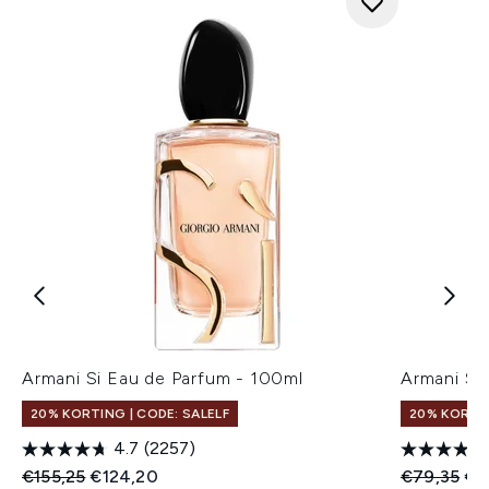
Armani Si Eau de Parfum - 100ml
Armani Si
20% KORTING | CODE: SALELF
20% KORTIN
4.7
(2257)
Recommended Retail Price:
Huidige prijs:
Recommend
Hui
€155,25
€124,20
€79,35
€6