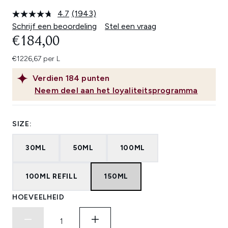
4.7
(1943)
Lees
1943
Schrijf een beoordeling
Stel een vraag
beoordelingen.
€184,00
Dezelfde
paginalink.
€1226,67 per L
Verdien
184
punten
Neem deel aan het loyaliteitsprogramma
SIZE:
30ML
50ML
100ML
100ML REFILL
150ML
HOEVEELHEID