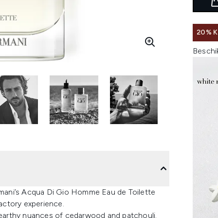
20% K
Beschi
Armani’s Acqua Di Gio Homme Eau de Toilette
factory experience.
, earthy nuances of cedarwood and patchouli.