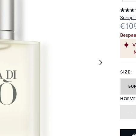
Schrijf
REC
€10
Bespaa
V
SIZE:
50
HOEVE