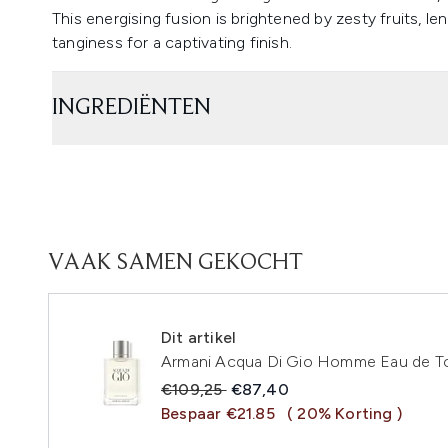
This energising fusion is brightened by zesty fruits, 
tanginess for a captivating finish.
INGREDIËNTEN
VAAK SAMEN GEKOCHT
Dit artikel
Armani Acqua Di Gio Homme Eau de To
Recommended Retail Price:
Huidige prijs:
€109,25
€87,40
Bespaar €21.85
( 20% Korting )