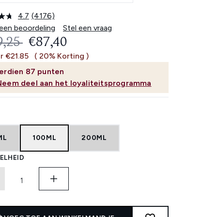
4.7
(4176)
Lees
4176
 een beoordeling
Stel een vraag
beoordelingen.
OMMENDED RETAIL PRICE:
HUIDIGE PRIJS:
9,25
€87,40
Dezelfde
paginalink.
r €21.85
( 20% Korting )
erdien
87
punten
Neem deel aan het loyaliteitsprogramma
ML
100ML
200ML
ELHEID