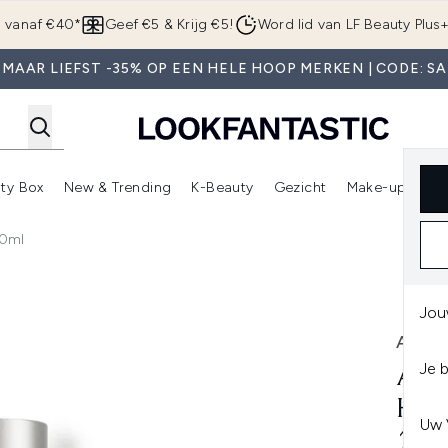
Overslaan naar de hoofdinhou
g vanaf €40*
Geef €5 & Krijg €5!
Word lid van LF Beauty Plus
 MAAR LIEFST -35% OP EEN HELE HOOP MERKEN | CODE: SA
ty Box
New & Trending
K-Beauty
Gezicht
Make-up
Pa
r)
nter submenu (Sale)
Enter submenu (Merken)
Enter submenu (Beauty Box)
Enter submenu (New & Trending)
Enter submenu (K-Beauty
E
00ml
u de Toilette 100ml
Jou
ARMA
Je 
ARM
HOM
Uw 
100