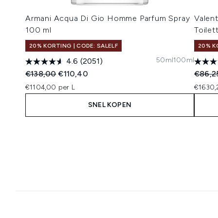
Armani Acqua Di Gio Homme Parfum Spray
Valen
100 ml
Toilet
20% KORTING | CODE: SALELF
20% K
50ml
100ml
4.6
(2051)
Recommended Retail Price:
Huidige prijs:
Recomm
€138,00
€110,40
€86,2
€1104,00 per L
€1630,
SNEL KOPEN
Showing slide 1