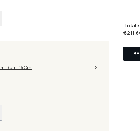
Totale 
€211.6
BE
m Refill 150ml