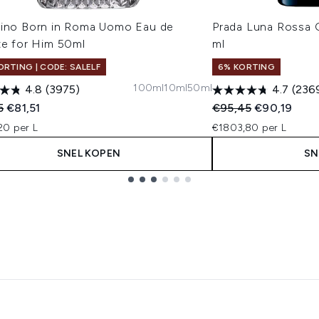
tino Born in Roma Uomo Eau de
Prada Luna Rossa 
te for Him 50ml
ml
ORTING | CODE: SALELF
6% KORTING
100ml
10ml
50ml
4.8
(3975)
4.7
(236
ended Retail Price:
Huidige prijs:
Recommended Retail
Huidige prij
5
€81,51
€95,45
€90,19
20 per L
€1803,80 per L
SNEL KOPEN
SN