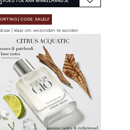
VOEG TOE AAN WINKELMANDJE
ORTING | CODE: SALELF
kbaar | klaar om verzonden te worden