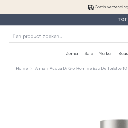
Gratis verzendin
TOT
Zomer
Sale
Merken
Beau
Enter submenu (Zome
E
Home
Armani Acqua Di Gio Homme Eau De Toilette 1
Now showing image 1 Armani Acqua Di Gio Homme Ea