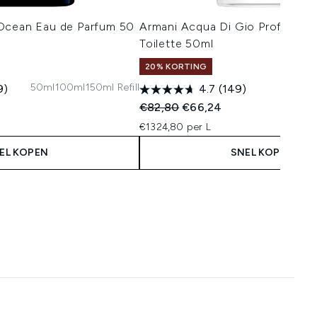
Ocean Eau de Parfum 50
Armani Acqua Di Gio Profondo 
Toilette 50ml
20% KORTING
50ml
100ml
150ml Refill
9)
4.7
(149)
 Price:
s:
Recommended Retail Price:
Huidige prijs:
€82,80
€66,24
€1324,80 per L
EL KOPEN
SNEL KOPEN