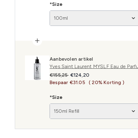
*Size
100ml
Aanbevolen artikel
Yves Saint Laurent MYSLF Eau de Parfu
Recommended Retail Price:
Huidige prijs:
€155,25
€124,20
Bespaar €31.05
( 20% Korting )
*Size
150ml Refill