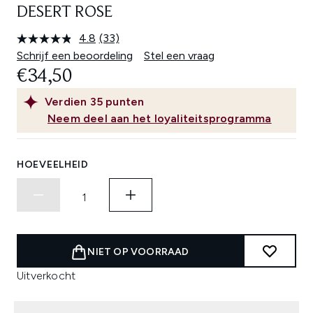
DESERT ROSE
4.8
(33)
Lees
33
Schrijf een beoordeling
Stel een vraag
beoordelingen.
€34,50
Dezelfde
paginalink.
Verdien
35
punten
Neem deel aan het loyaliteitsprogramma
HOEVEELHEID
NIET OP VOORRAAD
Uitverkocht