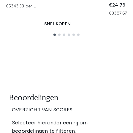
€24,73
€5343,33 per L
€3387,67 p
SNEL KOPEN
Showing slide 1