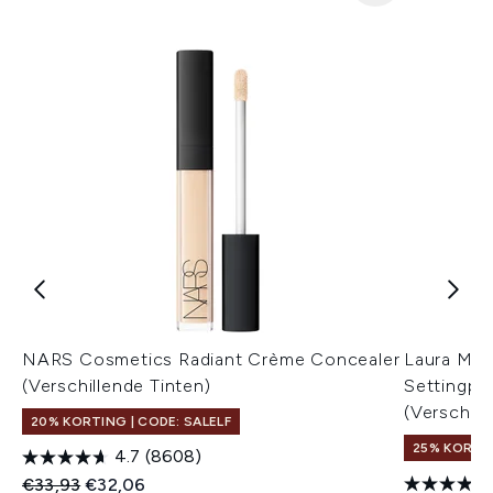
NARS Cosmetics Radiant Crème Concealer
Laura Mer
(Verschillende Tinten)
Settingpo
(Verschill
20% KORTING | CODE: SALELF
25% KORTIN
4.7
(8608)
Recommended Retail Price:
Huidige prijs:
€33,93
€32,06