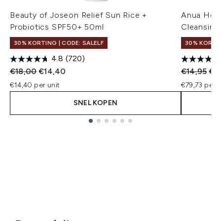
Beauty of Joseon Relief Sun Rice +
Anua Hear
Probiotics SPF50+ 50ml
Cleansing
30% KORTING | CODE: SALELF
30% KORTIN
4.8
(720)
Recommended Retail Price:
Huidige prijs:
Recommend
Hui
€18,00
€14,40
€14,95
€11
€14,40 per unit
€79,73 per 
SNEL KOPEN
Showing slide 1