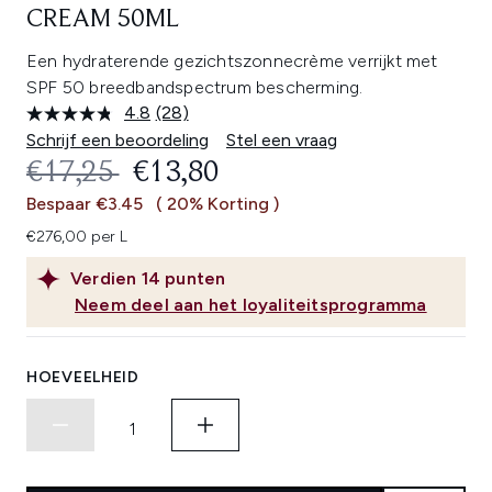
CREAM 50ML
Een hydraterende gezichtszonnecrème verrijkt met
SPF 50 breedbandspectrum bescherming.
4.8
(28)
Lees
28
Schrijf een beoordeling
Stel een vraag
beoordelingen.
RECOMMENDED RETAIL PRICE:
HUIDIGE PRIJS:
€17,25
€13,80
Dezelfde
paginalink.
Bespaar €3.45
( 20% Korting )
€276,00 per L
Verdien
14
punten
Neem deel aan het loyaliteitsprogramma
HOEVEELHEID