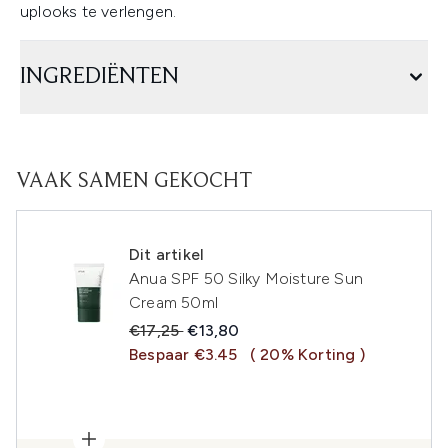
uplooks te verlengen.
INGREDIËNTEN
VAAK SAMEN GEKOCHT
Dit artikel
Anua SPF 50 Silky Moisture Sun
Cream 50ml
Recommended Retail Price:
Huidige prijs:
€17,25
€13,80
Bespaar €3.45
( 20% Korting )