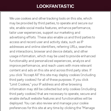
LOOKFANTASTIC is de ultieme online
We use cookies and other tracking tools on this site, which
beautybestemming van Europa, met de
may be provided by third parties, to operate and secure our
beste huidverzorging, haarproducten en
site, enable social media features, enhance performance,
make-up van meer dan 200 topmerken.
tailor user experiences, support our marketing and
Shop online of via de app, met gratis
advertising efforts. These also enable us and third parties to
verzending vanaf €40.
access and record user and activity data, such as IP
addresses and online identifiers, referring URLs, searches
and interactions, browser and device details, and other
Cookie-toestemming
usage information, which may be used to provide enhanced
Do Not Sell or Share My Personal
functionality and personalized experiences, analyze and
Information
improve performance, and reach users with more relevant
content and ads on this site and across third party sites. If
you click “Accept All” this site may deploy cookies (including
HELP & INFORMATIE
third party cookies) for all of these purposes. If you click
“Limit Cookies,” your IP address and other browsing
information may still be collected but only cookies (including
BEDRIJFSINFORMATIE
third party cookies) that are necessary to operate, secure and
enable default website features and functionalities will be
deployed. You can also review and manage your cookie
OVER LOOKFANTASTIC
preferences for this site at any time by clicking the “Manage