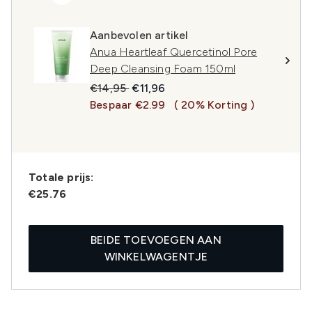
Aanbevolen artikel
Anua Heartleaf Quercetinol Pore
Deep Cleansing Foam 150ml
Recommended Retail Price:
Huidige prijs:
€14,95
€11,96
Bespaar €2.99
( 20% Korting )
Totale prijs:
€25.76
BEIDE TOEVOEGEN AAN
WINKELWAGENTJE