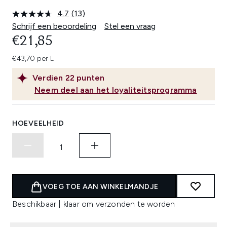
4.7
(13)
Lees
13
Schrijf een beoordeling
Stel een vraag
beoordelingen.
€21,85
Dezelfde
paginalink.
€43,70 per L
Verdien
22
punten
Neem deel aan het loyaliteitsprogramma
HOEVEELHEID
VOEG TOE AAN WINKELMANDJE
Beschikbaar | klaar om verzonden te worden