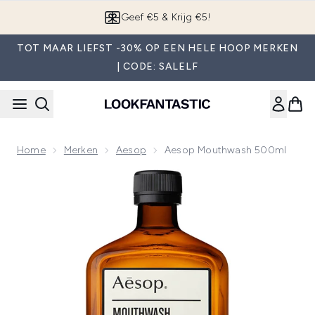
Overslaan naar de hoofdinhou
App downloaden
TOT MAAR LIEFST -30% OP EEN HELE HOOP MERKEN
| CODE: SALELF
Home
Merken
Aesop
Aesop Mouthwash 500ml
Now showing image 1 Aesop Mouthwash 500ml