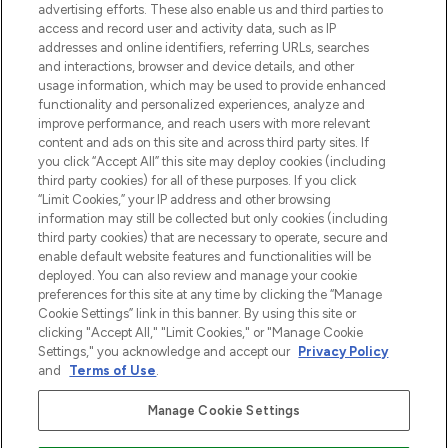
Shop online of via de app, met gratis
advertising efforts. These also enable us and third parties to
verzending vanaf €40.
access and record user and activity data, such as IP
addresses and online identifiers, referring URLs, searches
and interactions, browser and device details, and other
Cookie-toestemming
usage information, which may be used to provide enhanced
Do Not Sell or Share My Personal
functionality and personalized experiences, analyze and
Information
improve performance, and reach users with more relevant
content and ads on this site and across third party sites. If
you click “Accept All” this site may deploy cookies (including
HELP & INFORMATIE
third party cookies) for all of these purposes. If you click
“Limit Cookies,” your IP address and other browsing
information may still be collected but only cookies (including
BEDRIJFSINFORMATIE
third party cookies) that are necessary to operate, secure and
enable default website features and functionalities will be
deployed. You can also review and manage your cookie
OVER LOOKFANTASTIC
preferences for this site at any time by clicking the “Manage
Cookie Settings” link in this banner. By using this site or
clicking "Accept All," "Limit Cookies," or "Manage Cookie
Settings," you acknowledge and accept our
Privacy Policy
and
Terms of Use
.
Betaal veilig met
Manage Cookie Settings