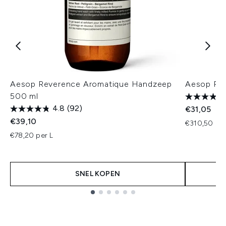
Aesop Reverence Aromatique Handzeep
Aesop Pos
500 ml
4.8
(92)
€31,05
€39,10
€310,50 per
€78,20 per L
SNEL KOPEN
Showing slide 1