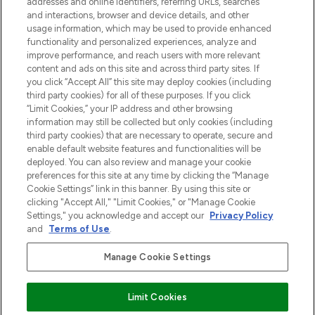
addresses and online identifiers, referring URLs, searches
and interactions, browser and device details, and other
Cookie-toestemming
usage information, which may be used to provide enhanced
Do Not Sell or Share My Personal
functionality and personalized experiences, analyze and
Information
improve performance, and reach users with more relevant
content and ads on this site and across third party sites. If
you click “Accept All” this site may deploy cookies (including
HELP & INFORMATIE
third party cookies) for all of these purposes. If you click
“Limit Cookies,” your IP address and other browsing
information may still be collected but only cookies (including
BEDRIJFSINFORMATIE
third party cookies) that are necessary to operate, secure and
enable default website features and functionalities will be
deployed. You can also review and manage your cookie
OVER LOOKFANTASTIC
preferences for this site at any time by clicking the “Manage
Cookie Settings” link in this banner. By using this site or
clicking "Accept All," "Limit Cookies," or "Manage Cookie
Settings," you acknowledge and accept our
Privacy Policy
and
Terms of Use
.
Betaal veilig met
Manage Cookie Settings
Limit Cookies