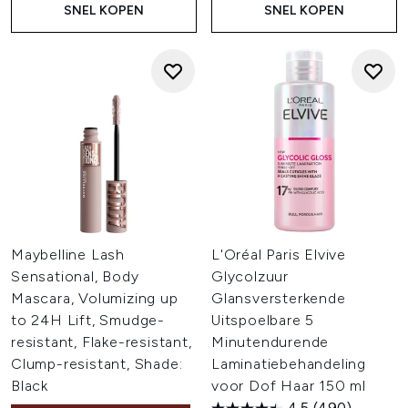
SNEL KOPEN
SNEL KOPEN
Maybelline Lash
L'Oréal Paris Elvive
Sensational, Body
Glycolzuur
Mascara, Volumizing up
Glansversterkende
to 24H Lift, Smudge-
Uitspoelbare 5
resistant, Flake-resistant,
Minutendurende
Clump-resistant, Shade:
Laminatiebehandeling
Black
voor Dof Haar 150 ml
4.5
(490)