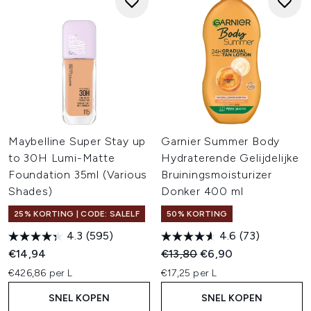
Maybelline Super Stay up
Garnier Summer Body
to 30H Lumi-Matte
Hydraterende Gelijdelijke
Foundation 35ml (Various
Bruiningsmoisturizer
Shades)
Donker 400 ml
25% KORTING | CODE: SALELF
50% KORTING
4.3
(595)
4.6
(73)
Recommended Retail Price:
Huidige prijs:
€14,94
€13,80
€6,90
€426,86 per L
€17,25 per L
SNEL KOPEN
SNEL KOPEN