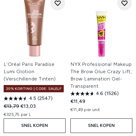
L'Oréal Paris Paradise
NYX Professional Makeup
Lumi Glotion
The Brow Glue Crazy Lift,
(Verschillende Tinten)
Brow Lamination Gel-
Transparent
20% KORTING | CODE: SALELF
4.6
(1526)
4.5
(2547)
€11,49
Recommended Retail Price:
Huidige prijs:
€13,79
€13,03
€11,49 per unit
€325,75 per L
SNEL KOPEN
SNEL KOPEN