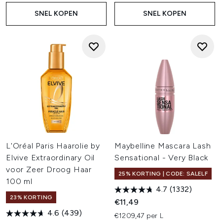
SNEL KOPEN
SNEL KOPEN
L'Oréal Paris Haarolie by
Maybelline Mascara Lash
Elvive Extraordinary Oil
Sensational - Very Black
voor Zeer Droog Haar
25% KORTING | CODE: SALELF
100 ml
4.7
(1332)
23% KORTING
€11,49
4.6
(439)
€1209,47 per L