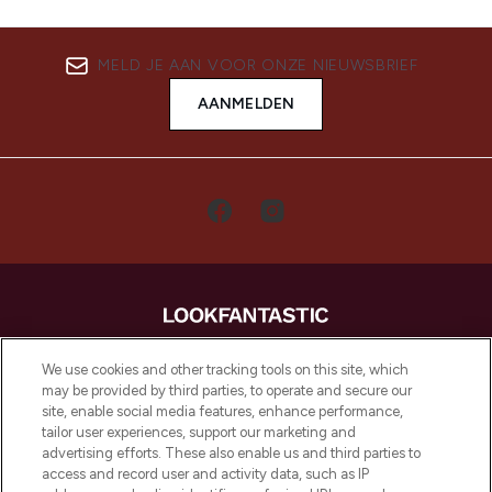
MELD JE AAN VOOR ONZE NIEUWSBRIEF
AANMELDEN
LOOKFANTASTIC is de ultieme online
We use cookies and other tracking tools on this site, which
beautybestemming van Europa, met de
may be provided by third parties, to operate and secure our
beste huidverzorging, haarproducten en
site, enable social media features, enhance performance,
make-up van meer dan 200 topmerken.
tailor user experiences, support our marketing and
Shop online of via de app, met gratis
advertising efforts. These also enable us and third parties to
verzending vanaf €40.
access and record user and activity data, such as IP