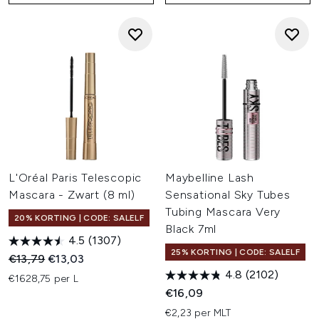
L'Oréal Paris Telescopic
Maybelline Lash
Mascara - Zwart (8 ml)
Sensational Sky Tubes
Tubing Mascara Very
20% KORTING | CODE: SALELF
Black 7ml
4.5
(1307)
25% KORTING | CODE: SALELF
Recommended Retail Price:
Huidige prijs:
€13,79
€13,03
4.8
(2102)
€1628,75 per L
€16,09
€2,23 per MLT