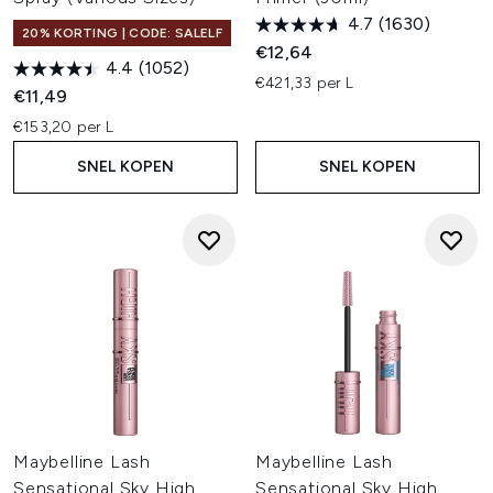
4.7
(1630)
20% KORTING | CODE: SALELF
€12,64
4.4
(1052)
€421,33 per L
€11,49
€153,20 per L
SNEL KOPEN
SNEL KOPEN
Maybelline Lash
Maybelline Lash
Sensational Sky High
Sensational Sky High