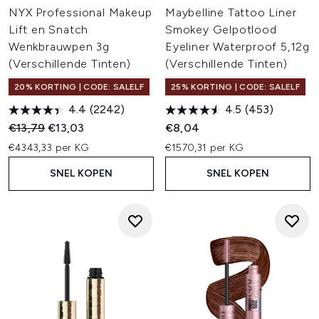
NYX Professional Makeup
Maybelline Tattoo Liner
Lift en Snatch
Smokey Gelpotlood
Wenkbrauwpen 3g
Eyeliner Waterproof 5,12g
(Verschillende Tinten)
(Verschillende Tinten)
20% KORTING | CODE: SALELF
25% KORTING | CODE: SALELF
4.4
(2242)
4.5
(453)
Recommended Retail Price:
Huidige prijs:
€13,79
€13,03
€8,04
€4343,33 per KG
€1570,31 per KG
SNEL KOPEN
SNEL KOPEN