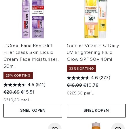
L'Oréal Paris Revitalift
Garnier Vitamin C Daily
Filler Glass Skin Liquid
UV Brightening Fluid
Cream Face Moisturiser,
Glow SPF 50+ 40ml
50ml
33% KORTING
25% KORTING
4.6
(277)
4.5
(511)
Recommended Retail Price:
Huidige prijs:
€16,09
€10,78
Recommended Retail Price:
Huidige prijs:
€20,69
€15,51
€269,50 per L
€310,20 per L
SNEL KOPEN
SNEL KOPEN