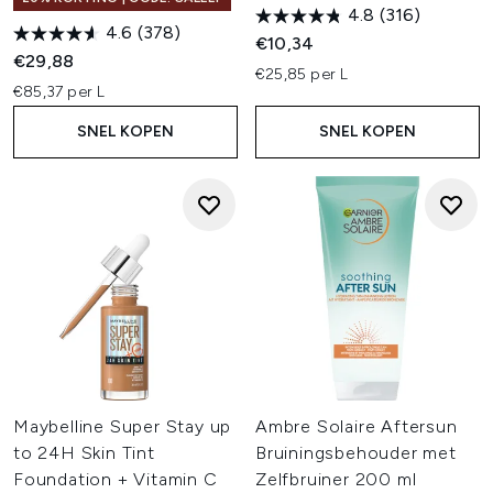
4.8
(316)
4.6
(378)
€10,34
€29,88
€25,85 per L
€85,37 per L
SNEL KOPEN
SNEL KOPEN
Maybelline Super Stay up
Ambre Solaire Aftersun
to 24H Skin Tint
Bruiningsbehouder met
Foundation + Vitamin C
Zelfbruiner 200 ml