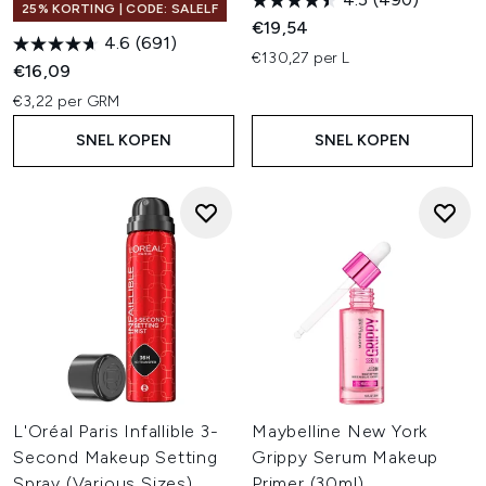
25% KORTING | CODE: SALELF
€19,54
4.6
(691)
€130,27 per L
€16,09
€3,22 per GRM
SNEL KOPEN
SNEL KOPEN
L'Oréal Paris Infallible 3-
Maybelline New York
Second Makeup Setting
Grippy Serum Makeup
Spray (Various Sizes)
Primer (30ml)