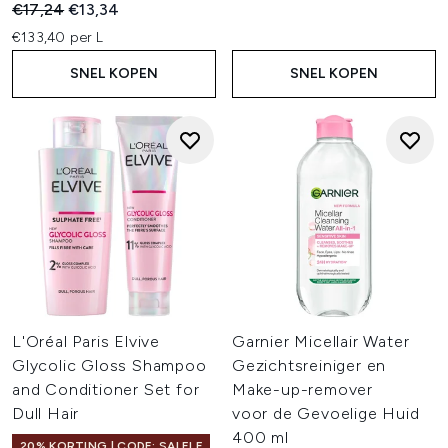
Recommended Retail Price:
Huidige prijs:
€17,24
€13,34
€133,40 per L
SNEL KOPEN
SNEL KOPEN
L'Oréal Paris Elvive
Garnier Micellair Water
Glycolic Gloss Shampoo
Gezichtsreiniger en
and Conditioner Set for
Make-up-remover
Dull Hair
voor de Gevoelige Huid
400 ml
20% KORTING | CODE: SALELF