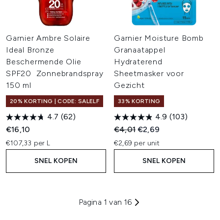
Garnier Ambre Solaire
Garnier Moisture Bomb
Ideal Bronze
Granaatappel
Beschermende Olie
Hydraterend
SPF20 Zonnebrandspray
Sheetmasker voor
150 ml
Gezicht
20% KORTING | CODE: SALELF
33% KORTING
4.7
(62)
4.9
(103)
Recommended Retail Price:
Huidige prijs:
€16,10
€4,01
€2,69
€107,33 per L
€2,69 per unit
SNEL KOPEN
SNEL KOPEN
Pagina 1 van 16