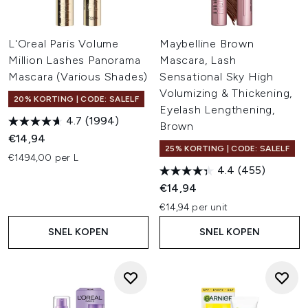
L'Oreal Paris Volume
Maybelline Brown
Million Lashes Panorama
Mascara, Lash
Mascara (Various Shades)
Sensational Sky High
Volumizing & Thickening,
20% KORTING | CODE: SALELF
Eyelash Lengthening,
4.7
(1994)
Brown
€14,94
25% KORTING | CODE: SALELF
€1494,00 per L
4.4
(455)
€14,94
€14,94 per unit
SNEL KOPEN
SNEL KOPEN