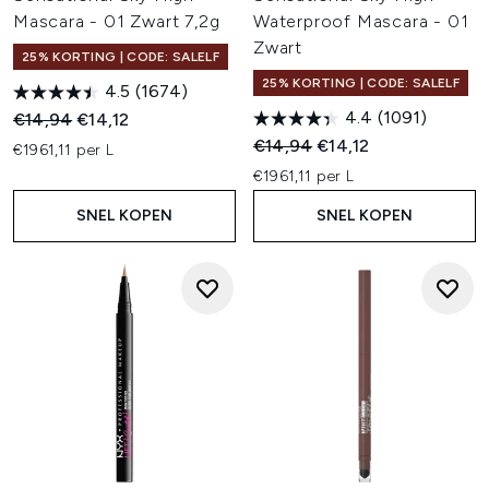
Mascara - 01 Zwart 7,2g
Waterproof Mascara - 01
Zwart
25% KORTING | CODE: SALELF
25% KORTING | CODE: SALELF
4.5
(1674)
4.4
(1091)
Recommended Retail Price:
Huidige prijs:
€14,94
€14,12
Recommended Retail Price:
Huidige prijs:
€14,94
€14,12
€1961,11 per L
€1961,11 per L
SNEL KOPEN
SNEL KOPEN