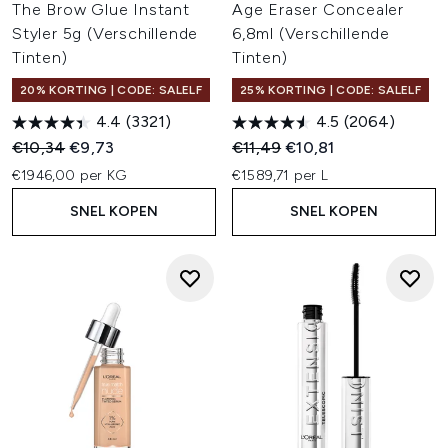
The Brow Glue Instant
Age Eraser Concealer
Styler 5g (Verschillende
6,8ml (Verschillende
Tinten)
Tinten)
20% KORTING | CODE: SALELF
25% KORTING | CODE: SALELF
4.4
(3321)
4.5
(2064)
Recommended Retail Price:
Huidige prijs:
Recommended Retail Price:
Huidige prijs:
€10,34
€9,73
€11,49
€10,81
€1946,00 per KG
€1589,71 per L
SNEL KOPEN
SNEL KOPEN