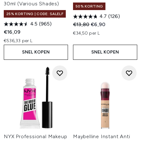
30ml (Various Shades)
50% KORTING
25% KORTING | CODE: SALELF
4.7
(126)
4.5
(965)
Recommended Retail Price:
Huidige prijs:
€13,80
€6,90
€16,09
€34,50 per L
€536,33 per L
SNEL KOPEN
SNEL KOPEN
NYX Professional Makeup
Maybelline Instant Anti