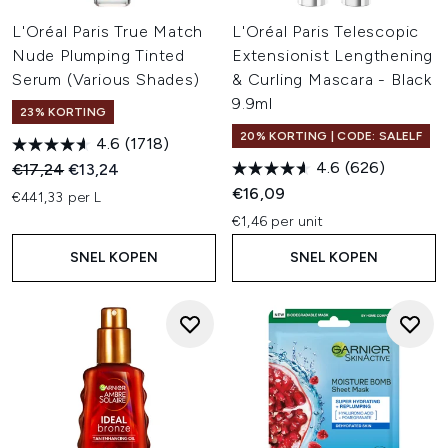
L'Oréal Paris True Match
L'Oréal Paris Telescopic
Nude Plumping Tinted
Extensionist Lengthening
Serum (Various Shades)
& Curling Mascara - Black
9.9ml
23% KORTING
20% KORTING | CODE: SALELF
4.6
(1718)
4.6
(626)
Recommended Retail Price:
Huidige prijs:
€17,24
€13,24
€16,09
€441,33 per L
€1,46 per unit
SNEL KOPEN
SNEL KOPEN