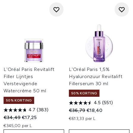
L'Oréal Paris Revitalift
L'Oréal Paris 1,5%
Filler Lijntjes
Hyaluronzuur Revitalift
Verstevigende
Fillerserum 30 ml
Watercrème 50 ml
50% KORTING
50% KORTING
4.5
(551)
4.7
(383)
Recommended Retail Price:
Huidige prijs:
€36,79
€18,40
Recommended Retail Price:
Huidige prijs:
€34,49
€17,25
€613,33 per L
€345,00 per L