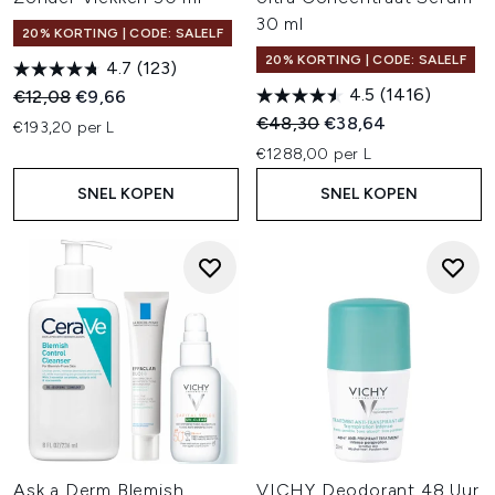
30 ml
20% KORTING | CODE: SALELF
20% KORTING | CODE: SALELF
4.7
(123)
4.5
(1416)
Recommended Retail Price:
Huidige prijs:
€12,08
€9,66
Recommended Retail Price:
Huidige prijs:
€48,30
€38,64
€193,20 per L
€1288,00 per L
SNEL KOPEN
SNEL KOPEN
Ask a Derm Blemish
VICHY Deodorant 48 Uur