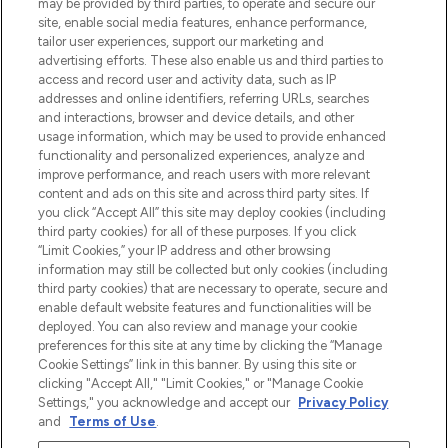
may be provided by third parties, to operate and secure our
beste huidverzorging, haarproducten en
site, enable social media features, enhance performance,
make-up van meer dan 200 topmerken.
tailor user experiences, support our marketing and
Shop online of via de app, met gratis
advertising efforts. These also enable us and third parties to
verzending vanaf €40.
access and record user and activity data, such as IP
addresses and online identifiers, referring URLs, searches
and interactions, browser and device details, and other
Cookie-toestemming
usage information, which may be used to provide enhanced
Do Not Sell or Share My Personal
functionality and personalized experiences, analyze and
Information
improve performance, and reach users with more relevant
content and ads on this site and across third party sites. If
you click “Accept All” this site may deploy cookies (including
HELP & INFORMATIE
third party cookies) for all of these purposes. If you click
“Limit Cookies,” your IP address and other browsing
information may still be collected but only cookies (including
BEDRIJFSINFORMATIE
third party cookies) that are necessary to operate, secure and
enable default website features and functionalities will be
deployed. You can also review and manage your cookie
OVER LOOKFANTASTIC
preferences for this site at any time by clicking the “Manage
Cookie Settings” link in this banner. By using this site or
clicking "Accept All," "Limit Cookies," or "Manage Cookie
Settings," you acknowledge and accept our
Privacy Policy
and
Terms of Use
.
Betaal veilig met