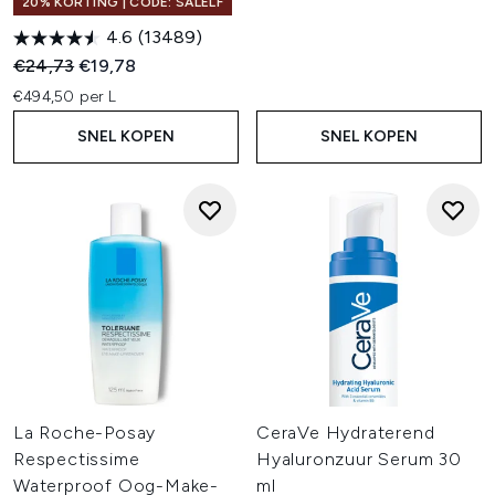
20% KORTING | CODE: SALELF
4.6
(13489)
Recommended Retail Price:
Huidige prijs:
€24,73
€19,78
€494,50 per L
SNEL KOPEN
SNEL KOPEN
La Roche-Posay
CeraVe Hydraterend
Respectissime
Hyaluronzuur Serum 30
Waterproof Oog-Make-
ml