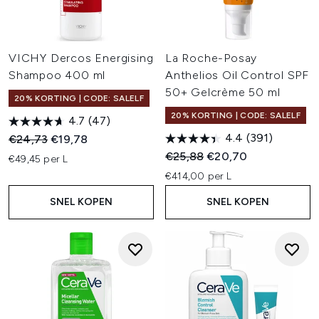
VICHY Dercos Energising
La Roche-Posay
Shampoo 400 ml
Anthelios Oil Control SPF
50+ Gelcrème 50 ml
20% KORTING | CODE: SALELF
20% KORTING | CODE: SALELF
4.7
(47)
4.4
(391)
Recommended Retail Price:
Huidige prijs:
€24,73
€19,78
Recommended Retail Price:
Huidige prijs:
€25,88
€20,70
€49,45 per L
€414,00 per L
SNEL KOPEN
SNEL KOPEN