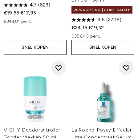
4.7
(623)
20% KORTING | CODE: SALELF
Recommended Retail Price:
Huidige prijs:
€19,55
€17,93
4.6
(2706)
€344,81 per L
Recommended Retail Price:
Huidige prijs:
€24,15
€19,32
€386,40 per L
SNEL KOPEN
SNEL KOPEN
VICHY Deodorantroller
La Roche-Posay Effaclar
Zonder Vlekken 50 ml
Ultra Concentraat Serum