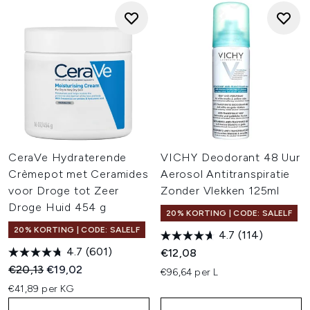
CeraVe Hydraterende
VICHY Deodorant 48 Uur
Crèmepot met Ceramides
Aerosol Antitranspiratie
voor Droge tot Zeer
Zonder Vlekken 125ml
Droge Huid 454 g
20% KORTING | CODE: SALELF
20% KORTING | CODE: SALELF
4.7
(114)
4.7
(601)
€12,08
Recommended Retail Price:
Huidige prijs:
€20,13
€19,02
€96,64 per L
€41,89 per KG