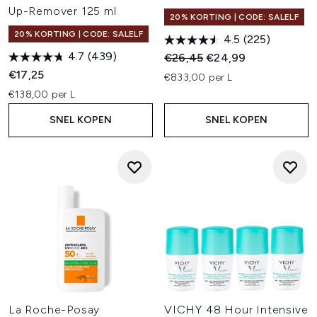
Up-Remover 125 ml
20% KORTING | CODE: SALELF
20% KORTING | CODE: SALELF
4.5
(225)
4.7
(439)
Recommended Retail Price:
Huidige prijs:
€26,45
€24,99
€17,25
€833,00 per L
€138,00 per L
SNEL KOPEN
SNEL KOPEN
La Roche-Posay
VICHY 48 Hour Intensive