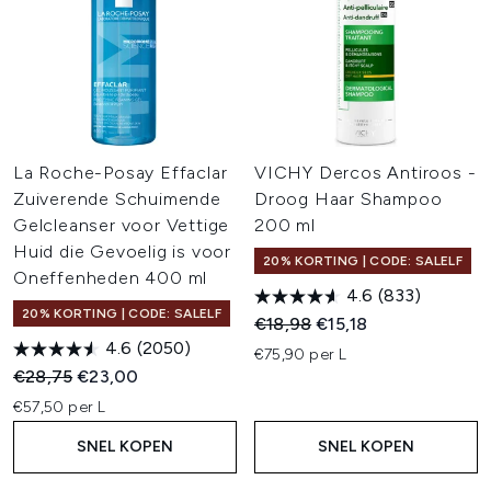
La Roche-Posay Effaclar
VICHY Dercos Antiroos -
Zuiverende Schuimende
Droog Haar Shampoo
Gelcleanser voor Vettige
200 ml
Huid die Gevoelig is voor
20% KORTING | CODE: SALELF
Oneffenheden 400 ml
4.6
(833)
20% KORTING | CODE: SALELF
Recommended Retail Price:
Huidige prijs:
€18,98
€15,18
4.6
(2050)
€75,90 per L
Recommended Retail Price:
Huidige prijs:
€28,75
€23,00
€57,50 per L
SNEL KOPEN
SNEL KOPEN