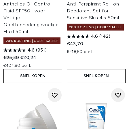
Anthelios Oil Control
Anti-Perspirant Roll-on
Fluid SPF50+ voor
Deodorant Set for
Vettige
Sensitive Skin 4 x 50ml
Oneffenhedengevoelige
20% KORTING | CODE: SALELF
Huid 50 ml
4.6
(142)
20% KORTING | CODE: SALELF
€43,70
4.6
(951)
€218,50 per L
Recommended Retail Price:
Huidige prijs:
€25,30
€20,24
€404,80 per L
SNEL KOPEN
SNEL KOPEN