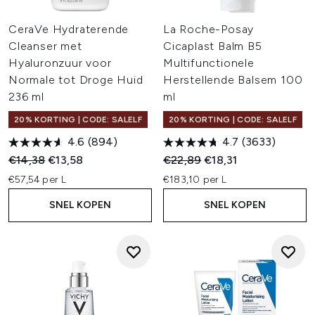
CeraVe Hydraterende
La Roche-Posay
Cleanser met
Cicaplast Balm B5
Hyaluronzuur voor
Multifunctionele
Normale tot Droge Huid
Herstellende Balsem 100
236 ml
ml
20% KORTING | CODE: SALELF
20% KORTING | CODE: SALELF
4.6
(894)
4.7
(3633)
Recommended Retail Price:
Huidige prijs:
Recommended Retail Price:
Huidige prijs:
€14,38
€13,58
€22,89
€18,31
€57,54 per L
€183,10 per L
SNEL KOPEN
SNEL KOPEN