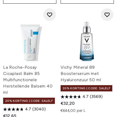
La Roche-Posay
Vichy Mineral 89
Cicaplast Balm B5
Boosterserum met
Multifunctionele
Hyaluronzuur 50 ml
Herstellende Balsem 40
20% KORTING | CODE: SALELF
ml
4.7
(3569)
20% KORTING | CODE: SALELF
€32,20
4.7
(3040)
€644,00 per L
€12,65