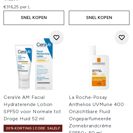
€316,25 per L
SNEL KOPEN
SNEL KOPEN
CeraVe AM Facial
La Roche-Posay
Hydraterende Lotion
Anthelios UVMune 400
SPF50 voor Normale tot
Onzichtbare Fluid
Droge Huid 52 ml
Ongeparfumeerde
Zonnebrandcrème
20% KORTING | CODE: SALELF
SPF50+ 50 ml