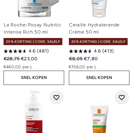
La Roche-Posay Nutritic
CeraVe Hydraterende
Intense Rich 50 ml
Crème 50 ml
20% KORTING | CODE: SALELF
20% KORTING | CODE: SALELF
4.6
(481)
4.6
(413)
Recommended Retail Price:
Huidige prijs:
Recommended Retail Price:
Huidige prijs:
€28,75
€23,00
€8,05
€7,80
€460,00 per L
€156,00 per L
SNEL KOPEN
SNEL KOPEN