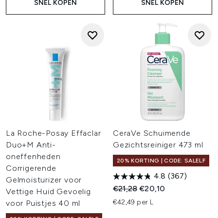
SNEL KOPEN
SNEL KOPEN
La Roche-Posay Effaclar
CeraVe Schuimende
Duo+M Anti-
Gezichtsreiniger 473 ml
oneffenheden
20% KORTING | CODE: SALELF
Corrigerende
4.8
(367)
Gelmoisturizer voor
Recommended Retail Price:
Huidige prijs:
€21,28
€20,10
Vettige Huid Gevoelig
€42,49 per L
voor Puistjes 40 ml