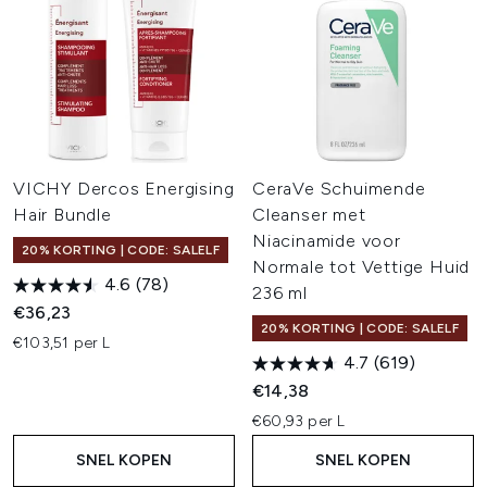
VICHY Dercos Energising
CeraVe Schuimende
Hair Bundle
Cleanser met
Niacinamide voor
20% KORTING | CODE: SALELF
Normale tot Vettige Huid
4.6
(78)
236 ml
€36,23
20% KORTING | CODE: SALELF
€103,51 per L
4.7
(619)
€14,38
€60,93 per L
SNEL KOPEN
SNEL KOPEN