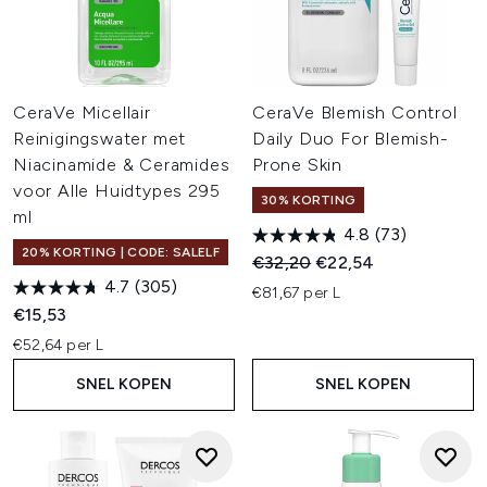
CeraVe Micellair
CeraVe Blemish Control
Reinigingswater met
Daily Duo For Blemish-
Niacinamide & Ceramides
Prone Skin
voor Alle Huidtypes 295
30% KORTING
ml
4.8
(73)
20% KORTING | CODE: SALELF
Recommended Retail Price:
Huidige prijs:
€32,20
€22,54
4.7
(305)
€81,67 per L
€15,53
€52,64 per L
SNEL KOPEN
SNEL KOPEN