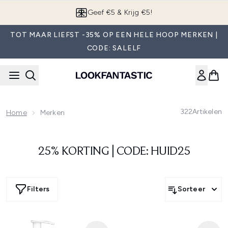
Overslaan naar de hoofdinhou
Geef €5 & Krijg €5!
TOT MAAR LIEFST -35% OP EEN HELE HOOP MERKEN |
CODE: SALELF
322
Artikelen
Home
Merken
25% KORTING | CODE: HUID25
Filters
Sorteer