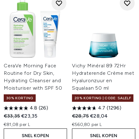
CeraVe Morning Face
Vichy Minéral 89 72Hr
Routine for Dry Skin,
Hydraterende Crème met
Hydrating Cleanser and
Hyaluronzuur en
Moisturiser with SPF 50
Squalaan 50 ml
30% KORTING
20% KORTING | CODE: SALELF
4.8
(26)
4.7
(1296)
Recommended Retail Price:
Huidige prijs:
Recommended Retail Price:
Huidige prijs:
€33,35
€23,35
€28,75
€28,04
€81,08 per L
€560,80 per L
SNEL KOPEN
SNEL KOPEN