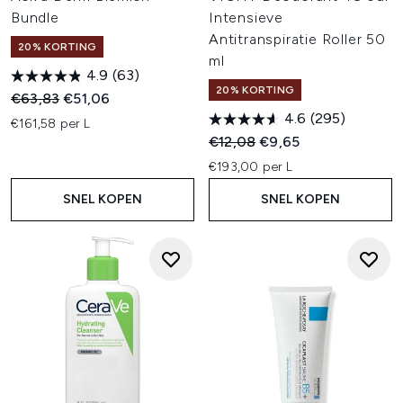
Bundle
Intensieve
Antitranspiratie Roller 50
20% KORTING
ml
4.9
(63)
20% KORTING
Recommended Retail Price:
Huidige prijs:
€63,83
€51,06
4.6
(295)
€161,58 per L
Recommended Retail Price:
Huidige prijs:
€12,08
€9,65
€193,00 per L
SNEL KOPEN
SNEL KOPEN