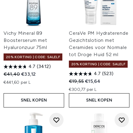
Vichy Mineral 89
CeraVe PM Hydraterende
Boosterserum met
Gezichtslotion met
Hyaluronzuur 75ml
Ceramides voor Normale
tot Droge Huid 52 ml
20% KORTING | CODE: SALELF
20% KORTING | CODE: SALELF
4.7
(3412)
4.7
(523)
Recommended Retail Price:
Huidige prijs:
€41,40
€33,12
Recommended Retail Price:
Huidige prijs:
€19,55
€15,64
€441,60 per L
€300,77 per L
SNEL KOPEN
SNEL KOPEN