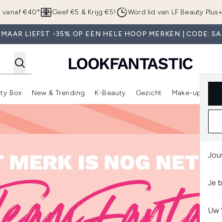
Overslaan naar de hoofdinhou
g vanaf €40*
Geef €5 & Krijg €5!
Word lid van LF Beauty Plus
 MAAR LIEFST -35% OP EEN HELE HOOP MERKEN | CODE: SA
ty Box
New & Trending
K-Beauty
Gezicht
Make-up
Pa
r)
nter submenu (Sale)
Enter submenu (Merken)
Enter submenu (Beauty Box)
Enter submenu (New & Trending)
Enter submenu (K-Beauty
E
Jou
Je 
Uw 