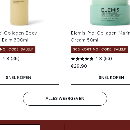
ro-Collagen Body
Elemis Pro-Collagen Mari
g Balm 300ml
Cream 50ml
NG | CODE: SALELF
30% KORTING | CODE: SALELF
4.8
(36)
4.8
(53)
€29,90
SNEL KOPEN
SNEL KOPEN
ALLES WEERGEVEN