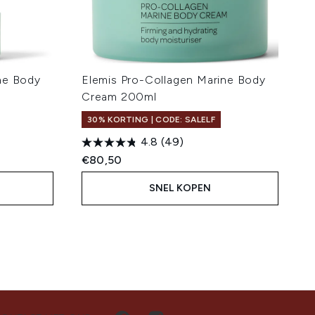
ne Body
Elemis Pro-Collagen Marine Body
Cream 200ml
30% KORTING | CODE: SALELF
4.8
(49)
€80,50
SNEL KOPEN