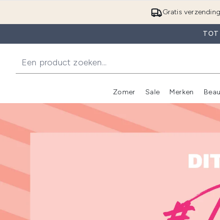
Gratis verzendin
TOT
Zomer
Sale
Merken
Beau
Enter submenu (Zome
E