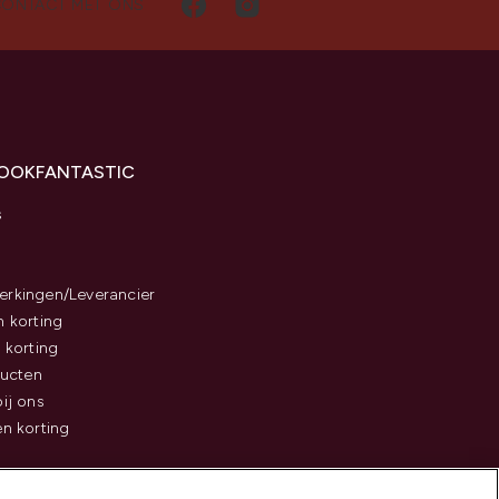
CONTACT MET ONS
LOOKFANTASTIC
s
rkingen/Leverancier
 korting
 korting
ducten
ij ons
n korting