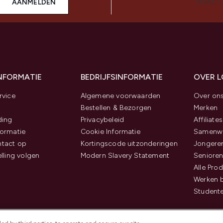
AANMELDEN
MAAK 
INFORMATIE
BEDRIJFSINFORMATIE
OVER 
rvice
Algemene voorwaarden
Over on
Bestellen & Bezorgen
Merken
ding
Privacybeleid
Affiliates
ormatie
Cookie Informatie
Samenwe
tact op
Kortingscode uitzonderingen
Jongeren
elling volgen
Modern Slavery Statement
Senioren
Alle Pro
Werken b
Studente