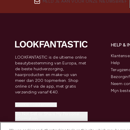
MELD JE AAN VOOR ONZE NIEUWSBRIEF
HELP & 
Klantense
LOOKFANTASTIC is de ultieme online
Help
beautybestemming van Europa, met
de beste huidverzorging,
Terugzen
haarproducten en make-up van
Bezorginf
meer dan 200 topmerken. Shop
Neem con
online of via de app, met gratis
Mijn best
verzending vanaf €40.
Cookie-toestemming
Do Not Sell or Share My Personal
Information