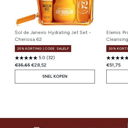
Sol de Janeiro Hydrating Jet Set -
Elemis P
Cheriosa 62
Cleansin
25% KORTING | CODE: SALELF
30% KORTI
5.0
(32)
Recommended Retail Price:
Huidige prijs:
€35,65
€28,52
€51,75
SNEL KOPEN