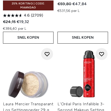
Recommended Retail Price:
Huidige prijs:
€59,80
€47,84
25% KORTING | CODE:
MAANDAG
€531,56 per L
4.6
(2709)
Recommended Retail Price:
Huidige prijs:
€24,15
€19,32
€386,40 per L
SNEL KOPEN
SNEL KOPEN
Laura Mercier Transparant
L'Oréal Paris Infallible 3-
Los Settingpoeder 29 g
Second Makeup Setting