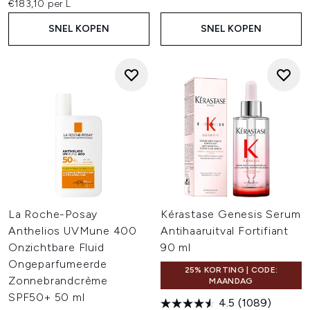
€183,10 per L
SNEL KOPEN
SNEL KOPEN
La Roche-Posay
Kérastase Genesis Serum
Anthelios UVMune 400
Antihaaruitval Fortifiant
Onzichtbare Fluid
90 ml
Ongeparfumeerde
25% KORTING | CODE:
Zonnebrandcrème
MAANDAG
SPF50+ 50 ml
4.5
(1089)