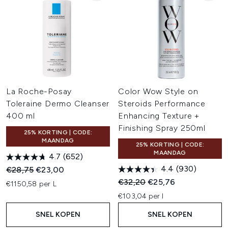
La Roche-Posay
Color Wow Style on
Toleraine Dermo Cleanser
Steroids Performance
400 ml
Enhancing Texture +
Finishing Spray 250ml
25% KORTING | CODE:
MAANDAG
25% KORTING | CODE:
MAANDAG
4.7
(652)
4.4
(930)
Recommended Retail Price:
Huidige prijs:
€28,75
€23,00
Recommended Retail Price:
Huidige prijs:
€32,20
€25,76
€1150,58 per L
€103,04 per l
SNEL KOPEN
SNEL KOPEN