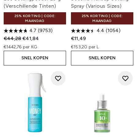
(Verschillende Tinten)
Spray (Various Sizes)
25% KORTING | CODE:
25% KORTING | CODE:
MAANDAG
MAANDAG
4.7
(9753)
4.4
(1054)
Recommended Retail Price:
Huidige prijs:
€44,28
€41,84
€11,49
€1442,76 per KG
€153,20 per L
SNEL KOPEN
SNEL KOPEN