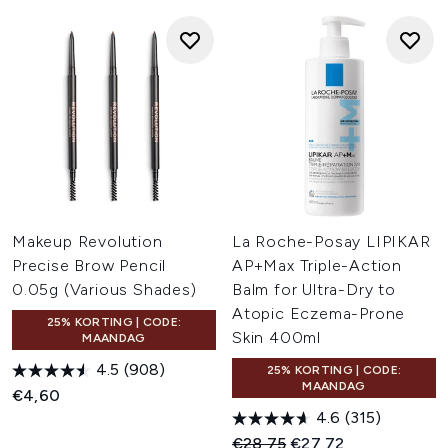
Makeup Revolution
La Roche-Posay LIPIKAR
Precise Brow Pencil
AP+Max Triple-Action
0.05g (Various Shades)
Balm for Ultra-Dry to
Atopic Eczema-Prone
25% KORTING | CODE:
Skin 400ml
MAANDAG
4.5
(908)
25% KORTING | CODE:
MAANDAG
€4,60
4.6
(315)
Recommended Retail Price:
Huidige prijs:
€28,75
€27,72