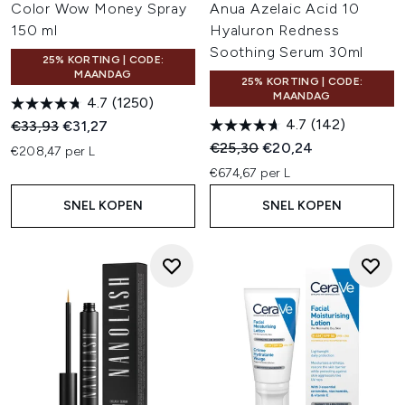
Color Wow Money Spray
Anua Azelaic Acid 10
150 ml
Hyaluron Redness
Soothing Serum 30ml
25% KORTING | CODE:
MAANDAG
25% KORTING | CODE:
MAANDAG
4.7
(1250)
4.7
(142)
Recommended Retail Price:
Huidige prijs:
€33,93
€31,27
Recommended Retail Price:
Huidige prijs:
€25,30
€20,24
€208,47 per L
€674,67 per L
SNEL KOPEN
SNEL KOPEN