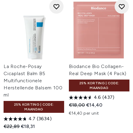
La Roche-Posay
Biodance Bio Collagen-
Cicaplast Balm B5
Real Deep Mask (4 Pack)
Multifunctionele
25% KORTING | CODE:
Herstellende Balsem 100
MAANDAG
ml
4.6
(437)
Recommended Retail Price:
Huidige prijs:
€18,00
€14,40
25% KORTING | CODE:
MAANDAG
€14,40 per unit
4.7
(3634)
Recommended Retail Price:
Huidige prijs:
€22,89
€18,31