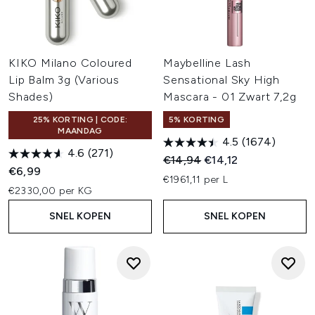
KIKO Milano Coloured
Maybelline Lash
Lip Balm 3g (Various
Sensational Sky High
Shades)
Mascara - 01 Zwart 7,2g
25% KORTING | CODE:
5% KORTING
MAANDAG
4.5
(1674)
4.6
(271)
Recommended Retail Price:
Huidige prijs:
€14,94
€14,12
€6,99
€1961,11 per L
€2330,00 per KG
SNEL KOPEN
SNEL KOPEN