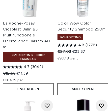
La Roche-Posay
Color Wow Color
Cicaplast Balm B5
Security Shampoo 250ml
Multifunctionele
14% KORTING
Herstellende Balsem 40
4.8
(1778)
ml
Recommended Retail Price:
Huidige prijs:
€27,03
€23,37
25% KORTING | CODE:
€93,48 per L
MAANDAG
4.7
(3042)
Recommended Retail Price:
Huidige prijs:
€12,65
€11,39
€284,75 per L
SNEL KOPEN
SNEL KOPEN