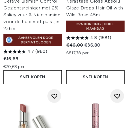
CeraVe Blemish Control
Kérastase Gloss Absolu
Gezichtsreiniger met 2%
Glaze Drops Hair Oil with
Salicylzuur & Niacinamide
Wild Rose 45ml
voor de huid met puistjes
25% KORTING | CODE:
236ml
MAANDAG
4.8
(1581)
AANBEVOLEN DOOR
DERMATOLOGEN
Recommended Retail Price:
Huidige prijs:
€46,00
€36,80
4.7
(960)
€817,78 per L
€16,68
€70,68 per L
SNEL KOPEN
SNEL KOPEN