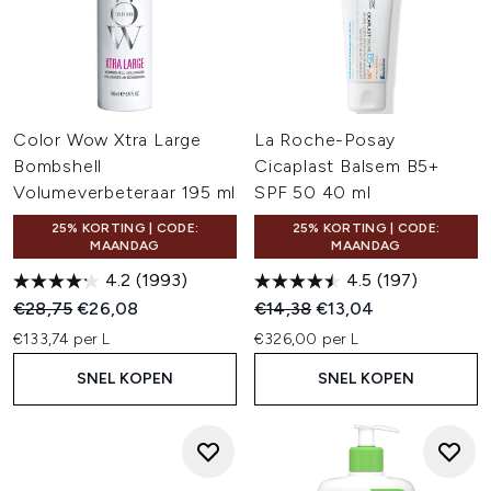
Color Wow Xtra Large
La Roche-Posay
Bombshell
Cicaplast Balsem B5+
Volumeverbeteraar 195 ml
SPF 50 40 ml
25% KORTING | CODE:
25% KORTING | CODE:
MAANDAG
MAANDAG
4.2
(1993)
4.5
(197)
Recommended Retail Price:
Huidige prijs:
Recommended Retail Price:
Huidige prijs:
€28,75
€26,08
€14,38
€13,04
€133,74 per L
€326,00 per L
SNEL KOPEN
SNEL KOPEN