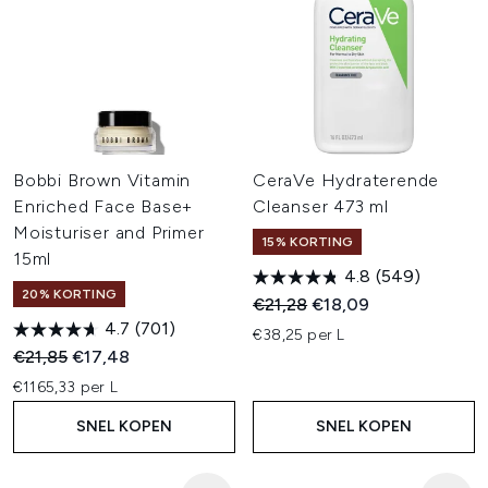
Bobbi Brown Vitamin
CeraVe Hydraterende
Enriched Face Base+
Cleanser 473 ml
Moisturiser and Primer
15% KORTING
15ml
4.8
(549)
20% KORTING
Recommended Retail Price:
Huidige prijs:
€21,28
€18,09
4.7
(701)
€38,25 per L
Recommended Retail Price:
Huidige prijs:
€21,85
€17,48
€1165,33 per L
SNEL KOPEN
SNEL KOPEN