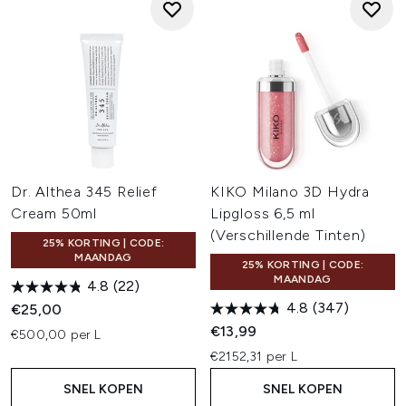
Dr. Althea 345 Relief
KIKO Milano 3D Hydra
Cream 50ml
Lipgloss 6,5 ml
(Verschillende Tinten)
25% KORTING | CODE:
MAANDAG
25% KORTING | CODE:
MAANDAG
4.8
(22)
4.8
(347)
€25,00
€13,99
€500,00 per L
€2152,31 per L
SNEL KOPEN
SNEL KOPEN