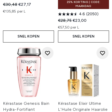
25% KORTING | CODE:
Recommended Retail Price:
Huidige prijs:
€30,48
€27,17
MAANDAG
€135,85 per L
4.6
(2050)
Recommended Retail Price:
Huidige prijs:
€28,75
€23,00
€57,50 per L
SNEL KOPEN
SNEL KOPEN
Kérastase Genesis Bain
Kérastase Elixir Ultime
Hydra-Fortifiant
L'Huile Originale Haarolie