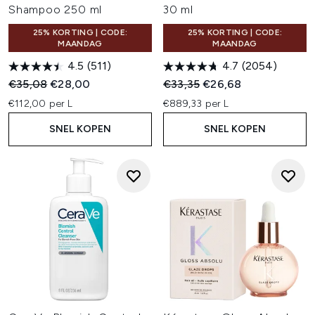
Shampoo 250 ml
30 ml
25% KORTING | CODE:
25% KORTING | CODE:
MAANDAG
MAANDAG
4.5
(511)
4.7
(2054)
Recommended Retail Price:
Huidige prijs:
Recommended Retail Price:
Huidige prijs:
€35,08
€28,00
€33,35
€26,68
€112,00 per L
€889,33 per L
SNEL KOPEN
SNEL KOPEN