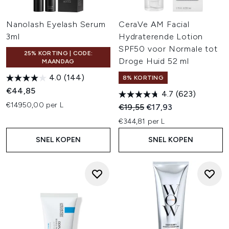
Nanolash Eyelash Serum
CeraVe AM Facial
3ml
Hydraterende Lotion
SPF50 voor Normale tot
25% KORTING | CODE:
Droge Huid 52 ml
MAANDAG
4.0
(144)
8% KORTING
€44,85
4.7
(623)
€14950,00 per L
Recommended Retail Price:
Huidige prijs:
€19,55
€17,93
€344,81 per L
SNEL KOPEN
SNEL KOPEN