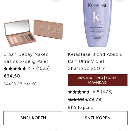
Urban Decay Naked
Kérastase Blond Absolu
Basics 2-delig Palet
Bain Ultra Violet
4.7
(1025)
Shampoo 250 ml
€34,50
25% KORTING | CODE:
MAANDAG
€4423,08 per KG
4.6
(473)
Recommended Retail Price:
Huidige prijs:
€35,08
€29,79
€119,16 per L
SNEL KOPEN
SNEL KOPEN