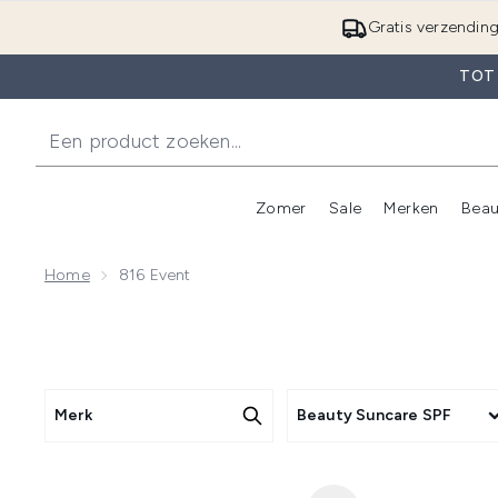
Gratis verzendin
TOT
Zomer
Sale
Merken
Beau
Enter submenu (Zome
E
Home
816 Event
Merk
Beauty Suncare SPF