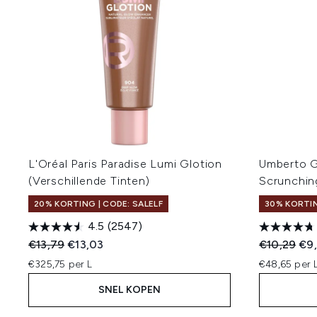
L'Oréal Paris Paradise Lumi Glotion
Umberto Gi
(Verschillende Tinten)
Scrunching
20% KORTING | CODE: SALELF
30% KORTIN
4.5
(2547)
Recommended Retail Price:
Huidige prijs:
Recommend
Hui
€13,79
€13,03
€10,29
€9
€325,75 per L
€48,65 per 
SNEL KOPEN