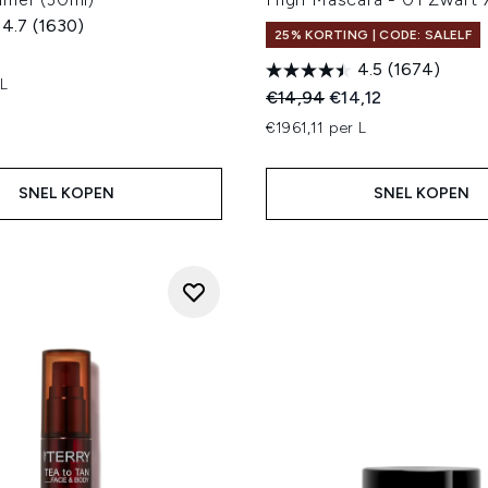
4.7
(1630)
25% KORTING | CODE: SALELF
4.5
(1674)
 L
Recommended Retail Price
Huidige prijs:
€14,94
€14,12
€1961,11 per L
SNEL KOPEN
SNEL KOPEN