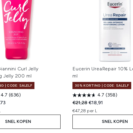
annini Curl Jelly
Eucerin UreaRepair 10% 
 Jelly 200 ml
ml
G | CODE: SALELF
30% KORTING | CODE: SALELF
4.7
(636)
4.7
(358)
ed Retail Price:
dige prijs:
Recommended Retail Price
Huidige prijs:
,73
€21,28
€18,91
L
€47,28 per L
SNEL KOPEN
SNEL KOPEN