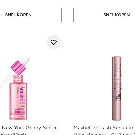
SNEL KOPEN
SNEL KOPEN
e New York Grippy Serum
Maybelline Lash Sensatio
imer (30ml)
High Mascara - 01 Zwart 