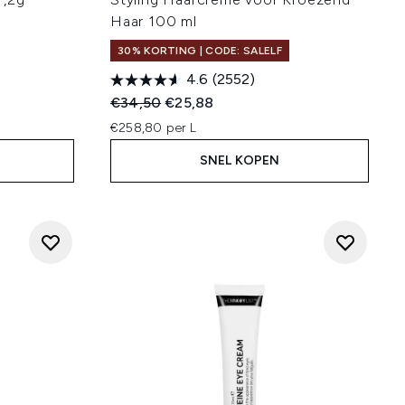
Haar 100 ml
30% KORTING | CODE: SALELF
4.6
(2552)
:
Recommended Retail Price:
Huidige prijs:
€34,50
€25,88
€258,80 per L
SNEL KOPEN