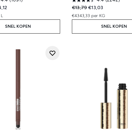
ed Retail Price:
dige prijs:
Recommended Retail Price
Huidige prijs:
4,12
€13,79
€13,03
 L
€4343,33 per KG
SNEL KOPEN
SNEL KOPEN