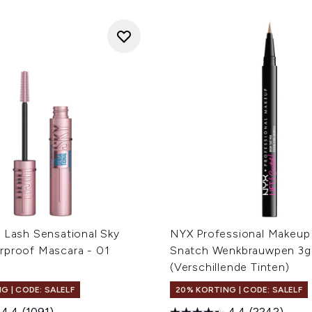
 Lash Sensational Sky
NYX Professional Makeup 
rproof Mascara - 01
Snatch Wenkbrauwpen 3g
(Verschillende Tinten)
G | CODE: SALELF
20% KORTING | CODE: SALELF
4.4
(1091)
4.4
(2242)