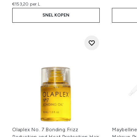
€153,20 per L
SNEL KOPEN
Olaplex No. 7 Bonding Frizz
Maybellin
Reduction and Heat Protection Hair
Makeup Pr