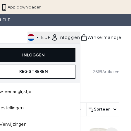
d
+
App downloaden
LELF
•
EUR
Inloggen
Winkelmandje
Enter submenu (
rfum
Haar
Lichaam
Heren
INLOGGEN
)
nter submenu (Gezicht)
Enter submenu (Make-up)
Enter submenu (Parfum)
Enter submenu (Haar)
Enter submenu (Lichaam)
Enter submenu (Heren)
REGISTREREN
2669
Artikelen
w Verlanglijstje
bestellingen
gory
Meer filters +
Sorteer
Verwijzingen