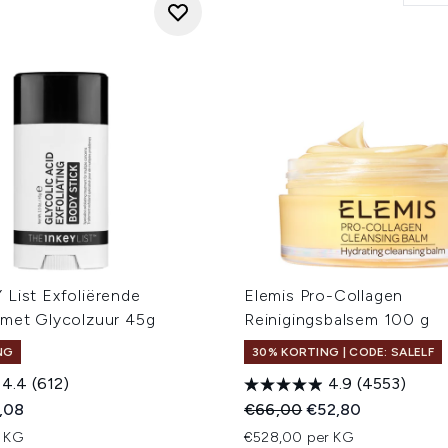
 List Exfoliërende
Elemis Pro-Collagen
 met Glycolzuur 45g
Reinigingsbalsem 100 g
NG
30% KORTING | CODE: SALELF
4.4
(612)
4.9
(4553)
ed Retail Price:
ige prijs:
Recommended Retail Price
Huidige prijs:
,08
€66,00
€52,80
r KG
€528,00 per KG