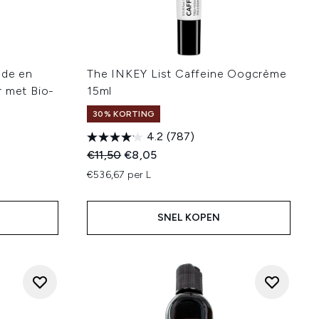
nde en
The INKEY List Caffeine Oogcrème
r met Bio-
15ml
30% KORTING
4.2
(787)
Recommended Retail Price:
Huidige prijs:
€11,50
€8,05
:
€536,67 per L
SNEL KOPEN