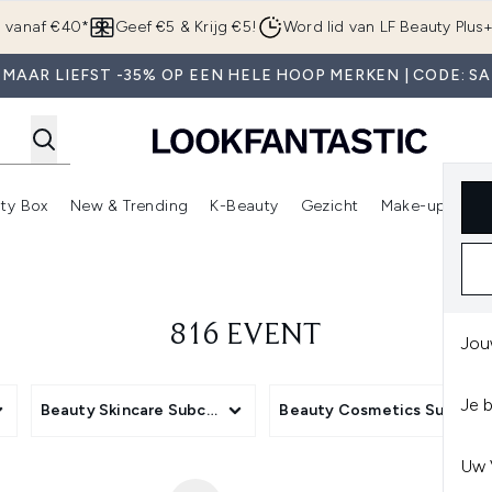
Overslaan naar de hoofdinhou
g vanaf €40*
Geef €5 & Krijg €5!
Word lid van LF Beauty Plus
 MAAR LIEFST -35% OP EEN HELE HOOP MERKEN | CODE: SA
ty Box
New & Trending
K-Beauty
Gezicht
Make-up
Pa
r)
nter submenu (Sale)
Enter submenu (Merken)
Enter submenu (Beauty Box)
Enter submenu (New & Trending)
Enter submenu (K-Beauty
E
816 EVENT
Jou
Je 
Beauty Skincare Subcategory
Beauty Cosmetics Subcate
Uw 