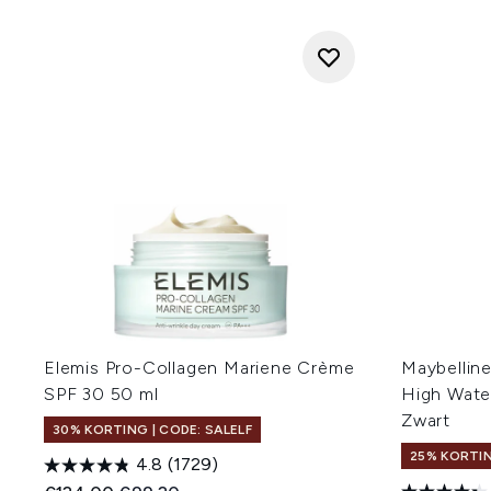
Elemis Pro-Collagen Mariene Crème
Maybelline
SPF 30 50 ml
High Wate
Zwart
30% KORTING | CODE: SALELF
25% KORTIN
4.8
(1729)