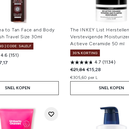
Tea to Tan Face and Body
The INKEY List Herstelle
sh Travel Size 30ml
Verstevigende Moisturize
Actieve Ceramide 50 ml
G | CODE: SALELF
30% KORTING
4.6
(151)
4.7
(1134)
ed Retail Price:
dige prijs:
7,17
Recommended Retail Price
Huidige prijs:
€21,84
€15,28
€305,60 per L
SNEL KOPEN
SNEL KOPEN