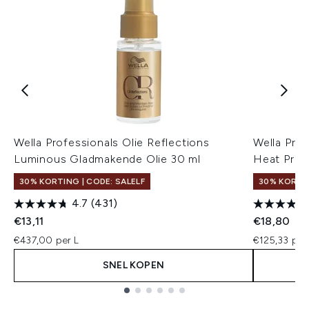
Wella Professionals Olie Reflections
Wella Pro
Luminous Gladmakende Olie 30 ml
Heat Prot
30% KORTING | CODE: SALELF
30% KORTIN
4.7
(431)
€13,11
€18,80
€437,00 per L
€125,33 per
SNEL KOPEN
Showing slide 1