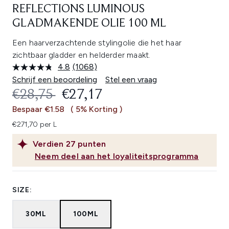
REFLECTIONS LUMINOUS
GLADMAKENDE OLIE 100 ML
Een haarverzachtende stylingolie die het haar
zichtbaar gladder en helderder maakt.
4.8
(1068)
Lees
1068
Schrijf een beoordeling
Stel een vraag
beoordelingen.
RECOMMENDED RETAIL PRICE:
HUIDIGE PRIJS:
€28,75
€27,17
Dezelfde
paginalink.
Bespaar €1.58
( 5% Korting )
€271,70 per L
Verdien
27
punten
Neem deel aan het loyaliteitsprogramma
SIZE:
30ML
100ML