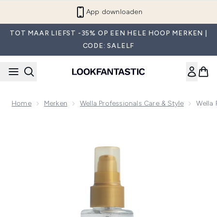
Overslaan naar de hoofdinhou
App downloaden
TOT MAAR LIEFST -35% OP EEN HELE HOOP MERKEN |
CODE: SALELF
Home
Merken
Wella Professionals Care & Style
Wella 
Now showing image 1 Wella Professionals Oil Reflections L